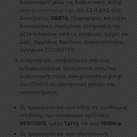
διαγωνισμού μέσω της διαδικτυακής πύλης
www.promitheus.gov.gr
, του Ε.Σ.Η.ΔΗ.Σ. (α/α
Συστήματος:
200874
). Πληροφορίες και τυχόν
διευκρινήσεις παρέχονται στα γραφεία της
ΔΕΥΑ Καλαμάτας κατά τις εργάσιμες ημέρες και
ώρες. (Αρμόδιος Βασίλειος Διαμαντόπουλος,
τηλέφωνο 2721063137).
Οι προσφορές υποβάλλονται από τους
ενδιαφερομένους ηλεκτρονικά, μέσω της
διαδικτυακής πύλης www.promitheus.gov.gr
του ΕΣΗΔΗΣ σε ηλεκτρονικό φάκελο του
υποσυστήματος.
Ως ημερομηνία και ώρα λήξης της προθεσμίας
υποβολής των προσφορών ορίζεται η
04
/07/2023
, ημέρα
Τρίτη
και ώρα
10:00π.μ.
Ως ημερομηνία και ώρα ηλεκτρονικής