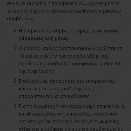
συνάψει διμερείς ή πολυμερείς συμφωνίες με την
Ένωση σε θέματα διαδικασιών ανάθεσης δημοσίων
συμβάσεων.
Η διάρκεια της σύμβασης ορίζεται σε
είκοσι
τέσσερεις (24) μήνες.
Ο χρόνος ισχύος των προσφορών ορίζεται σε
13 μήνες από την ημερομηνία λήξης της
προθεσμίας υποβολής προσφορών, άρθρο 19
της διακήρυξης.
Εναλλακτικές προσφορές δεν επιτρέπονται,
και σε περίπτωση υποβολής τους
απορρίπτονται ως απαράδεκτες.
Για τη συμμετοχή στο διαγωνισμό απαιτείται η
κατάθεση εγγυητικής επιστολής, ποσού που
αντιστοιχεί σε ποσοστό 2% της εκτιμώμενης
αξίας της σύμβασης μη συμπεριλαμβανομένου