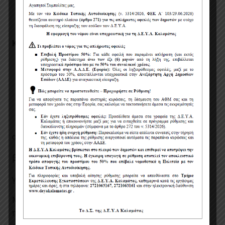
ΑΘΑΝΑΣΙΟΣ ΒΑΣΙΛΟΠΟΥΛΟΣ
Κοινοποίηση
ΚΜΗΔΗΣ
Ιστοσελίδα της ΔΕΥΑΚ
Εφημερίδες:
α. Ημερήσια
ΕΛΕΥΘΕΡΙΑ
β. Ημερήσια
ΘΑΡΡΟΣ
γ. Εβδομαδιαία
ΕΛΕΥΘΕΡΙΑ
ΤΗΣ ΔΕΥΤΕΡΑΣ
Με την παράκληση να δημοσιεύσουν την
προκήρυξη το αργότερο
μέχρι 12/06/2023
και να