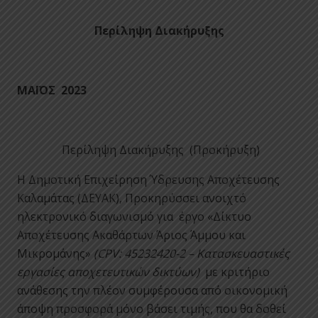
Περίληψη Διακήρυξης
ΜΑΪΟΣ 2023
Περίληψη Διακήρυξης (Προκήρυξη)
Η Δημοτική Επιχείρηση Ύδρευσης Αποχέτευσης
Καλαμάτας (ΔΕΥΑΚ), Προκηρύσσει ανοιχτό
ηλεκτρονικό διαγωνισμό για έργο «Δίκτυο
Αποχέτευσης Ακαθάρτων Άριος Άμμου και
Μικρομάνης»
(
CPV:
45232420-2
–
Κατασκευαστικές
εργασίες αποχετευτικών δικτύων
)
με κριτήριο
ανάθεσης την πλέον συμφέρουσα από οικονομική
άποψη προσφορά μόνο βάσει τιμής, που θα δοθεί