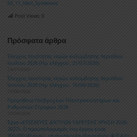
SX_11_Idiot_Syndeseis
Post Views:
0
Πρόσφατα άρθρα
Έλεγχος ποιότητας νερών κολύμβησης περιόδου
Ιουλίου 2026 (Ημ. ελέγχου : 21/07/2026)
24/07/2026
Έλεγχος ποιότητας νερών κολύμβησης περιόδου
Ιουνίου 2026 (Ημ. ελέγχου : 16/06/2026)
19/06/2026
Προμήθεια Υποβρυχίων Ηλεκτροκινητήρων και
Ρυθμιστών Στροφών 2026
27/04/2026
Έργο «ΕΠΙΣΚΕΥΕΣ ΔΙΚΤΥΩΝ ΥΔΡΕΥΣΗΣ ΧΡΗΣΗ 2026-
2027», Ο προϋπολογισμός του έργου είναι
300.000,00 ευρώ, μη συμπεριλαμβανομένου Φ.Π.Α (ο