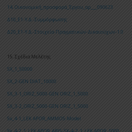
14. Οικονομική_προσφορά_Έργου_αρ___090623
Δ10_Ε1-Υ.Δ.-Συμμόρφωσης
Δ20_Ε1-Υ.Δ.-Στοιχεία-Πραγματικών-Δικαιούχων-1.0
15. Σχέδια Μελέτης
SX_1_50000
SX_2-GEN DIAT_10000
SX_3-1_ORIZ_5000-GEN ORIZ_1_5000
SX_3-2_ORIZ_5000-GEN ORIZ_1_5000
Sx_4-1_LEK APOR_AMMOS-Model
Sx_4-2_1_LEK APOR_ARIS-SX-4-2_1_LEK APOR_1000