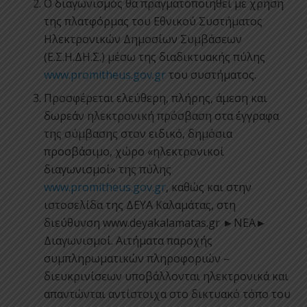
Ο διαγωνισμός θα πραγματοποιηθεί με χρήση
της πλατφόρμας του Εθνικού Συστήματος
Ηλεκτρονικών Δημοσίων Συμβάσεων
(Ε.Σ.Η.ΔΗ.Σ.) μέσω της διαδικτυακής πύλης
www.promitheus.gov.gr
του συστήματος.
Προσφέρεται ελεύθερη, πλήρης, άμεση και
δωρεάν ηλεκτρονική πρόσβαση στα έγγραφα
της σύμβασης στον ειδικό, δημόσια
προσβάσιμο, χώρο «ηλεκτρονικοί
διαγωνισμοί» της πύλης
www.promitheus.gov.gr
, καθώς και στην
ιστοσελίδα της ΔΕΥΑ Καλαμάτας, στη
διεύθυνση www.deyakalamatas.gr ►ΝΕΑ►
Διαγωνισμοί. Αιτήματα παροχής
συμπληρωματικών πληροφοριών –
διευκρινίσεων υποβάλλονται ηλεκτρονικά και
απαντώνται αντίστοιχα στο δικτυακό τόπο του