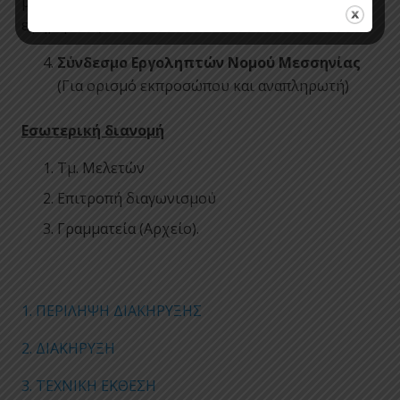
μας αποσταλούν δύο αντίγραφα του φύλλου της
εφημερίδας.
Σύνδεσμο Εργοληπτών Νομού Μεσσηνίας
(Για ορισμό εκπροσώπου και αναπληρωτή)
Εσωτερική διανομή
Τμ. Μελετών
Επιτροπή διαγωνισμού
Γραμματεία (Αρχείο).
1. ΠΕΡΙΛΗΨΗ ΔΙΑΚΗΡΥΞΗΣ
2. ΔΙΑΚΗΡΥΞΗ
3. ΤΕΧΝΙΚΗ ΕΚΘΕΣΗ