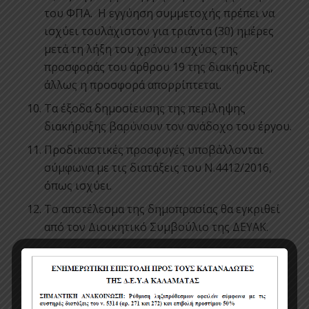
του ΦΠΑ. Η εγγύηση συμμετοχής πρέπει να
ισχύει τουλάχιστον για τριάντα (30) ημέρες
μετά τη λήξη του χρόνου ισχύος της
προσφοράς του άρθρου 19 της διακήρυξης,
άλλως η προσφορά απορρίπτεται.
Τα έξοδα δημοσίευσης της περίληψης
διακήρυξης βαρύνουν τον ανάδοχο του έργου.
Προδικαστικές προσφυγές υποβάλλονται
σύμφωνα με τις διατάξεις του Ν.4412/2016,
όπως ισχύει.
Το αποτέλεσμα της δημοπρασίας θα εγκριθεί
από τον Διοικητικό Συμβούλιο της ΔΕΥΑΚ.
Ο ΠΡΟΕΔΡΟΣ