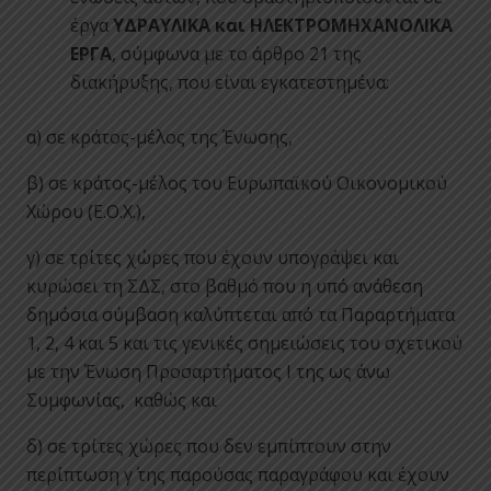
έργα
ΥΔΡΑΥΛΙΚΑ
και
ΗΛΕΚΤΡΟΜΗΧΑΝΟΛΙΚΑ
ΕΡΓΑ
, σύμφωνα με το άρθρο 21 της
διακήρυξης, που είναι εγκατεστημένα:
α) σε κράτος-μέλος της Ένωσης,
β) σε κράτος-μέλος του Ευρωπαϊκού Οικονομικού
Χώρου (Ε.Ο.Χ.),
γ) σε τρίτες χώρες που έχουν υπογράψει και
κυρώσει τη ΣΔΣ, στο βαθμό που η υπό ανάθεση
δημόσια σύμβαση καλύπτεται από τα Παραρτήματα
1, 2, 4 και 5 και τις γενικές σημειώσεις του σχετικού
με την Ένωση Προσαρτήματος I της ως άνω
Συμφωνίας, καθώς και
δ) σε τρίτες χώρες που δεν εμπίπτουν στην
περίπτωση γ΄ της παρούσας παραγράφου και έχουν