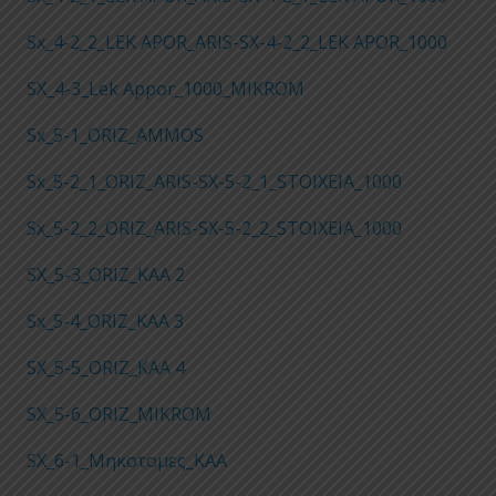
Sx_4-2_2_LEK APOR_ARIS-SX-4-2_2_LEK APOR_1000
SX_4-3_Lek Appor_1000_MIKROM
Sx_5-1_ORIZ_AMMOS
Sx_5-2_1_ORIZ_ARIS-SX-5-2_1_STOIXEIA_1000
Sx_5-2_2_ORIZ_ARIS-SX-5-2_2_STOIXEIA_1000
SX_5-3_ORIZ_KAA 2
Sx_5-4_ORIZ_KAA 3
SX_5-5_ORIZ_KAA 4
SX_5-6_ORIZ_MIKROM
SX_6-1_Μηκοτομες_KAA