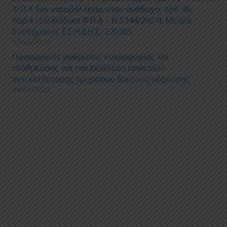
Φ.Π.Α δεν καταβάλλεται στον ανάδοχο, αρθ. 45,
παρ.4 του Κώδικα Φ.Π.Α – Ν.5144/2024). Με α/α
Συστήματος Ε.Σ.Η.ΔΗ.Σ.: 220305.
27/04/2026
Προσωρινές ρυθμίσεις κυκλοφορίας και
στάθμευσης για την εκτέλεση εργασιών
αντικατάστασης τμημάτων δικτύου ύδρευσης
24/04/2026