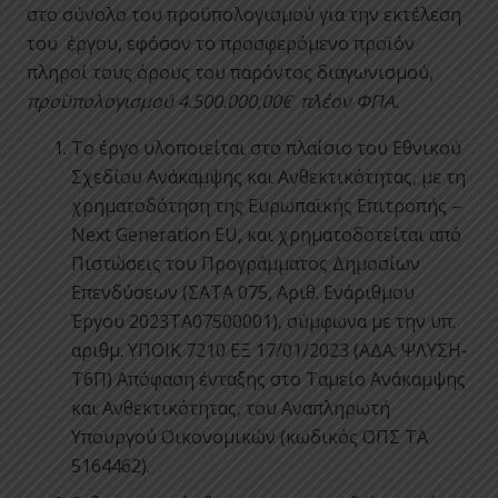
στο σύνολο του προϋπολογισμού για την εκτέλεση
του έργου, εφόσον το προσφερόμενο προϊόν
πληροί τους όρους του παρόντος διαγωνισμού,
προϋπολογισμού 4.500.000,00€ πλέον ΦΠΑ.
Το έργο υλοποιείται στο πλαίσιο του Εθνικού
Σχεδίου Ανάκαμψης και Ανθεκτικότητας, με τη
χρηματοδότηση της Ευρωπαϊκής Επιτροπής –
Next Generation EU, και χρηματοδοτείται από
Πιστώσεις του Προγράμματος Δημοσίων
Επενδύσεων (ΣΑΤΑ 075, Αριθ. Ενάριθμου
Έργου 2023ΤΑ07500001), σύμφωνα με την υπ.
αριθμ. ΥΠΟΙΚ 7210 ΕΞ 17/01/2023 (ΑΔΑ: ΨΛΥΣΗ-
Τ6Π) Απόφαση ένταξης στο Ταμείο Ανάκαμψης
και Ανθεκτικότητας, του Αναπληρωτή
Υπουργού Οικονομικών (κωδικός ΟΠΣ ΤΑ
5164462).