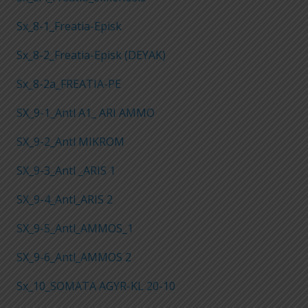
Sx_8-1_Freatia-Episk
Sx_8-2_Freatia-Episk (DEYAK)
Sx_8-2a_FREATIA-PE
SX_9-1_Antl A1_ ARI AMMO
SX_9-2_Antl MIKROM
SX_9-3_Antl _ARIS 1
SX_9-4_Antl_ARIS 2
SX_9-5_Antl_AMMOS_1
SX_9-6_Antl_AMMOS 2
Sx_10_SOMATA AGYR-KL 20-10