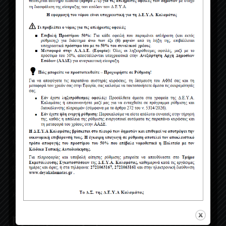
Η ΔΕΥΑΚ ενσωματώνοντας στον κανονισμο της, τις
διατάξεις του Νέου Ευρωπαϊκού Κανονισμού περί
Προστασίας Δεδομένων Προσωπικού Χαρακτήρα
(ΕΕ 2016/679) (GDPR) που έχει τεθεί σε ισχύ από
25/05/2018, για την προστασία των φυσικών
προσώπων έναντι της επεξεργασίας των δεδομένων
προσωπικού χαρακτήρα και για την ελεύθερη
κυκλοφορία των δεδομένων αυτών, σας
ενημερώνει με το παρόν μήνυμα, πως τα στοιχεία
σας δεν θα διατεθούν σε τρίτους και θα
παραμείνουν για αποκλειστική χρήση, επεξεργασία
και στατιστική ανάλυση στην υπηρεσία μας.
Πρόσφατα Άρθρα