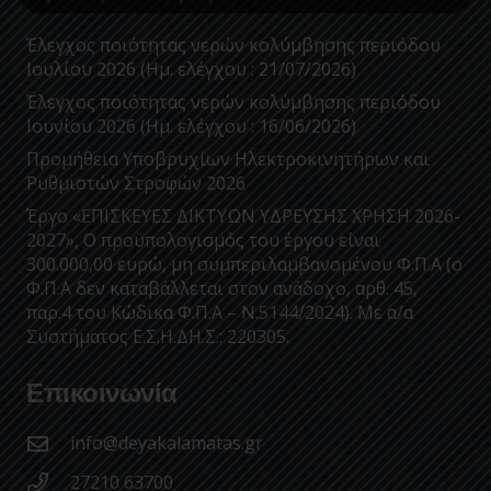
Έλεγχος ποιότητας νερών κολύμβησης περιόδου
Ιουλίου 2026 (Ημ. ελέγχου : 21/07/2026)
Έλεγχος ποιότητας νερών κολύμβησης περιόδου
Ιουνίου 2026 (Ημ. ελέγχου : 16/06/2026)
Προμήθεια Υποβρυχίων Ηλεκτροκινητήρων και
Ρυθμιστών Στροφών 2026
Έργο «ΕΠΙΣΚΕΥΕΣ ΔΙΚΤΥΩΝ ΥΔΡΕΥΣΗΣ ΧΡΗΣΗ 2026-
2027», Ο προϋπολογισμός του έργου είναι
300.000,00 ευρώ, μη συμπεριλαμβανομένου Φ.Π.Α (ο
Φ.Π.Α δεν καταβάλλεται στον ανάδοχο, αρθ. 45,
παρ.4 του Κώδικα Φ.Π.Α – Ν.5144/2024). Με α/α
Συστήματος Ε.Σ.Η.ΔΗ.Σ.: 220305.
Επικοινωνία
info@deyakalamatas.gr
27210 63700