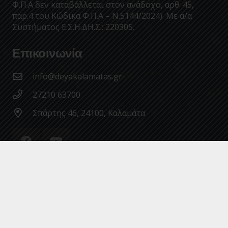
Φ.Π.Α δεν καταβάλλεται στον ανάδοχο, αρθ. 45,
παρ.4 του Κώδικα Φ.Π.Α – Ν.5144/2024). Με α/α
Συστήματος Ε.Σ.Η.ΔΗ.Σ.: 220305.
Επικοινωνία
info@deyakalamatas.gr
27210 63700
Σπάρτης 46, 24100, Καλαμάτα