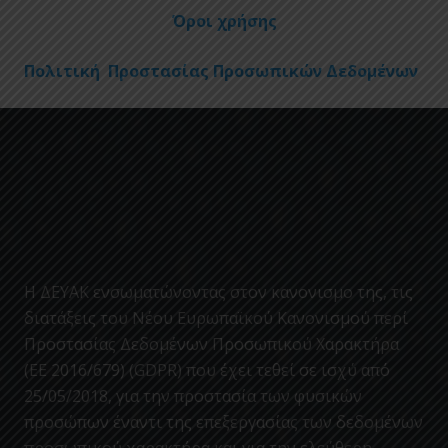
Όροι χρήσης
Πολιτική Προστασίας Προσωπικών Δεδομένων
Η ΔΕΥΑΚ ενσωματώνοντας στον κανονισμο της, τις
διατάξεις του Νέου Ευρωπαϊκού Κανονισμού περί
Προστασίας Δεδομένων Προσωπικού Χαρακτήρα
(ΕΕ 2016/679) (GDPR) που έχει τεθεί σε ισχύ από
25/05/2018, για την προστασία των φυσικών
προσώπων έναντι της επεξεργασίας των δεδομένων
προσωπικού χαρακτήρα και για την ελεύθερη