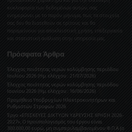
κυκλοφορία των δεδομένων αυτών, σας
ενημερώνει με το παρόν μήνυμα, πως τα στοιχεία
σας δεν θα διατεθούν σε τρίτους και θα
παραμείνουν για αποκλειστική χρήση, επεξεργασία
και στατιστική ανάλυση στην υπηρεσία μας.
Πρόσφατα Άρθρα
Έλεγχος ποιότητας νερών κολύμβησης περιόδου
Ιουλίου 2026 (Ημ. ελέγχου : 21/07/2026)
Έλεγχος ποιότητας νερών κολύμβησης περιόδου
Ιουνίου 2026 (Ημ. ελέγχου : 16/06/2026)
Προμήθεια Υποβρυχίων Ηλεκτροκινητήρων και
Ρυθμιστών Στροφών 2026
Έργο «ΕΠΙΣΚΕΥΕΣ ΔΙΚΤΥΩΝ ΥΔΡΕΥΣΗΣ ΧΡΗΣΗ 2026-
2027», Ο προϋπολογισμός του έργου είναι
300.000,00 ευρώ, μη συμπεριλαμβανομένου Φ.Π.Α (ο