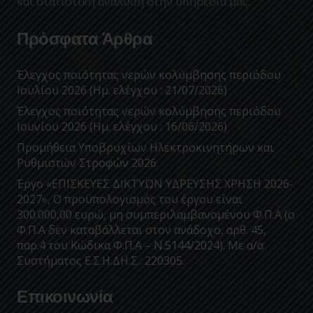
και στατιστική ανάλυση στην υπηρεσία μας.
Πρόσφατα Άρθρα
Έλεγχος ποιότητας νερών κολύμβησης περιόδου
Ιουλίου 2026 (Ημ. ελέγχου : 21/07/2026)
Έλεγχος ποιότητας νερών κολύμβησης περιόδου
Ιουνίου 2026 (Ημ. ελέγχου : 16/06/2026)
Προμήθεια Υποβρυχίων Ηλεκτροκινητήρων και
Ρυθμιστών Στροφών 2026
Έργο «ΕΠΙΣΚΕΥΕΣ ΔΙΚΤΥΩΝ ΥΔΡΕΥΣΗΣ ΧΡΗΣΗ 2026-
2027», Ο προϋπολογισμός του έργου είναι
300.000,00 ευρώ, μη συμπεριλαμβανομένου Φ.Π.Α (ο
Φ.Π.Α δεν καταβάλλεται στον ανάδοχο, αρθ. 45,
παρ.4 του Κώδικα Φ.Π.Α – Ν.5144/2024). Με α/α
Συστήματος Ε.Σ.Η.ΔΗ.Σ.: 220305.
Επικοινωνία