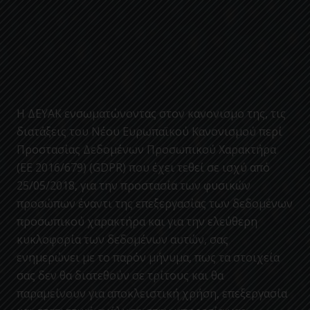
Η ΔΕΥΑΚ ενσωματώνοντας στον κανονισμο της, τις
διατάξεις του Νέου Ευρωπαϊκού Κανονισμού περί
Προστασίας Δεδομένων Προσωπικού Χαρακτήρα
(ΕΕ 2016/679) (GDPR) που έχει τεθεί σε ισχύ από
25/05/2018, για την προστασία των φυσικών
προσώπων έναντι της επεξεργασίας των δεδομένων
προσωπικού χαρακτήρα και για την ελεύθερη
κυκλοφορία των δεδομένων αυτών, σας
ενημερώνει με το παρόν μήνυμα, πως τα στοιχεία
σας δεν θα διατεθούν σε τρίτους και θα
παραμείνουν για αποκλειστική χρήση, επεξεργασία