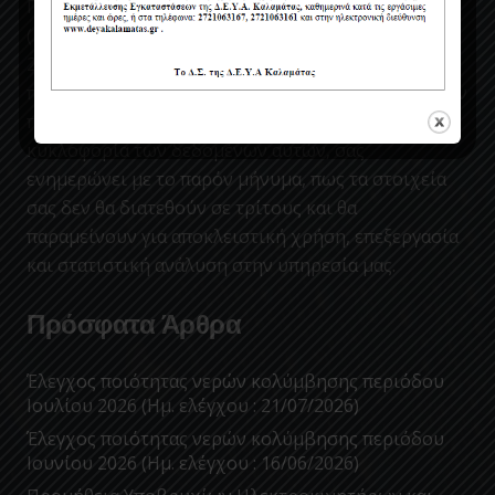
Προστασίας Δεδομένων Προσωπικού Χαρακτήρα
(ΕΕ 2016/679) (GDPR) που έχει τεθεί σε ισχύ από
25/05/2018, για την προστασία των φυσικών
προσώπων έναντι της επεξεργασίας των δεδομένων
προσωπικού χαρακτήρα και για την ελεύθερη
κυκλοφορία των δεδομένων αυτών, σας
ενημερώνει με το παρόν μήνυμα, πως τα στοιχεία
σας δεν θα διατεθούν σε τρίτους και θα
παραμείνουν για αποκλειστική χρήση, επεξεργασία
και στατιστική ανάλυση στην υπηρεσία μας.
Πρόσφατα Άρθρα
Έλεγχος ποιότητας νερών κολύμβησης περιόδου
Ιουλίου 2026 (Ημ. ελέγχου : 21/07/2026)
Έλεγχος ποιότητας νερών κολύμβησης περιόδου
Ιουνίου 2026 (Ημ. ελέγχου : 16/06/2026)