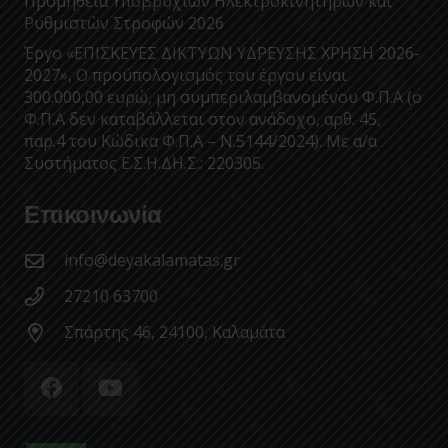
Προμήθεια Υποβρυχίων Ηλεκτροκινητήρων και
Ρυθμιστών Στροφών 2026
Έργο «ΕΠΙΣΚΕΥΕΣ ΔΙΚΤΥΩΝ ΥΔΡΕΥΣΗΣ ΧΡΗΣΗ 2026-
2027», Ο προϋπολογισμός του έργου είναι
300.000,00 ευρώ, μη συμπεριλαμβανομένου Φ.Π.Α (ο
Φ.Π.Α δεν καταβάλλεται στον ανάδοχο, αρθ. 45,
παρ.4 του Κώδικα Φ.Π.Α – Ν.5144/2024). Με α/α
Συστήματος Ε.Σ.Η.ΔΗ.Σ.: 220305.
Επικοινωνία
info@deyakalamatas.gr
27210 63700
Σπάρτης 46, 24100, Καλαμάτα