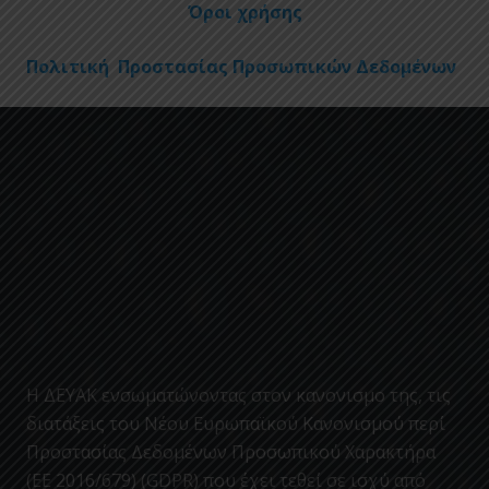
Όροι χρήσης
Πολιτική Προστασίας Προσωπικών Δεδομένων
Η ΔΕΥΑΚ ενσωματώνοντας στον κανονισμο της, τις
διατάξεις του Νέου Ευρωπαϊκού Κανονισμού περί
Προστασίας Δεδομένων Προσωπικού Χαρακτήρα
(ΕΕ 2016/679) (GDPR) που έχει τεθεί σε ισχύ από