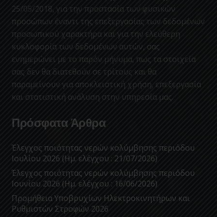
25/05/2018, για την προστασία των φυσικών
προσώπων έναντι της επεξεργασίας των δεδομένων
προσωπικού χαρακτήρα και για την ελεύθερη
κυκλοφορία των δεδομένων αυτών, σας
ενημερώνει με το παρόν μήνυμα, πως τα στοιχεία
σας δεν θα διατεθούν σε τρίτους και θα
παραμείνουν για αποκλειστική χρήση, επεξεργασία
και στατιστική ανάλυση στην υπηρεσία μας.
Πρόσφατα Άρθρα
Έλεγχος ποιότητας νερών κολύμβησης περιόδου
Ιουλίου 2026 (Ημ. ελέγχου : 21/07/2026)
Έλεγχος ποιότητας νερών κολύμβησης περιόδου
Ιουνίου 2026 (Ημ. ελέγχου : 16/06/2026)
Προμήθεια Υποβρυχίων Ηλεκτροκινητήρων και
Ρυθμιστών Στροφών 2026