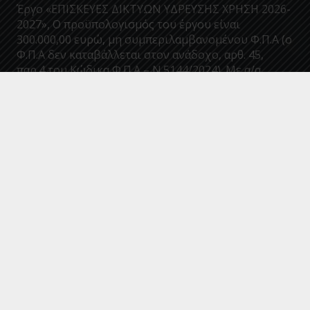
Έργο «ΕΠΙΣΚΕΥΕΣ ΔΙΚΤΥΩΝ ΥΔΡΕΥΣΗΣ ΧΡΗΣΗ 2026-
2027», Ο προϋπολογισμός του έργου είναι
300.000,00 ευρώ, μη συμπεριλαμβανομένου Φ.Π.Α (ο
Φ.Π.Α δεν καταβάλλεται στον ανάδοχο, αρθ. 45,
παρ.4 του Κώδικα Φ.Π.Α – Ν.5144/2024). Με α/α
Συστήματος Ε.Σ.Η.ΔΗ.Σ.: 220305.
Επικοινωνία
info@deyakalamatas.gr
27210 63700
Σπάρτης 46, 24100, Καλαμάτα