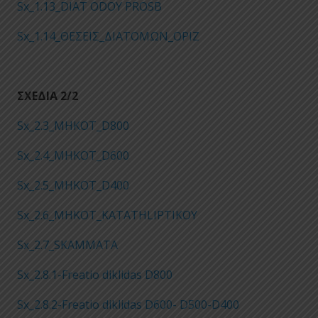
Sx_1.13_DIAT ODOY PROSB
Sx_1.14_ΘΕΣΕΙΣ_ΔΙΑΤΟΜΩΝ_ΟΡΙΖ
ΣΧΕΔΙΑ 2/2
Sx_2.3_MHKOT_D800
Sx_2.4_MHKOT_D600
Sx_2.5_MHKOT_D400
Sx_2.6_MHKOT_KATATHLIPTIKOY
Sx_2.7_SKAMMATA
Sx_2.8.1-Freatio diklidas D800
Sx_2.8.2-Freatio diklidas D600- D500-D400