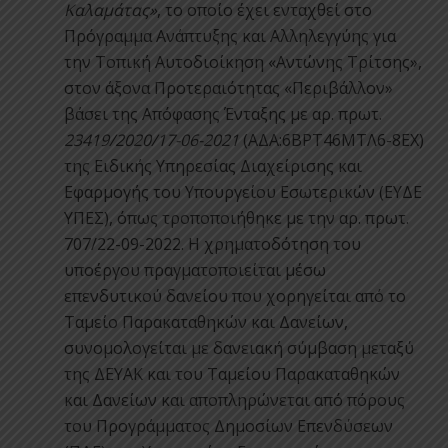
Καλαμάτας»
, το οποίο έχει ενταχθεί στο
Πρόγραμμα Ανάπτυξης και Αλληλεγγύης για
την Τοπική Αυτοδιοίκηση «Αντώνης Τρίτσης»,
στον άξονα Προτεραιότητας «Περιβάλλον»
βάσει της Απόφασης Ένταξης με αρ. πρωτ.
23419/2020/17-06-2021
(ΑΔΑ:6ΒΡΤ46ΜΤΛ6-8ΕΧ)
της Ειδικής Υπηρεσίας Διαχείρισης και
Εφαρμογής του Υπουργείου Εσωτερικών (ΕΥΔΕ
ΥΠΕΣ), όπως τροποποιήθηκε με την αρ. πρωτ.
707/22-09-2022. Η χρηματοδότηση του
υποέργου πραγματοποιείται μέσω
επενδυτικού δανείου που χορηγείται από το
Ταμείο Παρακαταθηκών και Δανείων,
συνομολογείται με δανειακή σύμβαση μεταξύ
της ΔΕΥΑΚ και του Ταμείου Παρακαταθηκών
και Δανείων και αποπληρώνεται από πόρους
του Προγράμματος Δημοσίων Επενδύσεων