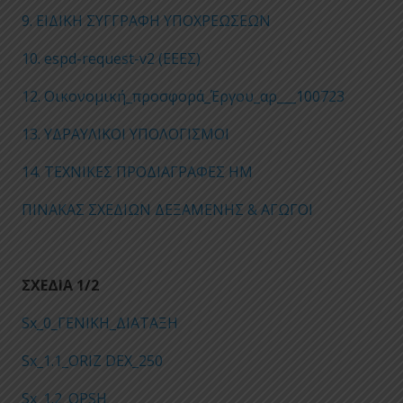
9. ΕΙΔΙΚΗ ΣΥΓΓΡΑΦΗ ΥΠΟΧΡΕΩΣΕΩΝ
10. espd-request-v2 (ΕΕΕΣ)
12. Οικονομική_προσφορά_Έργου_αρ___100723
13. ΥΔΡΑΥΛΙΚΟΙ ΥΠΟΛΟΓΙΣΜΟΙ
14. ΤΕΧΝΙΚΕΣ ΠΡΟΔΙΑΓΡΑΦΕΣ ΗΜ
ΠΙΝΑΚΑΣ ΣΧΕΔΙΩΝ ΔΕΞΑΜΕΝΗΣ & ΑΓΩΓΟΙ
ΣΧΕΔΙΑ 1/2
Sx_0_ΓΕΝΙΚΗ_ΔΙΑΤΑΞΗ
Sx_1.1_ORIZ DEX_250
Sx_1.2_OPSH