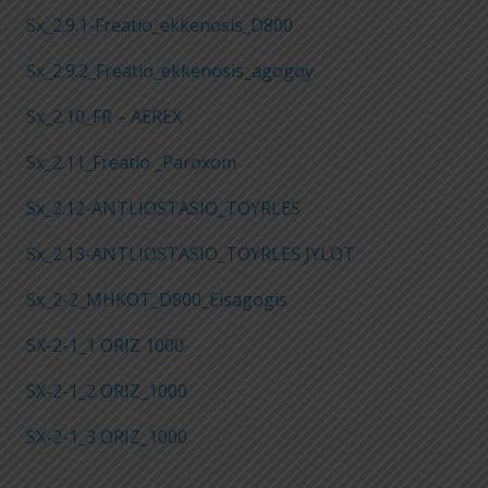
Sx_2.9.1-Freatio_ekkenosis_D800
Sx_2.9.2_Freatio_ekkenosis_agogoy
Sx_2.10_FR – AEREX
Sx_2.11_Freatio _Paroxom
Sx_2.12-ANTLIOSTASIO_TOYRLES
Sx_2.13-ANTLIOSTASIO_TOYRLES JYLOT
Sx_2-2_MHKOT_D800_Eisagogis
SX-2-1_1 ORIZ 1000
SX-2-1_2 ORIZ_1000
SX-2-1_3 ORIZ_1000