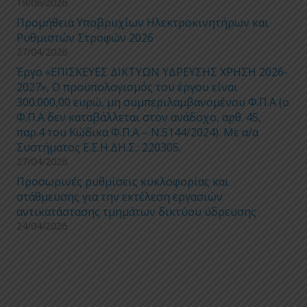
19/06/2026
Προμήθεια Υποβρυχίων Ηλεκτροκινητήρων και
Ρυθμιστών Στροφών 2026
27/04/2026
Έργο «ΕΠΙΣΚΕΥΕΣ ΔΙΚΤΥΩΝ ΥΔΡΕΥΣΗΣ ΧΡΗΣΗ 2026-
2027», Ο προϋπολογισμός του έργου είναι
300.000,00 ευρώ, μη συμπεριλαμβανομένου Φ.Π.Α (ο
Φ.Π.Α δεν καταβάλλεται στον ανάδοχο, αρθ. 45,
παρ.4 του Κώδικα Φ.Π.Α – Ν.5144/2024). Με α/α
Συστήματος Ε.Σ.Η.ΔΗ.Σ.: 220305.
27/04/2026
Προσωρινές ρυθμίσεις κυκλοφορίας και
στάθμευσης για την εκτέλεση εργασιών
αντικατάστασης τμημάτων δικτύου ύδρευσης
24/04/2026