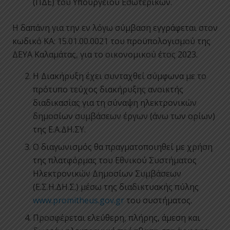
(ΠΔΕ) του Υπουργείου Εσωτερικών.
Η δαπάνη για την εν λόγω σύμβαση εγγράφεται στον
κωδικό ΚΑ: 15.01.00.0021 του προϋπολογισμού της
ΔΕΥΑ Καλαμάτας, για το οικονομικού έτος 2023.
Η Διακήρυξη έχει συνταχθεί σύμφωνα με το
πρότυπο τεύχος διακήρυξης ανοικτής
διαδικασίας για τη σύναψη ηλεκτρονικών
δημοσίων συμβάσεων έργων (άνω των ορίων)
της Ε.Α.ΔΗ.ΣΥ.
Ο διαγωνισμός θα πραγματοποιηθεί με χρήση
της πλατφόρμας του Εθνικού Συστήματος
Ηλεκτρονικών Δημοσίων Συμβάσεων
(Ε.Σ.Η.ΔΗ.Σ.) μέσω της διαδικτυακής πύλης
www.promitheus.gov.gr
του συστήματος.
Προσφέρεται ελεύθερη, πλήρης, άμεση και