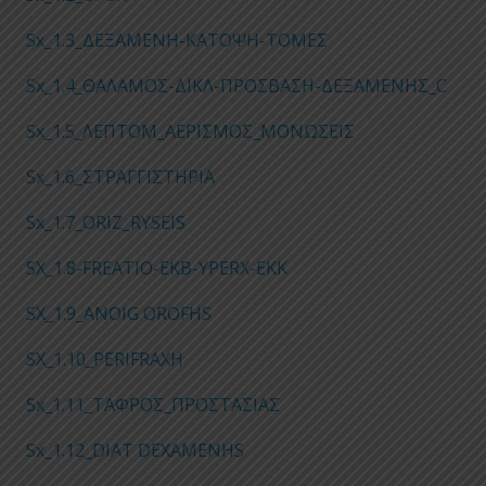
Sx_1.3_ΔΕΞΑΜΕΝΗ-ΚΑΤΟΨΗ-ΤΟΜΕΣ
Sx_1.4_ΘΑΛΑΜΟΣ-ΔΙΚΛ-ΠΡΟΣΒΑΣΗ-ΔΕΞΑΜΕΝΗΣ_C
Sx_1.5_ΛΕΠΤΟΜ_ΑΕΡΙΣΜΟΣ_ΜΟΝΩΣΕΙΣ
Sx_1.6_ΣΤΡΑΓΓΙΣΤΗΡΙΑ
Sx_1.7_ORIZ_RYSEIS
SX_1.8-FREATIO-EKB-YPERX-EKK
SX_1.9_ANOIG OROFHS
SX_1.10_PERIFRAXH
Sx_1.11_ΤΑΦΡΟΣ_ΠΡΟΣΤΑΣΙΑΣ
Sx_1.12_DIAT DEXAMENHS