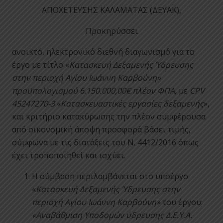
ΑΠΟΧΕΤΕΥΣΗΣ ΚΑΛΑΜΑΤΑΣ (ΔΕΥΑΚ),
Προκηρύσσει
ανοικτό, ηλεκτρονικό διεθνή διαγωνισμό για το
έργο με τίτλο «
Κατασκευή Δεξαμενής Ύδρευσης
στην περιοχή Αγίου Ιωάννη Καρβούνη»
προϋπολογισμού
6.150.000,00
€ πλέον ΦΠΑ,
με
CPV
45247270-3
«
Κατασκευαστικές εργασίες δεξαμενής
»,
και κριτήριο κατακύρωσης την πλέον συμφέρουσα
από οικονομική άποψη προσφορά βάσει τιμής,
σύμφωνα με τις διατάξεις του Ν. 4412/2016 όπως
έχει τροποποιηθεί και ισχύει.
Η σύμβαση περιλαμβάνεται στο υποέργο
«
Κατασκευή Δεξαμενής Ύδρευσης στην
περιοχή Αγίου Ιωάννη Καρβούνη»
του έργου:
«Αναβάθμιση Υποδομών ύδρευσης Δ.Ε.Υ.Α.