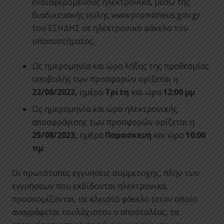
ενδιαφερομένους ηλεκτρονικά, μέσω της
διαδικτυακής πύλης www.promitheus.gov.gr
του ΕΣΗΔΗΣ σε ηλεκτρονικό φάκελο του
υποσυστήματος.
Ως ημερομηνία και ώρα λήξης της προθεσμίας
υποβολής των προσφορών ορίζεται η
22/08/2023,
ημέρα
Τρίτη
και ώρα
12:00 μμ
Ως ημερομηνία και ώρα ηλεκτρονικής
αποσφράγισης των προσφορών ορίζεται η
25/08/2023,
ημέρα
Παρασκευή
και ώρα
10:00
πμ
Οι πρωτότυπες εγγυήσεις συμμετοχής, πλην των
εγγυήσεων που εκδίδονται ηλεκτρονικά,
προσκομίζονται, σε κλειστό φάκελο (στον οποίο
αναγράφεται τουλάχιστον ο αποστολέας, τα