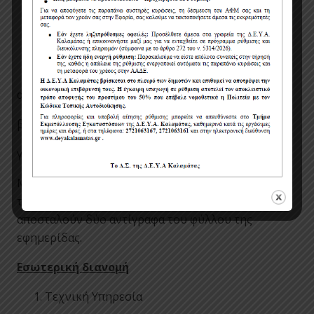
Κ
ΗΜ
ΔΗΣ
Ιστοσελίδα της ΔΕΥΑΚ
Εφημερίδες:
α. Ημερήσια
ΕΛΕΛΕΥΘΕΡΙΑ
β. Ημερήσια
ΘΑΡΡΟΣ
γ. Εβδομαδιαία
ΜΕΣΣΗΝΙΑΚΟΣ ΛΟΓΟΣ
Με την παράκληση να δημοσιεύσουν τη διακήρυξη
το αργότερο
μέχρι
13/07/2023
και να μας
αποσταλούν δύο αντίγραφα του φύλλου της
εφημερίδας.
Εσωτερική διανομή
Τεχνική Υπηρεσία