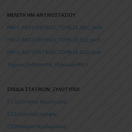
ΜΕΛΕΤΗ ΗΜ ΑΝΤΛΙΟΣΤΑΣΙΟΥ
ΗΜ-1_ANTLIOSTASIO_TOYRLES_MEC_ver0
ΗΜ-2_ANTLIOSTASIO_TOYRLES_ELE_ver0
ΗΜ-3_ANTLIOSTASIO_TOYRLES_SLD_ver0
Τεχνική Έκθεση ΗΜ_Υδρευση-REV.1
ΣΧΕΔΙΑ ΣΤΑΤΙΚΩΝ_ΞΥΛΟΤΥΠΟΙ
Σ1.Ξυλότυπος Θεμελίωσης
Σ2.Ξυλότυπος οροφής
Σ3.Οπλισμοί θεμελιώσεως