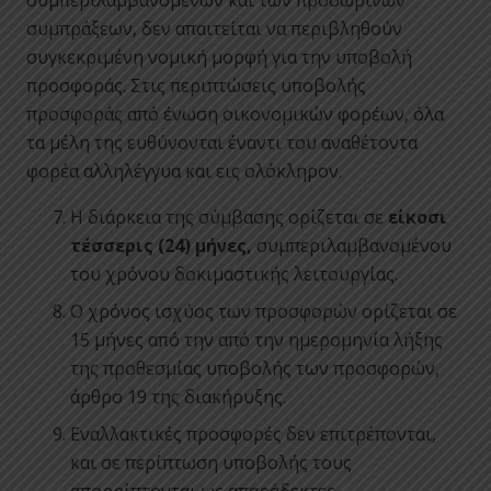
συμπεριλαμβανομένων και των προσωρινών
συμπράξεων, δεν απαιτείται να περιβληθούν
συγκεκριμένη νομική μορφή για την υποβολή
προσφοράς. Στις περιπτώσεις υποβολής
προσφοράς από ένωση οικονομικών φορέων, όλα
τα μέλη της ευθύνονται έναντι του αναθέτοντα
φορέα αλληλέγγυα και εις ολόκληρον.
Η διάρκεια της σύμβασης ορίζεται σε
είκοσι
τέσσερις (24) μήνες,
συμπεριλαμβανομένου
του χρόνου δοκιμαστικής λειτουργίας.
Ο χρόνος ισχύος των προσφορών ορίζεται σε
15 μήνες από την από την ημερομηνία λήξης
της προθεσμίας υποβολής των προσφορών,
άρθρο 19 της διακήρυξης.
Εναλλακτικές προσφορές δεν επιτρέπονται,
και σε περίπτωση υποβολής τους