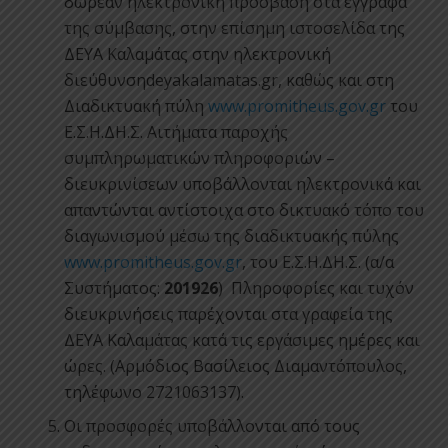
δωρεάν ηλεκτρονική πρόσβαση στα έγγραφα
της σύμβασης, στην επίσημη ιστοσελίδα της
ΔΕΥΑ Καλαμάτας στην ηλεκτρονική
διεύθυνσηdeyakalamatas.gr, καθώς και στη
Διαδικτυακή πύλη
www.promitheus.gov.gr
του
Ε.Σ.Η.ΔΗ.Σ. Αιτήματα παροχής
συμπληρωματικών πληροφοριών –
διευκρινίσεων υποβάλλονται ηλεκτρονικά και
απαντώνται αντίστοιχα στο δικτυακό τόπο του
διαγωνισμού μέσω της διαδικτυακής πύλης
www.promitheus.gov.gr
, του Ε.Σ.Η.ΔΗ.Σ. (α/α
Συστήματος:
201926
) Πληροφορίες και τυχόν
διευκρινήσεις παρέχονται στα γραφεία της
ΔΕΥΑ Καλαμάτας κατά τις εργάσιμες ημέρες και
ώρες. (Αρμόδιος Βασίλειος Διαμαντόπουλος,
τηλέφωνο 2721063137).
Οι προσφορές υποβάλλονται από τους