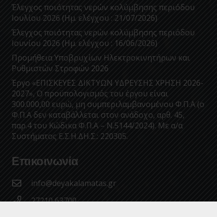
Έλεγχος ποιότητας νερών κολύμβησης περιόδου
Ιουλίου 2026 (Ημ. ελέγχου : 21/07/2026)
Έλεγχος ποιότητας νερών κολύμβησης περιόδου
Ιουνίου 2026 (Ημ. ελέγχου : 16/06/2026)
Προμήθεια Υποβρυχίων Ηλεκτροκινητήρων και
Ρυθμιστών Στροφών 2026
Έργο «ΕΠΙΣΚΕΥΕΣ ΔΙΚΤΥΩΝ ΥΔΡΕΥΣΗΣ ΧΡΗΣΗ 2026-
2027», Ο προϋπολογισμός του έργου είναι
300.000,00 ευρώ, μη συμπεριλαμβανομένου Φ.Π.Α (ο
Φ.Π.Α δεν καταβάλλεται στον ανάδοχο, αρθ. 45,
παρ.4 του Κώδικα Φ.Π.Α – Ν.5144/2024). Με α/α
Συστήματος Ε.Σ.Η.ΔΗ.Σ.: 220305.
Επικοινωνία
info@deyakalamatas.gr
27210 63700