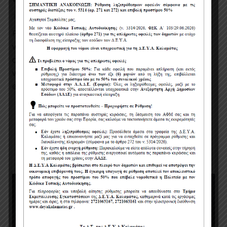
12 έτη πριν
Project Details Nemo enim ipsam voluptatem quia
voluptas sit aspernatur aut odit aut fugit, sed quia
consequuntur magni dolores eos qui ratione
voluptatem sequi nesciunt. Neque porro quisquam
est, qui…