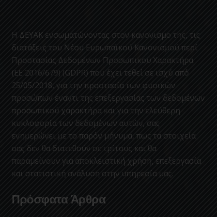
Η ΔΕΥΑΚ ενσωματώνοντας στον κανονισμο της, τις
διατάξεις του Νέου Ευρωπαϊκού Κανονισμού περί
Προστασίας Δεδομένων Προσωπικού Χαρακτήρα
(ΕΕ 2016/679) (GDPR) που έχει τεθεί σε ισχύ από
25/05/2018, για την προστασία των φυσικών
προσώπων έναντι της επεξεργασίας των δεδομένων
προσωπικού χαρακτήρα και για την ελεύθερη
κυκλοφορία των δεδομένων αυτών, σας
ενημερώνει με το παρόν μήνυμα, πως τα στοιχεία
σας δεν θα διατεθούν σε τρίτους και θα
παραμείνουν για αποκλειστική χρήση, επεξεργασία
και στατιστική ανάλυση στην υπηρεσία μας.
Πρόσφατα Άρθρα