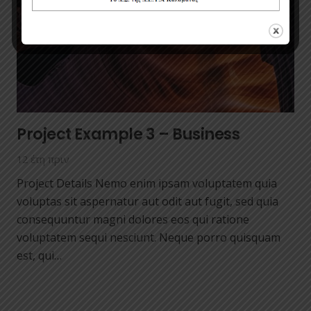
Project Example 3 – Business
12 έτη πριν
Project Details Nemo enim ipsam voluptatem quia
voluptas sit aspernatur aut odit aut fugit, sed quia
consequuntur magni dolores eos qui ratione
voluptatem sequi nesciunt. Neque porro quisquam
est, qui…