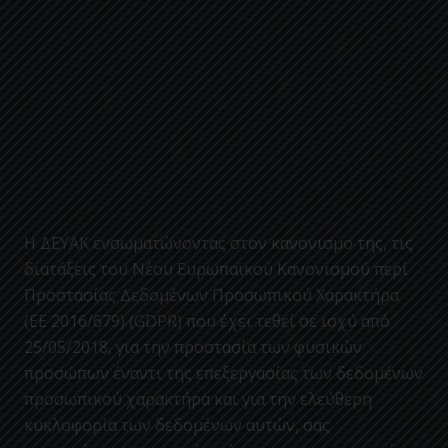
Η ΔΕΥΑΚ ενσωματώνοντας στον κανονισμο της, τις
διατάξεις του Νέου Ευρωπαϊκού Κανονισμού περί
Προστασίας Δεδομένων Προσωπικού Χαρακτήρα
(ΕΕ 2016/679) (GDPR) που έχει τεθεί σε ισχύ από
25/05/2018, για την προστασία των φυσικών
προσώπων έναντι της επεξεργασίας των δεδομένων
προσωπικού χαρακτήρα και για την ελεύθερη
κυκλοφορία των δεδομένων αυτών, σας