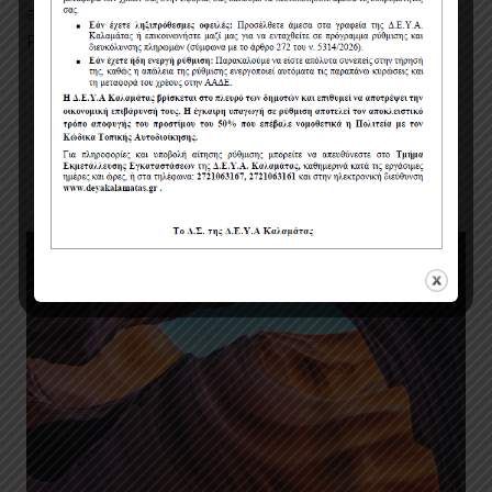
at. Curabitur tristique leo sed iaculis posuere.
Praesent faucibus elementum…