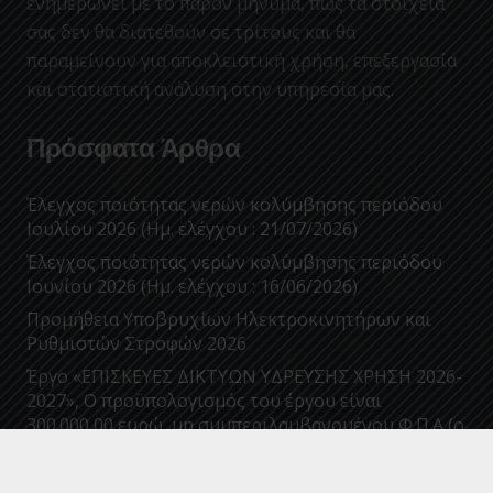
ενημερώνει με το παρόν μήνυμα, πως τα στοιχεία
σας δεν θα διατεθούν σε τρίτους και θα
παραμείνουν για αποκλειστική χρήση, επεξεργασία
και στατιστική ανάλυση στην υπηρεσία μας.
Πρόσφατα Άρθρα
Έλεγχος ποιότητας νερών κολύμβησης περιόδου
Ιουλίου 2026 (Ημ. ελέγχου : 21/07/2026)
Έλεγχος ποιότητας νερών κολύμβησης περιόδου
Ιουνίου 2026 (Ημ. ελέγχου : 16/06/2026)
Προμήθεια Υποβρυχίων Ηλεκτροκινητήρων και
Ρυθμιστών Στροφών 2026
Έργο «ΕΠΙΣΚΕΥΕΣ ΔΙΚΤΥΩΝ ΥΔΡΕΥΣΗΣ ΧΡΗΣΗ 2026-
2027», Ο προϋπολογισμός του έργου είναι
300.000,00 ευρώ, μη συμπεριλαμβανομένου Φ.Π.Α (ο
Φ.Π.Α δεν καταβάλλεται στον ανάδοχο, αρθ. 45,
παρ.4 του Κώδικα Φ.Π.Α – Ν.5144/2024). Με α/α