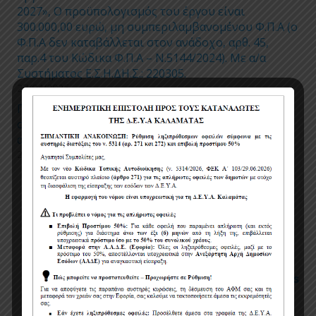
2027», Ο προϋπολογισμός του έργου είναι
300.000,00 ευρώ, μη συμπεριλαμβανομένου Φ.Π.Α (ο
Φ.Π.Α δεν καταβάλλεται στον ανάδοχο, αρθ. 45,
παρ.4 του Κώδικα Φ.Π.Α – Ν.5144/2024). Με α/α
Συστήματος Ε.Σ.Η.ΔΗ.Σ.: 220305.
27/04/2026
Προσωρινές ρυθμίσεις κυκλοφορίας και
στάθμευσης για την εκτέλεση εργασιών
αντικατάστασης τμημάτων δικτύου ύδρευσης
24/04/2026
Πολιτική χρήσης cookies
Όροι χρήσης