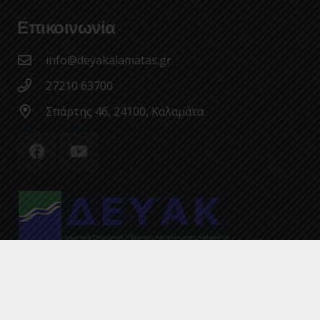
Επικοινωνία
info@deyakalamatas.gr
27210 63700
Σπάρτης 46, 24100, Καλαμάτα