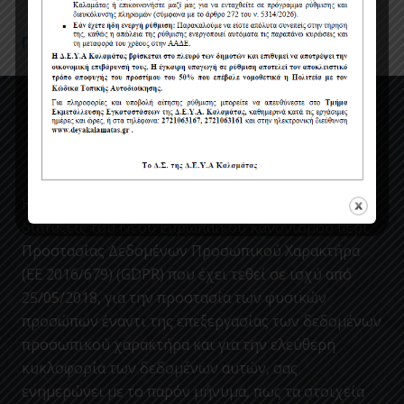
Πολιτική Προστασίας Προσωπικών Δεδομένων
Η ΔΕΥΑΚ ενσωματώνοντας στον κανονισμο της, τις
διατάξεις του Νέου Ευρωπαϊκού Κανονισμού περί
Προστασίας Δεδομένων Προσωπικού Χαρακτήρα
(ΕΕ 2016/679) (GDPR) που έχει τεθεί σε ισχύ από
25/05/2018, για την προστασία των φυσικών
προσώπων έναντι της επεξεργασίας των δεδομένων
προσωπικού χαρακτήρα και για την ελεύθερη
κυκλοφορία των δεδομένων αυτών, σας
ενημερώνει με το παρόν μήνυμα, πως τα στοιχεία