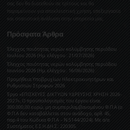
σας δεν θα διατεθούν σε τρίτους και θα
παραμείνουν για αποκλειστική χρήση, επεξεργασία
και στατιστική ανάλυση στην υπηρεσία μας.
Πρόσφατα Άρθρα
Έλεγχος ποιότητας νερών κολύμβησης περιόδου
Ιουλίου 2026 (Ημ. ελέγχου : 21/07/2026)
Έλεγχος ποιότητας νερών κολύμβησης περιόδου
Ιουνίου 2026 (Ημ. ελέγχου : 16/06/2026)
Προμήθεια Υποβρυχίων Ηλεκτροκινητήρων και
Ρυθμιστών Στροφών 2026
Έργο «ΕΠΙΣΚΕΥΕΣ ΔΙΚΤΥΩΝ ΥΔΡΕΥΣΗΣ ΧΡΗΣΗ 2026-
2027», Ο προϋπολογισμός του έργου είναι
300.000,00 ευρώ, μη συμπεριλαμβανομένου Φ.Π.Α (ο
Φ.Π.Α δεν καταβάλλεται στον ανάδοχο, αρθ. 45,
παρ.4 του Κώδικα Φ.Π.Α – Ν.5144/2024). Με α/α
Συστήματος Ε.Σ.Η.ΔΗ.Σ.: 220305.