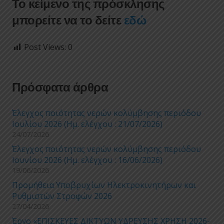
Το κείμενο της πρόσκλησης
μπορείτε να το δείτε
εδώ
Post Views:
0
Πρόσφατα άρθρα
Έλεγχος ποιότητας νερών κολύμβησης περιόδου
Ιουλίου 2026 (Ημ. ελέγχου : 21/07/2026)
24/07/2026
Έλεγχος ποιότητας νερών κολύμβησης περιόδου
Ιουνίου 2026 (Ημ. ελέγχου : 16/06/2026)
19/06/2026
Προμήθεια Υποβρυχίων Ηλεκτροκινητήρων και
Ρυθμιστών Στροφών 2026
27/04/2026
Έργο «ΕΠΙΣΚΕΥΕΣ ΔΙΚΤΥΩΝ ΥΔΡΕΥΣΗΣ ΧΡΗΣΗ 2026-