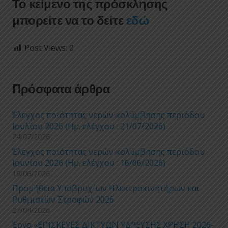
Το κείμενο της πρόσκλησης
μπορείτε να το δείτε
εδώ
Post Views:
0
Πρόσφατα άρθρα
Έλεγχος ποιότητας νερών κολύμβησης περιόδου
Ιουλίου 2026 (Ημ. ελέγχου : 21/07/2026)
24/07/2026
Έλεγχος ποιότητας νερών κολύμβησης περιόδου
Ιουνίου 2026 (Ημ. ελέγχου : 16/06/2026)
19/06/2026
Προμήθεια Υποβρυχίων Ηλεκτροκινητήρων και
Ρυθμιστών Στροφών 2026
27/04/2026
Έργο «ΕΠΙΣΚΕΥΕΣ ΔΙΚΤΥΩΝ ΥΔΡΕΥΣΗΣ ΧΡΗΣΗ 2026-