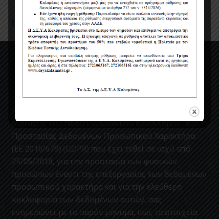
Πολιτική Προστασίας Προσωπικών Δεδομένων
Η ΔΕΥΑΚ ενσωματώνοντας στον κανονισμο της, τις
διατάξεις του Νέου Ευρωπαϊκού Κανονισμού περί
Προστασίας Δεδομένων Προσωπικού Χαρακτήρα
(ΕΕ 2016/679) (GDPR) που έχει τεθεί σε ισχύ από
25/05/2018, για την προστασία των φυσικών
προσώπων έναντι της επεξεργασίας των δεδομένων
προσωπικού χαρακτήρα και για την ελεύθερη
κυκλοφορία των δεδομένων αυτών, σας
ενημερώνει με το παρόν μήνυμα, πως τα στοιχεία