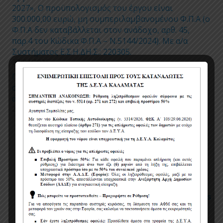
2027», Ο προϋπολογισμός του έργου είναι
300.000,00 ευρώ, μη συμπεριλαμβανομένου Φ.Π.Α (ο
Φ.Π.Α δεν καταβάλλεται στον ανάδοχο, αρθ. 45,
παρ.4 του Κώδικα Φ.Π.Α – Ν.5144/2024). Με α/α
Συστήματος Ε.Σ.Η.ΔΗ.Σ.: 220305.
27/04/2026
Προσωρινές ρυθμίσεις κυκλοφορίας και
στάθμευσης για την εκτέλεση εργασιών
αντικατάστασης τμημάτων δικτύου ύδρευσης
24/04/2026
Πολιτική χρήσης cookies
Όροι χρήσης