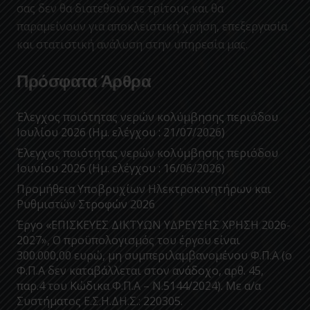
σας δεν θα διατεθούν σε τρίτους και θα
παραμείνουν για αποκλειστική χρήση, επεξεργασία
και στατιστική ανάλυση στην υπηρεσία μας.
Πρόσφατα Άρθρα
Έλεγχος ποιότητας νερών κολύμβησης περιόδου
Ιουλίου 2026 (Ημ. ελέγχου : 21/07/2026)
Έλεγχος ποιότητας νερών κολύμβησης περιόδου
Ιουνίου 2026 (Ημ. ελέγχου : 16/06/2026)
Προμήθεια Υποβρυχίων Ηλεκτροκινητήρων και
Ρυθμιστών Στροφών 2026
Έργο «ΕΠΙΣΚΕΥΕΣ ΔΙΚΤΥΩΝ ΥΔΡΕΥΣΗΣ ΧΡΗΣΗ 2026-
2027», Ο προϋπολογισμός του έργου είναι
300.000,00 ευρώ, μη συμπεριλαμβανομένου Φ.Π.Α (ο
Φ.Π.Α δεν καταβάλλεται στον ανάδοχο, αρθ. 45,
παρ.4 του Κώδικα Φ.Π.Α – Ν.5144/2024). Με α/α
Συστήματος Ε.Σ.Η.ΔΗ.Σ.: 220305.