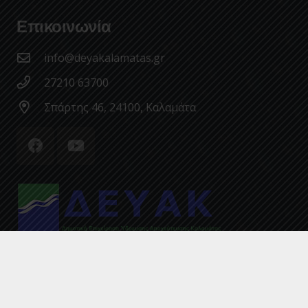
Επικοινωνία
info@deyakalamatas.gr
27210 63700
Σπάρτης 46, 24100, Καλαμάτα