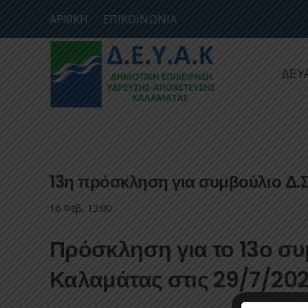
ΑΡΧΙΚΗ
ΕΠΙΚΟΙΝΩΝΙΑ
ΔΕΥ
13η πρόσκληση για συμβούλιο Δ.Σ
16 Φεβ, 13:00
Πρόσκληση για το 13ο συ
Καλαμάτας στις 29/7/20