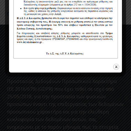
Πολιτική Προστασίας Προσωπικών Δεδομένων
Η ΔΕΥΑΚ ενσωματώνοντας στον κανονισμο της, τις
διατάξεις του Νέου Ευρωπαϊκού Κανονισμού περί
Προστασίας Δεδομένων Προσωπικού Χαρακτήρα
(ΕΕ 2016/679) (GDPR) που έχει τεθεί σε ισχύ από
25/05/2018, για την προστασία των φυσικών
προσώπων έναντι της επεξεργασίας των δεδομένων
προσωπικού χαρακτήρα και για την ελεύθερη
κυκλοφορία των δεδομένων αυτών, σας
ενημερώνει με το παρόν μήνυμα, πως τα στοιχεία