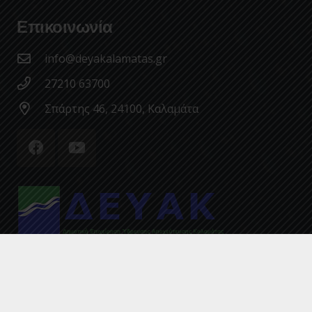
Επικοινωνία
info@deyakalamatas.gr
27210 63700
Σπάρτης 46, 24100, Καλαμάτα