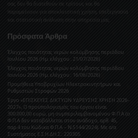
σας δεν θα διατεθούν σε τρίτους και θα
παραμείνουν για αποκλειστική χρήση, επεξεργασία
και στατιστική ανάλυση στην υπηρεσία μας.
Πρόσφατα Άρθρα
Έλεγχος ποιότητας νερών κολύμβησης περιόδου
Ιουλίου 2026 (Ημ. ελέγχου : 21/07/2026)
Έλεγχος ποιότητας νερών κολύμβησης περιόδου
Ιουνίου 2026 (Ημ. ελέγχου : 16/06/2026)
Προμήθεια Υποβρυχίων Ηλεκτροκινητήρων και
Ρυθμιστών Στροφών 2026
Έργο «ΕΠΙΣΚΕΥΕΣ ΔΙΚΤΥΩΝ ΥΔΡΕΥΣΗΣ ΧΡΗΣΗ 2026-
2027», Ο προϋπολογισμός του έργου είναι
300.000,00 ευρώ, μη συμπεριλαμβανομένου Φ.Π.Α (ο
Φ.Π.Α δεν καταβάλλεται στον ανάδοχο, αρθ. 45,
παρ.4 του Κώδικα Φ.Π.Α – Ν.5144/2024). Με α/α
Συστήματος Ε.Σ.Η.ΔΗ.Σ.: 220305.