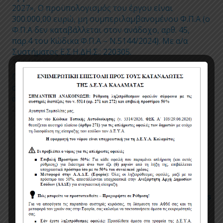
2027», Ο προϋπολογισμός του έργου είναι
300.000,00 ευρώ, μη συμπεριλαμβανομένου Φ.Π.Α (ο
Φ.Π.Α δεν καταβάλλεται στον ανάδοχο, αρθ. 45,
παρ.4 του Κώδικα Φ.Π.Α – Ν.5144/2024). Με α/α
Συστήματος Ε.Σ.Η.ΔΗ.Σ.: 220305.
27/04/2026
Προσωρινές ρυθμίσεις κυκλοφορίας και
στάθμευσης για την εκτέλεση εργασιών
αντικατάστασης τμημάτων δικτύου ύδρευσης
24/04/2026
Πολιτική χρήσης cookies
Όροι χρήσης