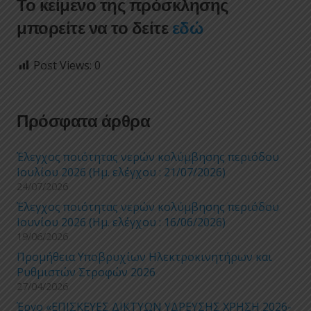
Το κείμενο της πρόσκλησης
μπορείτε να το δείτε
εδώ
Post Views:
0
Πρόσφατα άρθρα
Έλεγχος ποιότητας νερών κολύμβησης περιόδου
Ιουλίου 2026 (Ημ. ελέγχου : 21/07/2026)
24/07/2026
Έλεγχος ποιότητας νερών κολύμβησης περιόδου
Ιουνίου 2026 (Ημ. ελέγχου : 16/06/2026)
19/06/2026
Προμήθεια Υποβρυχίων Ηλεκτροκινητήρων και
Ρυθμιστών Στροφών 2026
27/04/2026
Έργο «ΕΠΙΣΚΕΥΕΣ ΔΙΚΤΥΩΝ ΥΔΡΕΥΣΗΣ ΧΡΗΣΗ 2026-