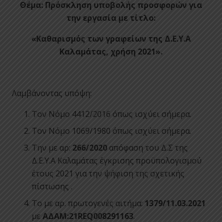
Θέμα:
Πρόσκληση υποβολής προσφορών για
την εργασία με τίτλο:
«
Καθαρισμός των γραφείων της Δ.Ε.Υ.Α
Καλαμάτας, χρήση 2021
»
.
Λαμβάνοντας υπόψη:
Τον Νόμο 4412/2016 όπως ισχύει σήμερα.
Τον Νόμο 1069/1980 όπως ισχύει σήμερα.
Την με αρ:
266/2020
απόφαση του Δ.Σ της
Δ.Ε.Υ.Α Καλαμάτας έγκρισης προϋπολογισμού
έτους 2021 για την ψήφιση της σχετικής
πίστωσης .
Το με αρ. πρωτογενές αιτήμα:
1379/11.03.2021
με
ΑΔΑΜ:21
REQ
008291163
.