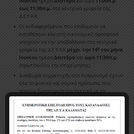
Ιουνίου
ημέρα
Δευτέρα
και ώρα
11:00π.μ.
έως 11:30π.μ.
στα κεντρικά γραφεία της
Δ.Ε.Υ.Α.Κ.
Οι ενδιαφερόμενοι που επιθυμούν να
καταθέσουν κλειστή οικονομική προσφορά
μπορούν να την υποβάλλουν στα κεντρικά
η
γραφεία της Δ.Ε.Υ.Α.Κ
μέχρι την 14
του μήνα
Ιουνίου
ημέρα
Δευτέρα
και
ώρα 11:30π.μ.
(πρωτόκολλο της επιχείρησης).
Δικαίωμα συμμετοχής στο διαγωνισμό έχουν
όλα τα φυσικά και νομικά πρόσωπα, που
ασκούν δραστηριότητα σχετική με το
αντικείμενο του πρόχειρου διαγωνισμού.
Η κατακύρωση θα γίνει σε όποιον προσφέρει
την οικονομικότερη προσφορά η οποία θα
πληροί τις τεχνικές προδιαγραφές.