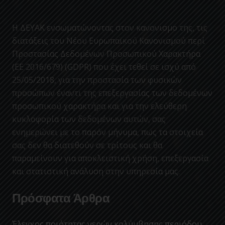
Η ΔΕΥΑΚ ενσωματώνοντας στον κανονισμο της, τις
διατάξεις του Νέου Ευρωπαϊκού Κανονισμού περί
Προστασίας Δεδομένων Προσωπικού Χαρακτήρα
(ΕΕ 2016/679) (GDPR) που έχει τεθεί σε ισχύ από
25/05/2018, για την προστασία των φυσικών
προσώπων έναντι της επεξεργασίας των δεδομένων
προσωπικού χαρακτήρα και για την ελεύθερη
κυκλοφορία των δεδομένων αυτών, σας
ενημερώνει με το παρόν μήνυμα, πως τα στοιχεία
σας δεν θα διατεθούν σε τρίτους και θα
παραμείνουν για αποκλειστική χρήση, επεξεργασία
και στατιστική ανάλυση στην υπηρεσία μας.
Πρόσφατα Άρθρα
Έλεγχος ποιότητας νερών κολύμβησης περιόδου