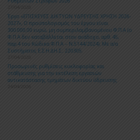
Ρυθμιστών Στροφών 2026
27/04/2026
Έργο «ΕΠΙΣΚΕΥΕΣ ΔΙΚΤΥΩΝ ΥΔΡΕΥΣΗΣ ΧΡΗΣΗ 2026-
2027», Ο προϋπολογισμός του έργου είναι
300.000,00 ευρώ, μη συμπεριλαμβανομένου Φ.Π.Α (ο
Φ.Π.Α δεν καταβάλλεται στον ανάδοχο, αρθ. 45,
παρ.4 του Κώδικα Φ.Π.Α – Ν.5144/2024). Με α/α
Συστήματος Ε.Σ.Η.ΔΗ.Σ.: 220305.
27/04/2026
Προσωρινές ρυθμίσεις κυκλοφορίας και
στάθμευσης για την εκτέλεση εργασιών
αντικατάστασης τμημάτων δικτύου ύδρευσης
24/04/2026