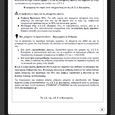
Η κάθε προσφορά θα πρέπει να
συνοδεύεται από Υπεύθυνη δήλωση του Ν.
1599/1986 άρθρο 8.
Πληροφορίες σχετικά με τον διαγωνισμό: κ. Κων/
νου Μπακολιά, τηλ. 27210-63154.
Ο ΓΕΝΙΚΟΣ ΔΙΕΥΘΥΝΤΗΣ
ΜΙΧΑΛΗΣ ΒΑΣΙΛΕΙΑΔΗΣ
ΠΡΟΣΚΛΗΣΗ
ΤΕΧΝΙΚΗ ΜΕΛΕΤΗ