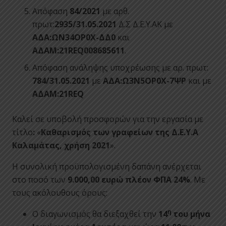
Απόφαση
84/2021
με αρθ.
πρωτ:
2935/31.05.2021
Δ.Σ Δ.Ε.Υ.ΑΚ με
ΑΔΑ:ΩΝ34ΟΡ0Χ-ΔΔ0
και
ΑΔΑΜ:21
REQ
008685611
.
Απόφαση ανάληψης υποχρέωσης με αρ. πρωτ:
784/31.05.2021
με
ΑΔΑ:Ω3Ν5ΟΡ0Χ-7ΨΡ
και με
ΑΔΑΜ:21
REQ
Καλεί σε υποβολή προσφορών για την εργασία με
τίτλο
:
«
Καθαρισμός των γραφείων της Δ.Ε.Υ.Α
Καλαμάτας, χρήση 2021
».
Η συνολική προϋπολογισμένη δαπάνη ανέρχεται
στο ποσό των
9.000,00
ευρώ
πλέον ΦΠΑ 24%
. Με
τους ακόλουθους όρους:
η
Ο διαγωνισμός θα διεξαχθεί την
14
του μήνα