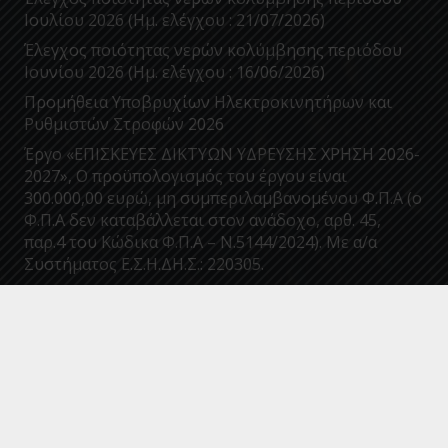
Ιουλίου 2026 (Ημ. ελέγχου : 21/07/2026)
Έλεγχος ποιότητας νερών κολύμβησης περιόδου
Ιουνίου 2026 (Ημ. ελέγχου : 16/06/2026)
Προμήθεια Υποβρυχίων Ηλεκτροκινητήρων και
Ρυθμιστών Στροφών 2026
Έργο «ΕΠΙΣΚΕΥΕΣ ΔΙΚΤΥΩΝ ΥΔΡΕΥΣΗΣ ΧΡΗΣΗ 2026-
2027», Ο προϋπολογισμός του έργου είναι
300.000,00 ευρώ, μη συμπεριλαμβανομένου Φ.Π.Α (ο
Φ.Π.Α δεν καταβάλλεται στον ανάδοχο, αρθ. 45,
παρ.4 του Κώδικα Φ.Π.Α – Ν.5144/2024). Με α/α
Συστήματος Ε.Σ.Η.ΔΗ.Σ.: 220305.
Επικοινωνία
info@deyakalamatas.gr
27210 63700
Σπάρτης 46, 24100, Καλαμάτα