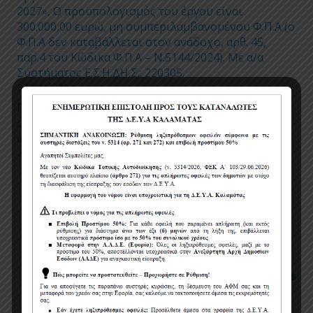
2027», Ο προϋπολογισμός του έργου είναι
300.000,00 ευρώ, μη συμπεριλαμβανομένου Φ.Π.Α (ο
Φ.Π.Α δεν καταβάλλεται στον ανάδοχο, αρθ. 45,
παρ.4 του Κώδικα Φ.Π.Α – Ν.5144/2024). Με α/α
Συστήματος Ε.Σ.Η.ΔΗ.Σ.: 220305.
27/04/2026
Προσωρινές ρυθμίσεις κυκλοφορίας και
στάθμευσης για την εκτέλεση εργασιών
αντικατάστασης τμημάτων δικτύου ύδρευσης
24/04/2026
Πολιτική χρήσης cookies
Όροι χρήσης