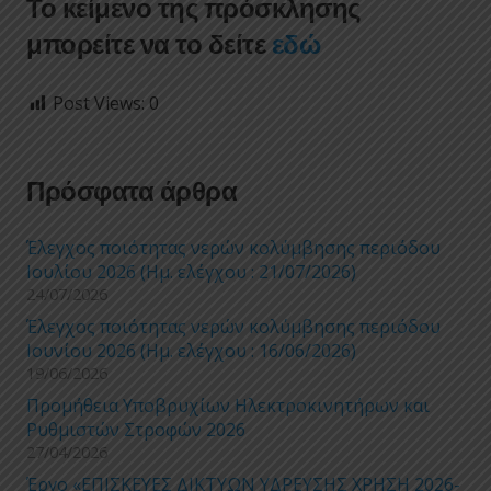
Το κείμενο της πρόσκλησης
μπορείτε να το δείτε
εδώ
Post Views:
0
Πρόσφατα άρθρα
Έλεγχος ποιότητας νερών κολύμβησης περιόδου
Ιουλίου 2026 (Ημ. ελέγχου : 21/07/2026)
24/07/2026
Έλεγχος ποιότητας νερών κολύμβησης περιόδου
Ιουνίου 2026 (Ημ. ελέγχου : 16/06/2026)
19/06/2026
Προμήθεια Υποβρυχίων Ηλεκτροκινητήρων και
Ρυθμιστών Στροφών 2026
27/04/2026
Έργο «ΕΠΙΣΚΕΥΕΣ ΔΙΚΤΥΩΝ ΥΔΡΕΥΣΗΣ ΧΡΗΣΗ 2026-