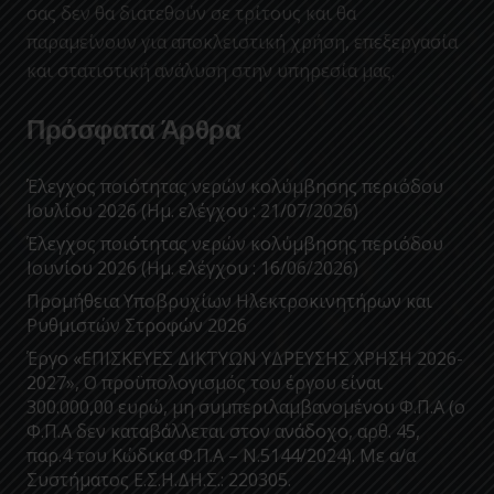
σας δεν θα διατεθούν σε τρίτους και θα
παραμείνουν για αποκλειστική χρήση, επεξεργασία
και στατιστική ανάλυση στην υπηρεσία μας.
Πρόσφατα Άρθρα
Έλεγχος ποιότητας νερών κολύμβησης περιόδου
Ιουλίου 2026 (Ημ. ελέγχου : 21/07/2026)
Έλεγχος ποιότητας νερών κολύμβησης περιόδου
Ιουνίου 2026 (Ημ. ελέγχου : 16/06/2026)
Προμήθεια Υποβρυχίων Ηλεκτροκινητήρων και
Ρυθμιστών Στροφών 2026
Έργο «ΕΠΙΣΚΕΥΕΣ ΔΙΚΤΥΩΝ ΥΔΡΕΥΣΗΣ ΧΡΗΣΗ 2026-
2027», Ο προϋπολογισμός του έργου είναι
300.000,00 ευρώ, μη συμπεριλαμβανομένου Φ.Π.Α (ο
Φ.Π.Α δεν καταβάλλεται στον ανάδοχο, αρθ. 45,
παρ.4 του Κώδικα Φ.Π.Α – Ν.5144/2024). Με α/α
Συστήματος Ε.Σ.Η.ΔΗ.Σ.: 220305.