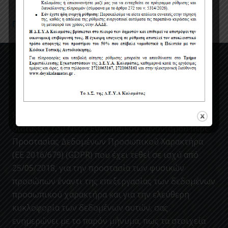
Πολιτική Προστασίας Προσωπικών Δεδομένων
Η ΔΕΥΑΚ ενσωματώνοντας στον κανονισμο της, τις
διατάξεις του Νέου Ευρωπαϊκού Κανονισμού περί
Προστασίας Δεδομένων Προσωπικού Χαρακτήρα
(ΕΕ 2016/679) (GDPR) που έχει τεθεί σε ισχύ από
25/05/2018, για την προστασία των φυσικών
προσώπων έναντι της επεξεργασίας των δεδομένων
προσωπικού χαρακτήρα και για την ελεύθερη
κυκλοφορία των δεδομένων αυτών, σας
ενημερώνει με το παρόν μήνυμα, πως τα στοιχεία