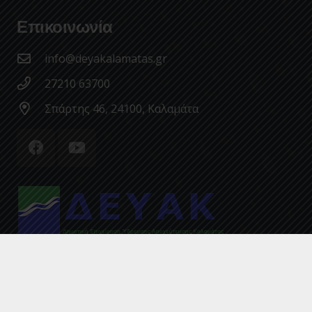
Επικοινωνία
info@deyakalamatas.gr
27210 63700
Σπάρτης 46, 24100, Καλαμάτα