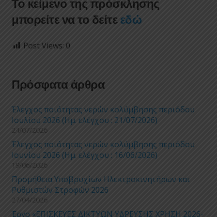
Το κείμενο της πρόσκλησης
μπορείτε να το δείτε
εδώ
Post Views:
0
Πρόσφατα άρθρα
Έλεγχος ποιότητας νερών κολύμβησης περιόδου
Ιουλίου 2026 (Ημ. ελέγχου : 21/07/2026)
24/07/2026
Έλεγχος ποιότητας νερών κολύμβησης περιόδου
Ιουνίου 2026 (Ημ. ελέγχου : 16/06/2026)
19/06/2026
Προμήθεια Υποβρυχίων Ηλεκτροκινητήρων και
Ρυθμιστών Στροφών 2026
27/04/2026
Έργο «ΕΠΙΣΚΕΥΕΣ ΔΙΚΤΥΩΝ ΥΔΡΕΥΣΗΣ ΧΡΗΣΗ 2026-