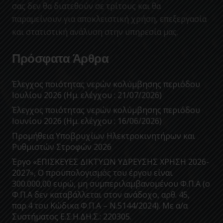
σας δεν θα διατεθούν σε τρίτους και θα
παραμείνουν για αποκλειστική χρήση, επεξεργασία
και στατιστική ανάλυση στην υπηρεσία μας.
Πρόσφατα Άρθρα
Έλεγχος ποιότητας νερών κολύμβησης περιόδου
Ιουλίου 2026 (Ημ. ελέγχου : 21/07/2026)
Έλεγχος ποιότητας νερών κολύμβησης περιόδου
Ιουνίου 2026 (Ημ. ελέγχου : 16/06/2026)
Προμήθεια Υποβρυχίων Ηλεκτροκινητήρων και
Ρυθμιστών Στροφών 2026
Έργο «ΕΠΙΣΚΕΥΕΣ ΔΙΚΤΥΩΝ ΥΔΡΕΥΣΗΣ ΧΡΗΣΗ 2026-
2027», Ο προϋπολογισμός του έργου είναι
300.000,00 ευρώ, μη συμπεριλαμβανομένου Φ.Π.Α (ο
Φ.Π.Α δεν καταβάλλεται στον ανάδοχο, αρθ. 45,
παρ.4 του Κώδικα Φ.Π.Α – Ν.5144/2024). Με α/α
Συστήματος Ε.Σ.Η.ΔΗ.Σ.: 220305.