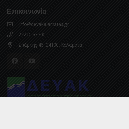
Επικοινωνία
info@deyakalamatas.gr
27210 63700
Σπάρτης 46, 24100, Καλαμάτα