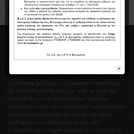
Πολιτική Προστασίας Προσωπικών Δεδομένων
Η ΔΕΥΑΚ ενσωματώνοντας στον κανονισμο της, τις
διατάξεις του Νέου Ευρωπαϊκού Κανονισμού περί
Προστασίας Δεδομένων Προσωπικού Χαρακτήρα
(ΕΕ 2016/679) (GDPR) που έχει τεθεί σε ισχύ από
25/05/2018, για την προστασία των φυσικών
προσώπων έναντι της επεξεργασίας των δεδομένων
προσωπικού χαρακτήρα και για την ελεύθερη
κυκλοφορία των δεδομένων αυτών, σας
ενημερώνει με το παρόν μήνυμα, πως τα στοιχεία