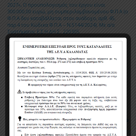
2027», Ο προϋπολογισμός του έργου είναι
300.000,00 ευρώ, μη συμπεριλαμβανομένου Φ.Π.Α (ο
Φ.Π.Α δεν καταβάλλεται στον ανάδοχο, αρθ. 45,
παρ.4 του Κώδικα Φ.Π.Α – Ν.5144/2024). Με α/α
Συστήματος Ε.Σ.Η.ΔΗ.Σ.: 220305.
27/04/2026
Προσωρινές ρυθμίσεις κυκλοφορίας και
στάθμευσης για την εκτέλεση εργασιών
αντικατάστασης τμημάτων δικτύου ύδρευσης
24/04/2026
Πολιτική χρήσης cookies
Όροι χρήσης