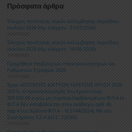
Πρόσφατα άρθρα
Έλεγχος ποιότητας νερών κολύμβησης περιόδου
Ιουλίου 2026 (Ημ. ελέγχου : 21/07/2026)
24/07/2026
Έλεγχος ποιότητας νερών κολύμβησης περιόδου
Ιουνίου 2026 (Ημ. ελέγχου : 16/06/2026)
19/06/2026
Προμήθεια Υποβρυχίων Ηλεκτροκινητήρων και
Ρυθμιστών Στροφών 2026
27/04/2026
Έργο «ΕΠΙΣΚΕΥΕΣ ΔΙΚΤΥΩΝ ΥΔΡΕΥΣΗΣ ΧΡΗΣΗ 2026-
2027», Ο προϋπολογισμός του έργου είναι
300.000,00 ευρώ, μη συμπεριλαμβανομένου Φ.Π.Α (ο
Φ.Π.Α δεν καταβάλλεται στον ανάδοχο, αρθ. 45,
παρ.4 του Κώδικα Φ.Π.Α – Ν.5144/2024). Με α/α
Συστήματος Ε.Σ.Η.ΔΗ.Σ.: 220305.
27/04/2026
Προσωρινές ρυθμίσεις κυκλοφορίας και