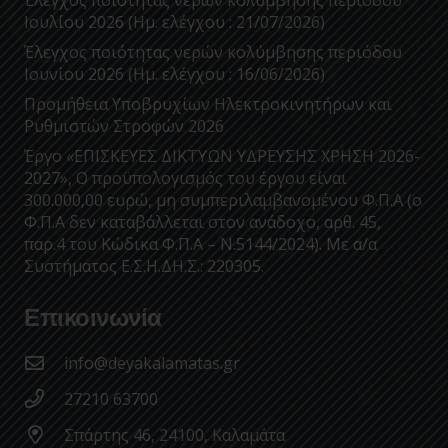
Ιουλίου 2026 (Ημ. ελέγχου : 21/07/2026)
Έλεγχος ποιότητας νερών κολύμβησης περιόδου
Ιουνίου 2026 (Ημ. ελέγχου : 16/06/2026)
Προμήθεια Υποβρυχίων Ηλεκτροκινητήρων και
Ρυθμιστών Στροφών 2026
Έργο «ΕΠΙΣΚΕΥΕΣ ΔΙΚΤΥΩΝ ΥΔΡΕΥΣΗΣ ΧΡΗΣΗ 2026-
2027», Ο προϋπολογισμός του έργου είναι
300.000,00 ευρώ, μη συμπεριλαμβανομένου Φ.Π.Α (ο
Φ.Π.Α δεν καταβάλλεται στον ανάδοχο, αρθ. 45,
παρ.4 του Κώδικα Φ.Π.Α – Ν.5144/2024). Με α/α
Συστήματος Ε.Σ.Η.ΔΗ.Σ.: 220305.
Επικοινωνία
info@deyakalamatas.gr
27210 63700
Σπάρτης 46, 24100, Καλαμάτα