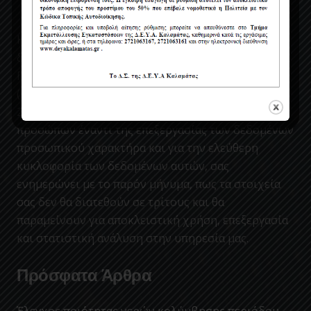
Η ΔΕΥΑΚ ενσωματώνοντας στον κανονισμο της, τις
διατάξεις του Νέου Ευρωπαϊκού Κανονισμού περί
Προστασίας Δεδομένων Προσωπικού Χαρακτήρα
(ΕΕ 2016/679) (GDPR) που έχει τεθεί σε ισχύ από
25/05/2018, για την προστασία των φυσικών
προσώπων έναντι της επεξεργασίας των δεδομένων
προσωπικού χαρακτήρα και για την ελεύθερη
κυκλοφορία των δεδομένων αυτών, σας
ενημερώνει με το παρόν μήνυμα, πως τα στοιχεία
σας δεν θα διατεθούν σε τρίτους και θα
παραμείνουν για αποκλειστική χρήση, επεξεργασία
και στατιστική ανάλυση στην υπηρεσία μας.
Πρόσφατα Άρθρα
Έλεγχος ποιότητας νερών κολύμβησης περιόδου