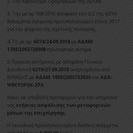
2. Τον Κανονισμό Προμηθειών της ΔΕΥΑΚ.
3. Την με αρ.168/2016 απόφαση του Δ.Σ της ΔΕΥΑ
Καλαμάτας έγκρισης προϋπολογισμού έτους 2017
για την ψήφιση της σχετικής πίστωσης .
4. Το με αρ.
6074/24.09.2018
με
ΑΔΑΜ:
17REQ003728908
πρωτογενές αίτημα.
5. Έγκριση αιτήματος με απόφαση Γενικού
Διευθυντή
6219/27.09.2018
αναρτημένου στο
ΚΗΜΔΗΣ με
ΑΔΑΜ
:
18REQ003753625
και
ΑΔΑ:
Ψ9ΧΥΟΡ0Χ-ΖΡΛ
.
Καλεί σε υποβολή προσφορών για την υπηρεσία
της
ετήσιας ασφάλισης των μεταφορικών
μέσων της επιχείρησης.
Η συνολική προϋπολογισμένη δαπάνη ανέρχεται