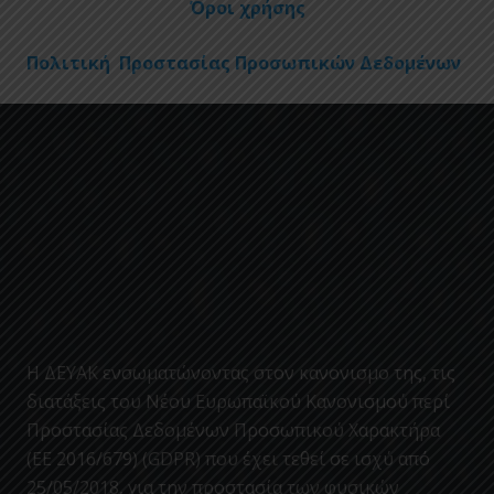
Όροι χρήσης
Πολιτική Προστασίας Προσωπικών Δεδομένων
Η ΔΕΥΑΚ ενσωματώνοντας στον κανονισμο της, τις
διατάξεις του Νέου Ευρωπαϊκού Κανονισμού περί
Προστασίας Δεδομένων Προσωπικού Χαρακτήρα
(ΕΕ 2016/679) (GDPR) που έχει τεθεί σε ισχύ από
25/05/2018, για την προστασία των φυσικών