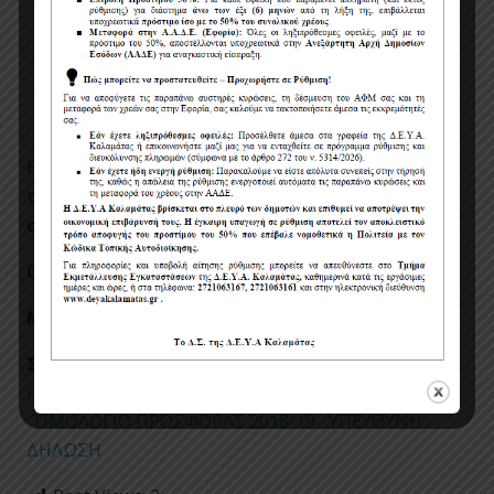
Ανά ατύχημα
Αστική ευθύνη
Βλάβες:
30.000,00
Ευρώ
εργαλείου
Υλικές
Σωματικές
Ζημιές:
10.000,00
Ευρώ
Η κατακύρωση θα γίνει σε όποιον προσφέρει
την
οικονομικότερη προσφορά ανά ομάδα
οχημάτων.
Ο ΓΕΝΙΚΟΣ ΔΙΕΥΘΥΝΤΗΣ
ΜΠΑΖΙΩΤΟΠΟΥΛΟΣ ΙΠΠΟΚΡΑΤΗΣ
Συνημμένα αρχεία:
ΠΡΟΣΚΛΗΣΗ ΥΠΟΒΟΛΗΣ
ΠΡΟΣΦΟΡΩΝ
ΑΠΟΦΑΣΗ ΓΕΝΙΚΟΥ ΔΙΕΥΘΥΝΤΗ
ΤΙΜΟΛΟΓΙΟ ΠΡΟΣΦΟΡΑΣ 2018-19
ΥΠΕΥΘΥΝΗ
ΔΗΛΩΣΗ