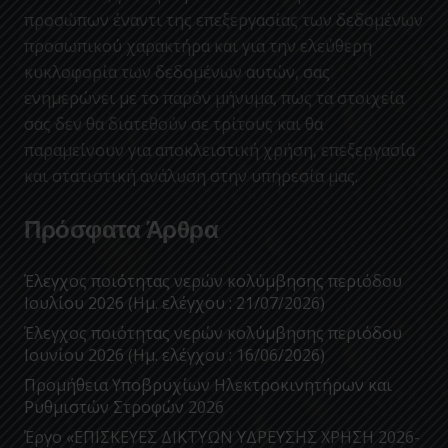
προσώπων έναντι της επεξεργασίας των δεδομένων
προσωπικού χαρακτήρα και για την ελεύθερη
κυκλοφορία των δεδομένων αυτών, σας
ενημερώνει με το παρόν μήνυμα, πως τα στοιχεία
σας δεν θα διατεθούν σε τρίτους και θα
παραμείνουν για αποκλειστική χρήση, επεξεργασία
και στατιστική ανάλυση στην υπηρεσία μας.
Πρόσφατα Άρθρα
Έλεγχος ποιότητας νερών κολύμβησης περιόδου
Ιουλίου 2026 (Ημ. ελέγχου : 21/07/2026)
Έλεγχος ποιότητας νερών κολύμβησης περιόδου
Ιουνίου 2026 (Ημ. ελέγχου : 16/06/2026)
Προμήθεια Υποβρυχίων Ηλεκτροκινητήρων και
Ρυθμιστών Στροφών 2026
Έργο «ΕΠΙΣΚΕΥΕΣ ΔΙΚΤΥΩΝ ΥΔΡΕΥΣΗΣ ΧΡΗΣΗ 2026-