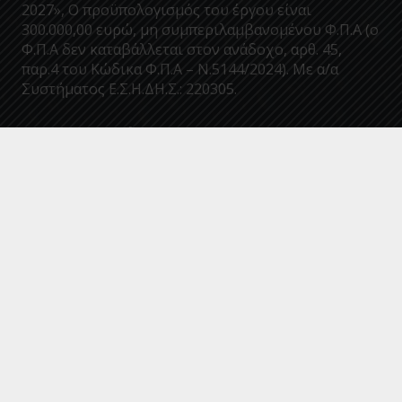
2027», Ο προϋπολογισμός του έργου είναι
300.000,00 ευρώ, μη συμπεριλαμβανομένου Φ.Π.Α (ο
Φ.Π.Α δεν καταβάλλεται στον ανάδοχο, αρθ. 45,
παρ.4 του Κώδικα Φ.Π.Α – Ν.5144/2024). Με α/α
Συστήματος Ε.Σ.Η.ΔΗ.Σ.: 220305.
Επικοινωνία
info@deyakalamatas.gr
27210 63700
Σπάρτης 46, 24100, Καλαμάτα