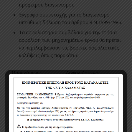
πρόχειρου διαγωνισμού .
Έγγραφο συμμετοχής για το διαγωνισμό:
υπεύθυνη δήλωση του άρθρου 8 Ν.1599/1986.
Τα ασφαλιστήρια συμβόλαια για την ετήσια
ασφάλιση των μηχανημάτων έργου θα πρέπει
να περιλαμβάνουν τις βασικές ασφαλιστικές
καλύψεις όπως παρακάτω:
Παρεχόμενες
Ασφαλιζόμενο
Καλύψεις
Κεφάλαιο
Σωματικές
Βλάβες έναντι
1.000.000,00
ευρώ
τρίτων
Υλικές Ζημιές
1.000.000,00
ευρώ
έναντι τρίτων