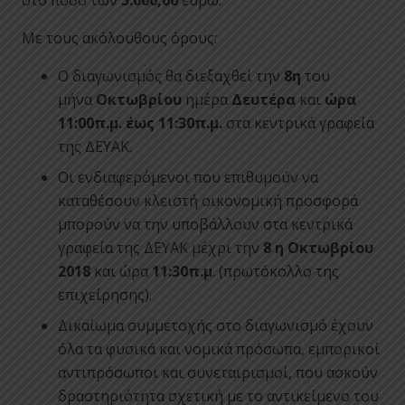
στο ποσό των
5.000,00
ευρώ.
Με τους ακόλουθους όρους:
Ο διαγωνισμός θα διεξαχθεί την
8η
του
μήνα
Οκτωβρίου
ημέρα
Δευτέρα
και
ώρα
11:00π.μ. έως 11:30π.μ.
στα κεντρικά γραφεία
της ΔΕΥΑΚ.
Οι ενδιαφερόμενοι που επιθυμούν να
καταθέσουν κλειστή οικονομική προσφορά
μπορούν να την υποβάλλουν στα κεντρικά
γραφεία της ΔΕΥΑΚ μέχρι την
8 η Οκτωβρίου
2018
και ώρα
11:30π.μ
. (πρωτόκολλο της
επιχείρησης).
Δικαίωμα συμμετοχής στο διαγωνισμό έχουν
όλα τα φυσικά και νομικά πρόσωπα, εμπορικοί
αντιπρόσωποι και συνεταιρισμοί, που ασκούν
δραστηριότητα σχετική με το αντικείμενο του