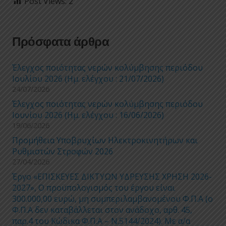
Post Views:
2
Πρόσφατα άρθρα
Έλεγχος ποιότητας νερών κολύμβησης περιόδου
Ιουλίου 2026 (Ημ. ελέγχου : 21/07/2026)
24/07/2026
Έλεγχος ποιότητας νερών κολύμβησης περιόδου
Ιουνίου 2026 (Ημ. ελέγχου : 16/06/2026)
19/06/2026
Προμήθεια Υποβρυχίων Ηλεκτροκινητήρων και
Ρυθμιστών Στροφών 2026
27/04/2026
Έργο «ΕΠΙΣΚΕΥΕΣ ΔΙΚΤΥΩΝ ΥΔΡΕΥΣΗΣ ΧΡΗΣΗ 2026-
2027», Ο προϋπολογισμός του έργου είναι
300.000,00 ευρώ, μη συμπεριλαμβανομένου Φ.Π.Α (ο
Φ.Π.Α δεν καταβάλλεται στον ανάδοχο, αρθ. 45,
παρ.4 του Κώδικα Φ.Π.Α – Ν.5144/2024). Με α/α