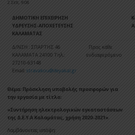
2 Σεπ, 9:08
ΔΗΜΟΤΙΚΗ ΕΠΙΧΕΙΡΗΣΗ
Κ
ΥΔΡΕΥΣΗΣ-ΑΠΟΧΕΤΕΥΣΗΣ
Α
ΚΑΛΑΜΑΤΑΣ
Δ/ΝΣΗ : ΣΠΑΡΤΗΣ 46
Προς κάθε
ΚΑΛΑΜΑΤΑ 24100 Tηλ.:
ενδιαφερόμενο
27210-63148
Email:
stravakou@deyakal.gr
Θέμα:
Πρόσκληση υποβολής προσφορών για
την εργασία με τίτλο:
«Συντήρηση ηλεκτρολογικών εγκαταστάσεων
της Δ.Ε.Υ.Α Καλαμάτας, χρήση 2020-2021»
.
Λαμβάνοντας υπόψη: