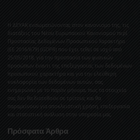
Η ΔΕΥΑΚ ενσωματώνοντας στον κανονισμο της, τις
διατάξεις του Νέου Ευρωπαϊκού Κανονισμού περί
Προστασίας Δεδομένων Προσωπικού Χαρακτήρα
(ΕΕ 2016/679) (GDPR) που έχει τεθεί σε ισχύ από
25/05/2018, για την προστασία των φυσικών
προσώπων έναντι της επεξεργασίας των δεδομένων
προσωπικού χαρακτήρα και για την ελεύθερη
κυκλοφορία των δεδομένων αυτών, σας
ενημερώνει με το παρόν μήνυμα, πως τα στοιχεία
σας δεν θα διατεθούν σε τρίτους και θα
παραμείνουν για αποκλειστική χρήση, επεξεργασία
και στατιστική ανάλυση στην υπηρεσία μας.
Πρόσφατα Άρθρα