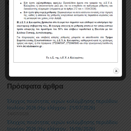
Ο ΑΝΑΠΛΗΡΩΤΗΣ ΓΕΝΙΚΟΣ ΔΙΕΥΘΥΝΤΗΣ
ΜΙΧΑΛΗΣ ΒΑΣΙΛΕΙΑΔΗΣ
Συνημμένα αρχεία:
meleti_18.pdf
proipologismos_meletis_3.pdf
proiopologismos_prosforas.pdf
timologio_prosforas_2.pdf
ypeytfini_dilosi.doc
Post Views:
0
Πρόσφατα άρθρα
Έλεγχος ποιότητας νερών κολύμβησης περιόδου
Ιουλίου 2026 (Ημ. ελέγχου : 21/07/2026)
24/07/2026
Έλεγχος ποιότητας νερών κολύμβησης περιόδου
Ιουνίου 2026 (Ημ. ελέγχου : 16/06/2026)