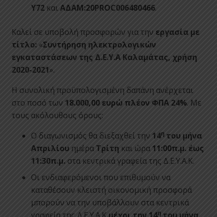
Υ72
και
ΑΔΑΜ:20PROC006480466
.
Καλεί σε υποβολή προσφορών για την
εργασία με
τίτλο:
«
Συντήρηση ηλεκτρολογικών
εγκαταστάσεων της Δ.Ε.Υ.Α Καλαμάτας, χρήση
2020-2021
».
Η συνολική προϋπολογισμένη δαπάνη ανέρχεται
στο ποσό των
18.000,00
ευρώ
πλέον ΦΠΑ 24%
. Με
τους ακόλουθους όρους:
η
Ο διαγωνισμός θα διεξαχθεί την
14
του μήνα
Απριλίου
ημέρα
Τρίτη
και ώρα
11:00π.μ. έως
11:30π.μ.
στα κεντρικά γραφεία της Δ.Ε.Υ.Α.Κ.
Οι ενδιαφερόμενοι που επιθυμούν να
καταθέσουν κλειστή οικονομική προσφορά
μπορούν να την υποβάλλουν στα κεντρικά
η
γραφεία της Δ.Ε.Υ.Α.Κ
μέχρι την 14
του μήνα