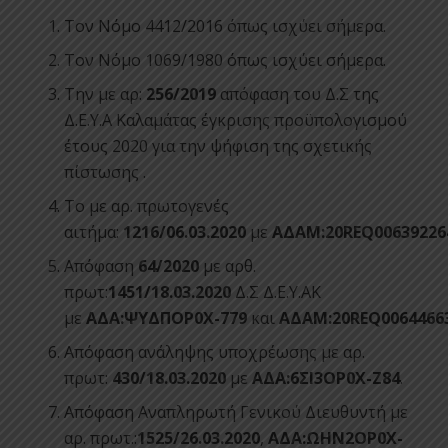
Τον Νόμο 4412/2016 όπως ισχύει σήμερα.
Τον Νόμο 1069/1980 όπως ισχύει σήμερα.
Την με αρ:
256/2019
απόφαση του Δ.Σ της
Δ.Ε.Υ.Α Καλαμάτας έγκρισης προϋπολογισμού
έτους 2020 για την ψήφιση της σχετικής
πίστωσης .
Το με αρ. πρωτογενές
αιτήμα:
1216/06.03.2020
με
ΑΔΑΜ:20REQ00639226
Απόφαση
64/2020
με αρθ.
πρωτ:
1451/18.03.2020
Δ.Σ Δ.Ε.Υ.ΑΚ
με
ΑΔΑ:ΨΥΔΠΟΡ0Χ-779
και
ΑΔΑΜ:20REQ0064466
Απόφαση ανάληψης υποχρέωσης με αρ.
πρωτ:
430/18.03.2020
με
ΑΔΑ:6ΣΙ3ΟΡ0Χ-Ζ84
.
Απόφαση Αναπληρωτή Γενικού Διευθυντή με
αρ. πρωτ.:
1525/26.03.2020
,
ΑΔΑ:ΩΗΝ2ΟΡ0Χ-