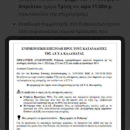
Απριλίου
ημέρα
Τρίτη
και
ώρα 11:30π.μ.
(πρωτόκολλο της επιχείρησης).
Δικαίωμα συμμετοχής στο διαγωνισμό έχουν
όλα τα φυσικά και νομικά πρόσωπα, που
ασκούν δραστηριότητα σχετική με το
αντικείμενο του πρόχειρου διαγωνισμού.
Η κατακύρωση θα γίνει σε όποιον προσφέρει
την οικονομικότερη προσφορά η οποία θα
πληροί τις τεχνικές προδιαγραφές.
Η κάθε προσφορά θα πρέπει να
συνοδεύεται από Υπεύθυνη δήλωση του Ν.
1599/1986 άρθρο 8.
Πληροφορίες σχετικά με τον διαγωνισμό: κ. Μιχάλη
Βασιλειάδη, τηλ. 27210-63130.