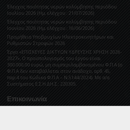
Έλεγχος ποιότητας νερών κολύμβησης περιόδου
Ιουλίου 2026 (Ημ. ελέγχου : 21/07/2026)
Έλεγχος ποιότητας νερών κολύμβησης περιόδου
Ιουνίου 2026 (Ημ. ελέγχου : 16/06/2026)
Προμήθεια Υποβρυχίων Ηλεκτροκινητήρων και
Ρυθμιστών Στροφών 2026
Έργο «ΕΠΙΣΚΕΥΕΣ ΔΙΚΤΥΩΝ ΥΔΡΕΥΣΗΣ ΧΡΗΣΗ 2026-
2027», Ο προϋπολογισμός του έργου είναι
300.000,00 ευρώ, μη συμπεριλαμβανομένου Φ.Π.Α (ο
Φ.Π.Α δεν καταβάλλεται στον ανάδοχο, αρθ. 45,
παρ.4 του Κώδικα Φ.Π.Α – Ν.5144/2024). Με α/α
Συστήματος Ε.Σ.Η.ΔΗ.Σ.: 220305.
Επικοινωνία
info@deyakalamatas.gr
27210 63700