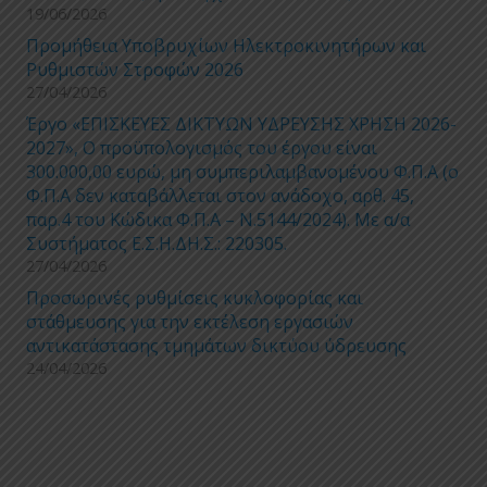
19/06/2026
Προμήθεια Υποβρυχίων Ηλεκτροκινητήρων και
Ρυθμιστών Στροφών 2026
27/04/2026
Έργο «ΕΠΙΣΚΕΥΕΣ ΔΙΚΤΥΩΝ ΥΔΡΕΥΣΗΣ ΧΡΗΣΗ 2026-
2027», Ο προϋπολογισμός του έργου είναι
300.000,00 ευρώ, μη συμπεριλαμβανομένου Φ.Π.Α (ο
Φ.Π.Α δεν καταβάλλεται στον ανάδοχο, αρθ. 45,
παρ.4 του Κώδικα Φ.Π.Α – Ν.5144/2024). Με α/α
Συστήματος Ε.Σ.Η.ΔΗ.Σ.: 220305.
27/04/2026
Προσωρινές ρυθμίσεις κυκλοφορίας και
στάθμευσης για την εκτέλεση εργασιών
αντικατάστασης τμημάτων δικτύου ύδρευσης
24/04/2026