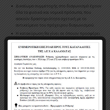
Δικαίωμα συμμετοχής στο διαγωνισμό έχουν
όλα τα φυσικά και νομικά πρόσωπα, που
ασκούν δραστηριότητα σχετική με το
αντικείμενο του πρόχειρου διαγωνισμού.
Η κατακύρωση θα γίνει σε όποιον προσφέρει
την οικονομικότερη προσφορά.
Η πιστοποίηση εκτέλεσης της προμήθειας θα
γίνει από την αρμόδια επιτροπή.
Η πληρωμή του αναδόχου θα γίνει σε δύο (2)
μήνες από την έκδοση του τιμολογίου.
Η κάθε προσφορά θα πρέπει να συνοδεύεται :
Υπεύθυνη δήλωση του Ν. 1599/1986 άρθρο 8.
Ασφαλιστική ενημερότητα.
Φορολογική ενημερότητα.