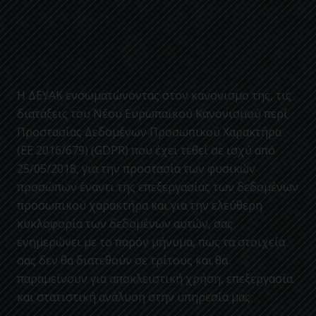
Η ΔΕΥΑΚ ενσωματώνοντας στον κανονισμο της, τις
διατάξεις του Νέου Ευρωπαϊκού Κανονισμού περί
Προστασίας Δεδομένων Προσωπικού Χαρακτήρα
(ΕΕ 2016/679) (GDPR) που έχει τεθεί σε ισχύ από
25/05/2018, για την προστασία των φυσικών
προσώπων έναντι της επεξεργασίας των δεδομένων
προσωπικού χαρακτήρα και για την ελεύθερη
κυκλοφορία των δεδομένων αυτών, σας
ενημερώνει με το παρόν μήνυμα, πως τα στοιχεία
σας δεν θα διατεθούν σε τρίτους και θα
παραμείνουν για αποκλειστική χρήση, επεξεργασία
και στατιστική ανάλυση στην υπηρεσία μας.