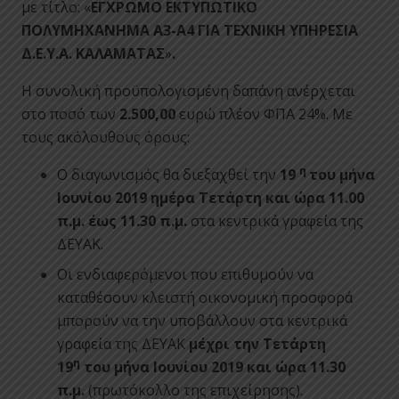
με τίτλο: «
ΕΓΧΡΩΜΟ ΕΚΤΥΠΩΤΙΚΟ
ΠΟΛΥΜΗΧΑΝΗΜΑ Α3-Α4 ΓΙΑ ΤΕΧΝΙΚΗ ΥΠΗΡΕΣΙΑ
Δ.Ε.Υ.Α. ΚΑΛΑΜΑΤΑΣ
»
.
Η συνολική προϋπολογισμένη δαπάνη ανέρχεται
στο ποσό των
2.500,00
ευρώ πλέον ΦΠΑ 24%. Με
τους ακόλουθους όρους:
η
Ο διαγωνισμός θα διεξαχθεί την
19
του μήνα
Ιουνίου 2019 ημέρα Τετάρτη και ώρα 11.00
π.μ. έως 11.30 π.μ.
στα κεντρικά γραφεία της
ΔΕΥΑΚ.
Οι ενδιαφερόμενοι που επιθυμούν να
καταθέσουν κλειστή οικονομική προσφορά
μπορούν να την υποβάλλουν στα κεντρικά
γραφεία της ΔΕΥΑΚ
μέχρι την Τετάρτη
η
19
του μήνα Ιουνίου 2019 και ώρα 11.30
π.μ.
(πρωτόκολλο της επιχείρησης).