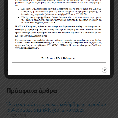
Πληροφορίες σχετικά με τον διαγωνισμό: κος
Βασιλειάδης Μιχάλης, τηλ. 27210-63130, 69940.
Ο ΓΕΝΙΚΟΣ ΔΙΕΥΘΥΝΤΗΣ
ΙΠΠΟΚΡΑΤΗΣ ΜΠΑΖΙΩΤΟΠΟΥΛΟΣ
Συνημμένα αρχεία:
meleti_12.pdf
upeuthini_dilosi_12.doc
Post Views:
3
Πρόσφατα άρθρα
Έλεγχος ποιότητας νερών κολύμβησης περιόδου
Ιουλίου 2026 (Ημ. ελέγχου : 21/07/2026)
24/07/2026