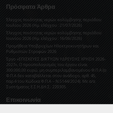
Πρόσφατα Άρθρα
Έλεγχος ποιότητας νερών κολύμβησης περιόδου
Ιουλίου 2026 (Ημ. ελέγχου : 21/07/2026)
Έλεγχος ποιότητας νερών κολύμβησης περιόδου
Ιουνίου 2026 (Ημ. ελέγχου : 16/06/2026)
Προμήθεια Υποβρυχίων Ηλεκτροκινητήρων και
Ρυθμιστών Στροφών 2026
Έργο «ΕΠΙΣΚΕΥΕΣ ΔΙΚΤΥΩΝ ΥΔΡΕΥΣΗΣ ΧΡΗΣΗ 2026-
2027», Ο προϋπολογισμός του έργου είναι
300.000,00 ευρώ, μη συμπεριλαμβανομένου Φ.Π.Α (ο
Φ.Π.Α δεν καταβάλλεται στον ανάδοχο, αρθ. 45,
παρ.4 του Κώδικα Φ.Π.Α – Ν.5144/2024). Με α/α
Συστήματος Ε.Σ.Η.ΔΗ.Σ.: 220305.
Επικοινωνία
info@deyakalamatas.gr