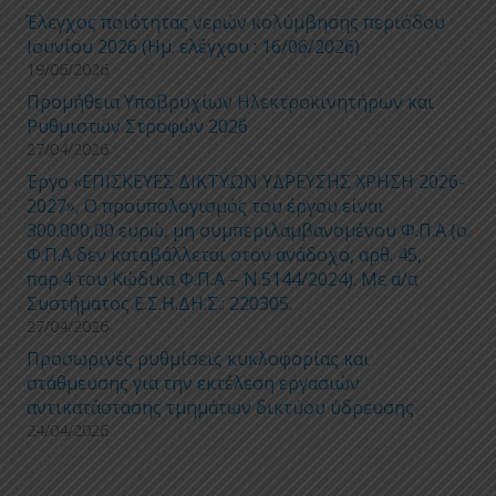
Έλεγχος ποιότητας νερών κολύμβησης περιόδου
Ιουνίου 2026 (Ημ. ελέγχου : 16/06/2026)
19/06/2026
Προμήθεια Υποβρυχίων Ηλεκτροκινητήρων και
Ρυθμιστών Στροφών 2026
27/04/2026
Έργο «ΕΠΙΣΚΕΥΕΣ ΔΙΚΤΥΩΝ ΥΔΡΕΥΣΗΣ ΧΡΗΣΗ 2026-
2027», Ο προϋπολογισμός του έργου είναι
300.000,00 ευρώ, μη συμπεριλαμβανομένου Φ.Π.Α (ο
Φ.Π.Α δεν καταβάλλεται στον ανάδοχο, αρθ. 45,
παρ.4 του Κώδικα Φ.Π.Α – Ν.5144/2024). Με α/α
Συστήματος Ε.Σ.Η.ΔΗ.Σ.: 220305.
27/04/2026
Προσωρινές ρυθμίσεις κυκλοφορίας και
στάθμευσης για την εκτέλεση εργασιών
αντικατάστασης τμημάτων δικτύου ύδρευσης
24/04/2026