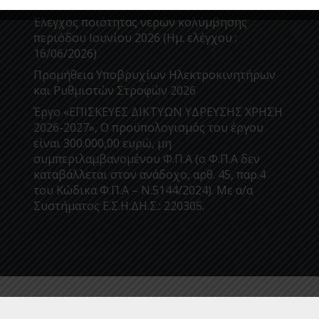
21/07/2026)
Έλεγχος ποιότητας νερών κολύμβησης
περιόδου Ιουνίου 2026 (Ημ. ελέγχου :
16/06/2026)
Προμήθεια Υποβρυχίων Ηλεκτροκινητήρων
και Ρυθμιστών Στροφών 2026
Έργο «ΕΠΙΣΚΕΥΕΣ ΔΙΚΤΥΩΝ ΥΔΡΕΥΣΗΣ ΧΡΗΣΗ
2026-2027», Ο προϋπολογισμός του έργου
είναι 300.000,00 ευρώ, μη
συμπεριλαμβανομένου Φ.Π.Α (ο Φ.Π.Α δεν
καταβάλλεται στον ανάδοχο, αρθ. 45, παρ.4
του Κώδικα Φ.Π.Α – Ν.5144/2024). Με α/α
Συστήματος Ε.Σ.Η.ΔΗ.Σ.: 220305.