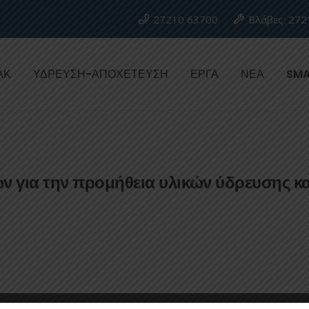
27210 63700
Βλάβες: 272
ΑΚ
ΥΔΡΕΥΣΗ-ΑΠΟΧΕΤΕΥΣΗ
ΕΡΓΑ
ΝΕΑ
SMA
για την προμήθεια υλικών ύδρευσης κα