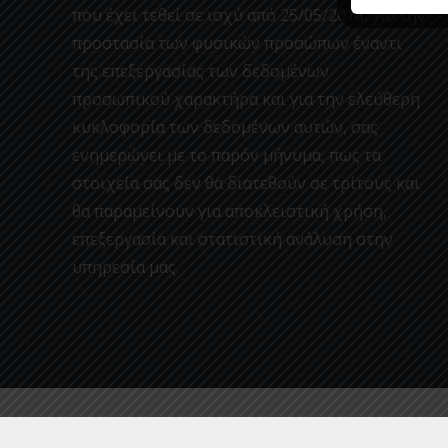
που έχει τεθεί σε ισχύ από 25/05/2018, για την
προστασία των φυσικών προσώπων έναντι
της επεξεργασίας των δεδομένων
προσωπικού χαρακτήρα και για την ελεύθερη
κυκλοφορία των δεδομένων αυτών, σας
ενημερώνει με το παρόν μήνυμα, πως τα
στοιχεία σας δεν θα διατεθούν σε τρίτους και
θα παραμείνουν για αποκλειστική χρήση,
επεξεργασία και στατιστική ανάλυση στην
υπηρεσία μας.
© 2020 by ΔΕΥΑΚ