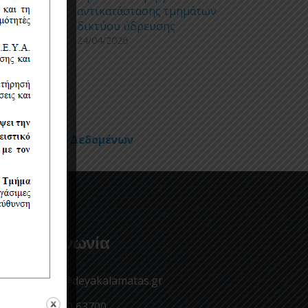
αντικατάστασης τμημάτων
δικτύου ύδρευσης
24/04/2026
Προσωπικών Δεδομένων
Επικοινωνία
info@deyakalamatas.gr
27210 63700