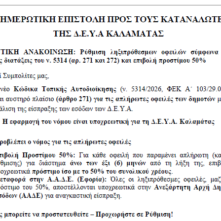
ΕΥΑ Καλαμάτας έγκρισης προϋπολογισμού έτους 2017 για τ
ΔΕΥΑ Καλαμάτας έγκρισης διεξαγωγής διαγωνισμού με τη δι
ν με ΑΔΑ: ΩΠ8ΙΟΡ0Χ-ΔΔ7 και ΑΔΑΜ: 17REQ002324549.
ΗΣ με ΑΔΑΜ: 17REQ002324549.