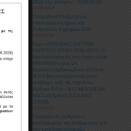
2026 (Ημ. ελέγχου : 16/06/2026)
19/06/2026
Προμήθεια Υποβρυχίων
ην
Ηλεκτροκινητήρων και
Ρυθμιστών Στροφών 2026
27/04/2026
αδικασία
Έργο «ΕΠΙΣΚΕΥΕΣ ΔΙΚΤΥΩΝ
ΥΔΡΕΥΣΗΣ ΧΡΗΣΗ 2026-2027», Ο
προϋπολογισμός του έργου είναι
300.000,00 ευρώ, μη
συμπεριλαμβανομένου Φ.Π.Α (ο
Φ.Π.Α δεν καταβάλλεται στον
ανάδοχο, αρθ. 45, παρ.4 του
Κώδικα Φ.Π.Α – Ν.5144/2024). Με
α/α Συστήματος Ε.Σ.Η.ΔΗ.Σ.:
220305.
27/04/2026
Προσωρινές ρυθμίσεις
κυκλοφορίας και στάθμευσης για
την εκτέλεση εργασιών