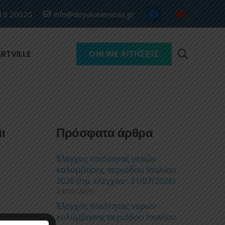
10 20020
info@deyakalamatas.gr
RTVILLE
ONLINE ΑΙΤΉΣΕΙΣ
ι
Πρόσφατα άρθρα
Έλεγχος ποιότητας νερών
κολύμβησης περιόδου Ιουλίου
2026 (Ημ. ελέγχου : 21/07/2026)
24/07/2026
Έλεγχος ποιότητας νερών
κολύμβησης περιόδου Ιουνίου