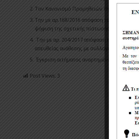
Τον Κανονισμό Προμηθειών της ΔΕΥΑΚ.
Την με αρ.168/2016 απόφαση του Δ.Σ της Δ
ψήφιση της σχετικής πίστωσης .
Την με αρ. 204/2017 απόφαση του Δ.Σ της 
απευθείας ανάθεσης με συλλογή προσφορώ
Έγκριση αιτήματος αναρτημένου στο ΚΗΜΔ
Post Views:
3