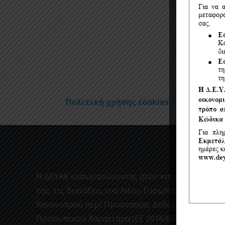
Πολιτική χρήσης cookies
Η ΔΕΥΑΚ ενσωματώνοντας στον κανονισμο
της, τις διατάξεις του Νέου Ευρωπαϊκού
Κανονισμού περί Προστασίας Δεδομένων
Προσωπικού Χαρακτήρα (ΕΕ 2016/679) (GDPR)