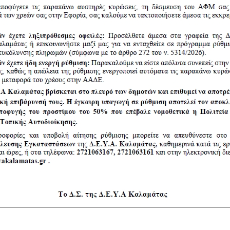
Όροι χρήσης
Πολιτική Προστασίας 
Πρόσφατα Άρθρα
Έλεγχος ποιότητας νερών κολύμβησης
περιόδου Ιουλίου 2026 (Ημ. ελέγχου :