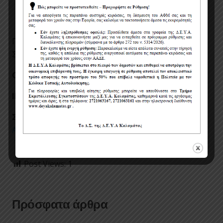
Φορολογική ενημερότητα.
Πληροφορίες σχετικά με τον διαγωνισμό: κ.
Στραβάκου Σταυρούλα, τηλ. 27210-63148.
Ο ΓΕΝΙΚΟΣ ΔΙΕΥΘΥΝΤΗΣ
ΙΠΠΟΚΡΑΤΗΣ ΜΠΑΖΙΩΤΟΠΟΥΛΟΣ
Συνημμένα αρχεία:
ΥΛΙΚΑ ΥΔΡΕΥΣΗΣ &
ΑΠΟΧΕΤΕΥΣΗΣ διαγωνισμος 3.08.2018
ΜΕΛΕΤΗ
ΤΙΜΟΛΟΓΙΟ ΠΡΟΣΦΟΡΑΣ
ΥΠΕΥΘΥΝΗ ΔΗΛΩΣΗ
Post Views:
1
Πρόσφατα άρθρα