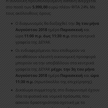
Η συνολική προϋπολογισμένη δαπάνη ανέρχεται
στο ποσό των
5.990,00
ευρώ πλέον ΦΠΑ 24%. Με
τους ακόλουθους όρους:
Ο διαγωνισμός θα διεξαχθεί την
3η του μήνα
Αυγούστου 2018
ημέρα
Παρασκευή
και
ώρα
11:00 π.μ. έως 11:30 π.μ.
στα κεντρικά
γραφεία της ΔΕΥΑΚ.
Οι ενδιαφερόμενοι που επιθυμούν να
καταθέσουν κλειστή οικονομική προσφορά
μπορούν να την υποβάλλουν στα κεντρικά
γραφεία της ΔΕΥΑΚ
μέχρι την 3η του μήνα
Αυγούστου 2018
ημέρα
Παρασκευή
και
ώρα
11:30 π.μ.
(πρωτόκολλο της επιχείρησης).
Δικαίωμα συμμετοχής στο διαγωνισμό έχουν
όλα τα φυσικά και νομικά πρόσωπα, που
ασκούν δραστηριότητα σχετική με το