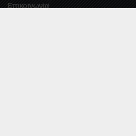
Επικοινωνία
info@deyakalamatas.gr
27210 63700
Σπάρτης 46, 24100, Καλαμάτα