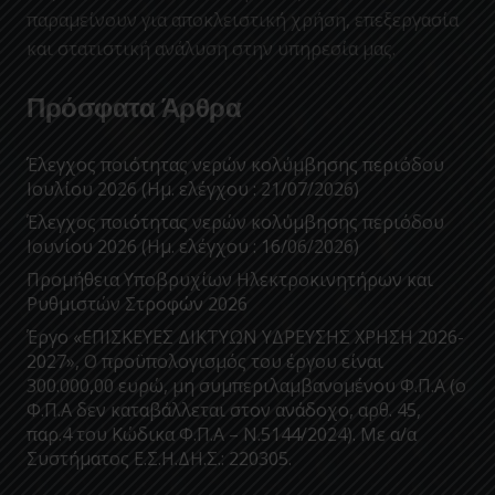
παραμείνουν για αποκλειστική χρήση, επεξεργασία
και στατιστική ανάλυση στην υπηρεσία μας.
Πρόσφατα Άρθρα
Έλεγχος ποιότητας νερών κολύμβησης περιόδου
Ιουλίου 2026 (Ημ. ελέγχου : 21/07/2026)
Έλεγχος ποιότητας νερών κολύμβησης περιόδου
Ιουνίου 2026 (Ημ. ελέγχου : 16/06/2026)
Προμήθεια Υποβρυχίων Ηλεκτροκινητήρων και
Ρυθμιστών Στροφών 2026
Έργο «ΕΠΙΣΚΕΥΕΣ ΔΙΚΤΥΩΝ ΥΔΡΕΥΣΗΣ ΧΡΗΣΗ 2026-
2027», Ο προϋπολογισμός του έργου είναι
300.000,00 ευρώ, μη συμπεριλαμβανομένου Φ.Π.Α (ο
Φ.Π.Α δεν καταβάλλεται στον ανάδοχο, αρθ. 45,
παρ.4 του Κώδικα Φ.Π.Α – Ν.5144/2024). Με α/α
Συστήματος Ε.Σ.Η.ΔΗ.Σ.: 220305.