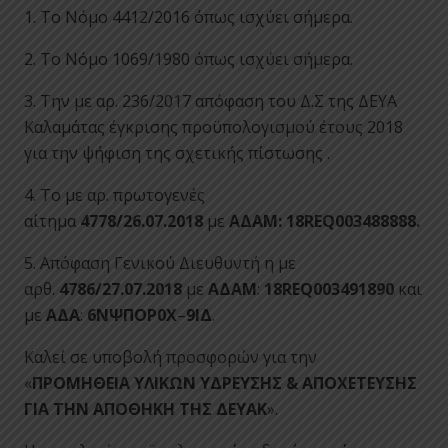
1. Το Νόμο 4412/2016 όπως ισχύει σήμερα.
2. Το Νόμο 1069/1980 όπως ισχύει σήμερα.
3. Την με αρ. 236/2017 απόφαση του Δ.Σ της ΔΕΥΑ
Καλαμάτας έγκρισης προϋπολογισμού έτους 2018
για την ψήφιση της σχετικής πίστωσης .
4. Το με αρ. πρωτογενές
αίτημα
4778/26.07.2018
με
ΑΔΑΜ: 18REQ003488888.
5. Απόφαση Γενικού Διευθυντή η με
αρθ.
4786/27.07.2018
με
ΑΔΑΜ
:
18REQ003491890
και
με
ΑΔΑ
:
6ΝΨΠΟΡ0Χ
–
9ΙΔ
.
Καλεί σε υποβολή προσφορών για την
«
ΠΡΟΜΗΘΕΙΑ ΥΛΙΚΩΝ ΥΔΡΕΥΣΗΣ & ΑΠΟΧΕΤΕΥΣΗΣ
ΓΙΑ ΤΗΝ ΑΠΟΘΗΚΗ ΤΗΣ ΔΕΥΑΚ
».