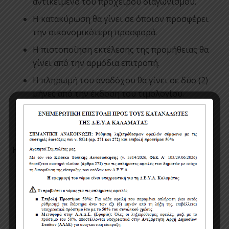
αντικείμενο του πρόχειρου διαγωνισμού.
Η κατακύρωση θα γίνει σε όποιον προσφέρει
την οικονομικότερη προσφορά.
Η πιστοποίηση εκτέλεσης της προμήθειας θα
γίνει από την αρμόδια επιτροπή.
Η πληρωμή του αναδόχου θα γίνει σε δύο (2)
μήνες από την έκδοση του τιμολογίου.
Η παράδοση των ύδρευσης & αποχέτευσης θα
γίνει στα συνεργεία της Δ.Ε.Υ.Α.Κ.
Η κάθε προσφορά θα πρέπει να συνοδεύεται :
Υπεύθυνη δήλωση του Ν. 1599/1986 άρθρο
8,
στην οποία θα αναγράφεται ότι όλα τα
υλικά θα είναι σύμφωνα με τις
προδιαγραφές της μελέτης
.
Ασφαλιστική ενημερότητα.