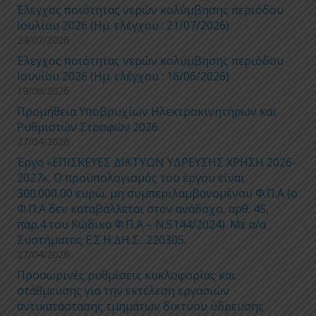
Έλεγχος ποιότητας νερών κολύμβησης περιόδου
Ιουλίου 2026 (Ημ. ελέγχου : 21/07/2026)
24/07/2026
Έλεγχος ποιότητας νερών κολύμβησης περιόδου
Ιουνίου 2026 (Ημ. ελέγχου : 16/06/2026)
19/06/2026
Προμήθεια Υποβρυχίων Ηλεκτροκινητήρων και
Ρυθμιστών Στροφών 2026
27/04/2026
Έργο «ΕΠΙΣΚΕΥΕΣ ΔΙΚΤΥΩΝ ΥΔΡΕΥΣΗΣ ΧΡΗΣΗ 2026-
2027», Ο προϋπολογισμός του έργου είναι
300.000,00 ευρώ, μη συμπεριλαμβανομένου Φ.Π.Α (ο
Φ.Π.Α δεν καταβάλλεται στον ανάδοχο, αρθ. 45,
παρ.4 του Κώδικα Φ.Π.Α – Ν.5144/2024). Με α/α
Συστήματος Ε.Σ.Η.ΔΗ.Σ.: 220305.
27/04/2026
Προσωρινές ρυθμίσεις κυκλοφορίας και
στάθμευσης για την εκτέλεση εργασιών
αντικατάστασης τμημάτων δικτύου ύδρευσης