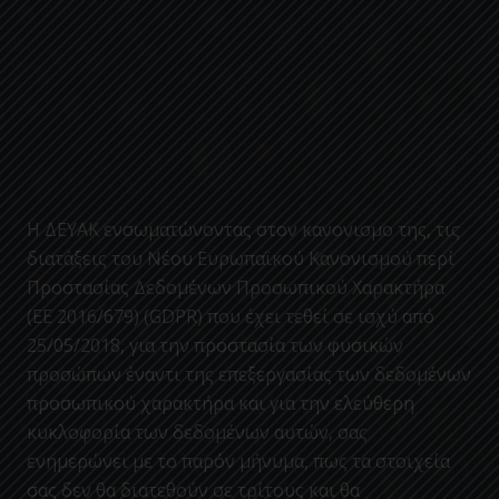
Η ΔΕΥΑΚ ενσωματώνοντας στον κανονισμο της, τις
διατάξεις του Νέου Ευρωπαϊκού Κανονισμού περί
Προστασίας Δεδομένων Προσωπικού Χαρακτήρα
(ΕΕ 2016/679) (GDPR) που έχει τεθεί σε ισχύ από
25/05/2018, για την προστασία των φυσικών
προσώπων έναντι της επεξεργασίας των δεδομένων
προσωπικού χαρακτήρα και για την ελεύθερη
κυκλοφορία των δεδομένων αυτών, σας
ενημερώνει με το παρόν μήνυμα, πως τα στοιχεία
σας δεν θα διατεθούν σε τρίτους και θα