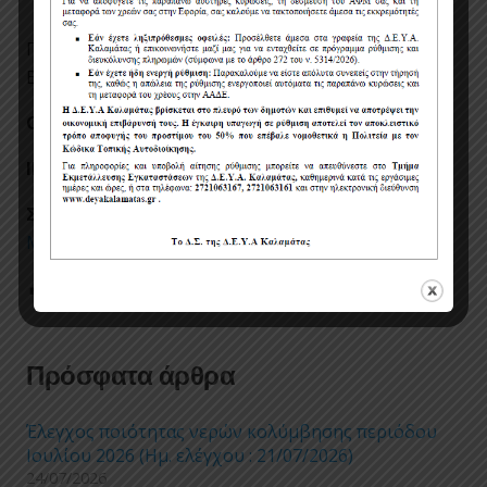
Πληροφορίες σχετικά με τον διαγωνισμό: κος
Βασιλειάδης Μιχάλης, τηλ. 27210-63130, 69940.
Ο ΓΕΝΙΚΟΣ ΔΙΕΥΘΥΝΤΗΣ
ΙΠΠΟΚΡΑΤΗΣ ΜΠΑΖΙΩΤΟΠΟΥΛΟΣ
Συνημμένα αρχεία:
ΠΡΟΫΠΟΛΟΓΙΣΜΟΣ
ΜΕΛΕΤΗΣ
ΥΠΕΥΘΥΝΗ ΔΗΛΩΣΗ
ΜΕΛΕΤΗ
Post Views:
2
Πρόσφατα άρθρα
Έλεγχος ποιότητας νερών κολύμβησης περιόδου
Ιουλίου 2026 (Ημ. ελέγχου : 21/07/2026)
24/07/2026