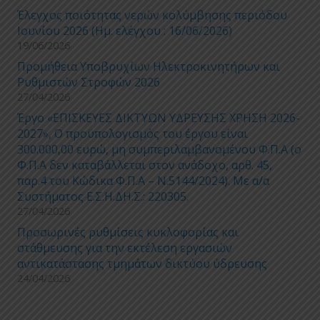
Έλεγχος ποιότητας νερών κολύμβησης περιόδου
Ιουνίου 2026 (Ημ. ελέγχου : 16/06/2026)
19/06/2026
Προμήθεια Υποβρυχίων Ηλεκτροκινητήρων και
Ρυθμιστών Στροφών 2026
27/04/2026
Έργο «ΕΠΙΣΚΕΥΕΣ ΔΙΚΤΥΩΝ ΥΔΡΕΥΣΗΣ ΧΡΗΣΗ 2026-
2027», Ο προϋπολογισμός του έργου είναι
300.000,00 ευρώ, μη συμπεριλαμβανομένου Φ.Π.Α (ο
Φ.Π.Α δεν καταβάλλεται στον ανάδοχο, αρθ. 45,
παρ.4 του Κώδικα Φ.Π.Α – Ν.5144/2024). Με α/α
Συστήματος Ε.Σ.Η.ΔΗ.Σ.: 220305.
27/04/2026
Προσωρινές ρυθμίσεις κυκλοφορίας και
στάθμευσης για την εκτέλεση εργασιών
αντικατάστασης τμημάτων δικτύου ύδρευσης
24/04/2026