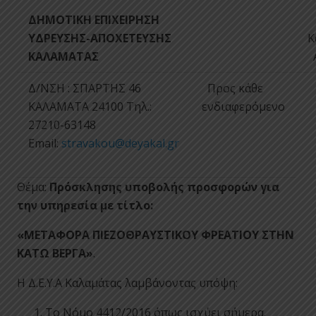
ΔΗΜΟΤΙΚΗ ΕΠΙΧΕΙΡΗΣΗ
ΥΔΡΕΥΣΗΣ-ΑΠΟΧΕΤΕΥΣΗΣ
Κ
ΚΑΛΑΜΑΤΑΣ
Α
Δ/ΝΣΗ : ΣΠΑΡΤΗΣ 46
Προς κάθε
ΚΑΛΑΜΑΤΑ 24100 Tηλ.:
ενδιαφερόμενο
27210-63148
Email:
stravakou@deyakal.gr
Θέμα:
Πρόσκλησης υποβολής προσφορών για
την υπηρεσία με τίτλο:
«ΜΕΤΑΦΟΡΑ ΠΙΕΖΟΘΡΑΥΣΤΙΚΟΥ ΦΡΕΑΤΙΟΥ ΣΤΗΝ
ΚΑΤΩ ΒΕΡΓΑ»
.
Η Δ.Ε.Υ.Α Καλαμάτας λαμβάνοντας υπόψη:
Το Νόμο 4412/2016 όπως ισχύει σήμερα.