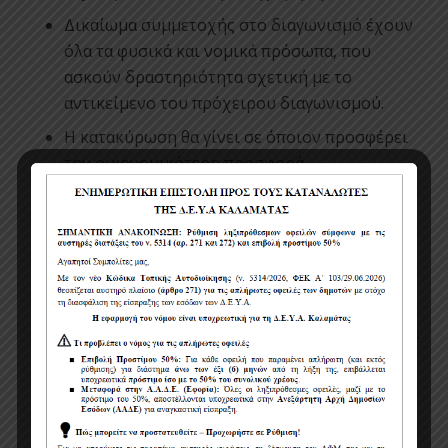
Δικαίωμα συμμετοχής στο διαγωνισμό έχουν
όλα τα φυσικά και νομικά πρόσωπα, που
ασκούν δραστηριότητα σχετική με το
αντικείμενο του πρόχειρου διαγωνισμού.
Η κατακύρωση θα γίνει σε όποιον προσφέρει
την οικονομικότερη προσφορά.
Η πιστοποίηση εκτέλεσης της υπηρεσίας θα
γίνει από την αρμόδια επιτροπή.
Η πληρωμή του αναδόχου θα γίνει σε δύο (2)
μήνες από την έκδοση του τιμολογίου.
Η κάθε προσφορά θα πρέπει να συνοδεύεται :
Υπεύθυνη δήλωση του Ν. 1599/1986 άρθρο 8.
Ασφαλιστική ενημερότητα.
Φορολογική ενημερότητα.