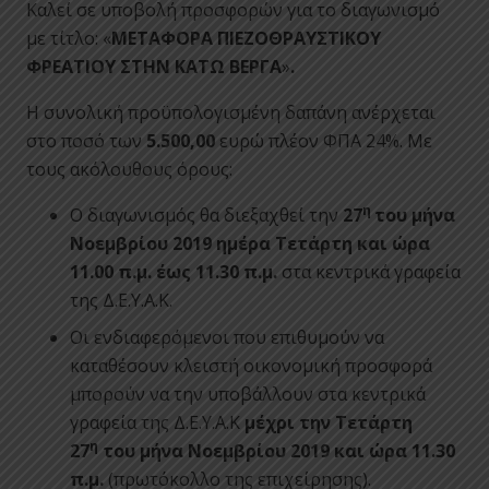
Καλεί σε υποβολή προσφορών για το διαγωνισμό
με τίτλο: «
ΜΕΤΑΦΟΡΑ ΠΙΕΖΟΘΡΑΥΣΤΙΚΟΥ
ΦΡΕΑΤΙΟΥ ΣΤΗΝ ΚΑΤΩ ΒΕΡΓΑ
»
.
Η συνολική προϋπολογισμένη δαπάνη ανέρχεται
στο ποσό των
5.500,00
ευρώ πλέον ΦΠΑ 24%. Με
τους ακόλουθους όρους:
η
Ο διαγωνισμός θα διεξαχθεί την
27
του μήνα
Νοεμβρίου 2019 ημέρα Τετάρτη και ώρα
11.00 π.μ. έως 11.30 π.μ.
στα κεντρικά γραφεία
της Δ.Ε.Υ.Α.Κ.
Οι ενδιαφερόμενοι που επιθυμούν να
καταθέσουν κλειστή οικονομική προσφορά
μπορούν να την υποβάλλουν στα κεντρικά
γραφεία της Δ.Ε.Υ.Α.Κ
μέχρι την Τετάρτη
η
27
του μήνα Νοεμβρίου 2019 και ώρα 11.30
π.μ.
(πρωτόκολλο της επιχείρησης).