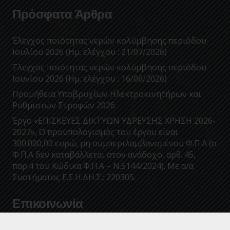
Πρόσφατα Άρθρα
Έλεγχος ποιότητας νερών κολύμβησης περιόδου
Ιουλίου 2026 (Ημ. ελέγχου : 21/07/2026)
Έλεγχος ποιότητας νερών κολύμβησης περιόδου
Ιουνίου 2026 (Ημ. ελέγχου : 16/06/2026)
Προμήθεια Υποβρυχίων Ηλεκτροκινητήρων και
Ρυθμιστών Στροφών 2026
Έργο «ΕΠΙΣΚΕΥΕΣ ΔΙΚΤΥΩΝ ΥΔΡΕΥΣΗΣ ΧΡΗΣΗ 2026-
2027», Ο προϋπολογισμός του έργου είναι
300.000,00 ευρώ, μη συμπεριλαμβανομένου Φ.Π.Α (ο
Φ.Π.Α δεν καταβάλλεται στον ανάδοχο, αρθ. 45,
παρ.4 του Κώδικα Φ.Π.Α – Ν.5144/2024). Με α/α
Συστήματος Ε.Σ.Η.ΔΗ.Σ.: 220305.
Επικοινωνία
info@deyakalamatas.gr