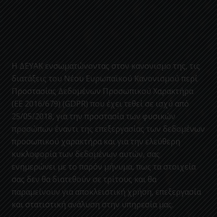
Η ΔΕΥΑΚ ενσωματώνοντας στον κανονισμο της, τις
διατάξεις του Νέου Ευρωπαϊκού Κανονισμού περί
Προστασίας Δεδομένων Προσωπικού Χαρακτήρα
(ΕΕ 2016/679) (GDPR) που έχει τεθεί σε ισχύ από
25/05/2018, για την προστασία των φυσικών
προσώπων έναντι της επεξεργασίας των δεδομένων
προσωπικού χαρακτήρα και για την ελεύθερη
κυκλοφορία των δεδομένων αυτών, σας
ενημερώνει με το παρόν μήνυμα, πως τα στοιχεία
σας δεν θα διατεθούν σε τρίτους και θα
παραμείνουν για αποκλειστική χρήση, επεξεργασία
και στατιστική ανάλυση στην υπηρεσία μας.