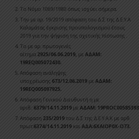
Το Νόμο 1069/1980 όπως ισχύει σήμερα.
Την με αρ. 19/2019 απόφαση του Δ.Σ της Δ.Ε.Υ.Α
Καλαμάτας έγκρισης προϋπολογισμού έτους
2019 για την ψήφιση της σχετικής πίστωσης .
Το με αρ. πρωτογενές
αίτημα
2925/06.06.2019,
με
ΑΔΑΜ:
19REQ005072430.
Απόφαση ανάληψης
υποχρέωσης
673/12.06.2019
με
ΑΔΑΜ:
19REQ005097925.
Απόφαση Γενικού Διευθυντή η με
αριθ.:
6379/14.11.2019
με
ΑΔΑΜ:
19PROC00585393
Απόφαση
235/2019
του Δ.Σ της Δ.Ε.Υ.Α.Κ με αρθ.
πρωτ:
6374/14.11.2019
και
ΑΔΑ:6ΧΑΙΟΡ0Χ-Ο73.