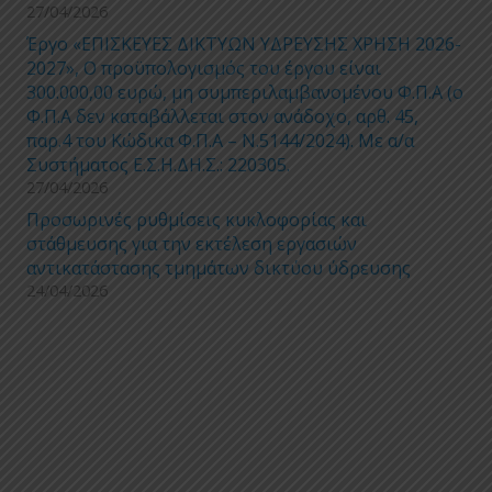
27/04/2026
Έργο «ΕΠΙΣΚΕΥΕΣ ΔΙΚΤΥΩΝ ΥΔΡΕΥΣΗΣ ΧΡΗΣΗ 2026-
2027», Ο προϋπολογισμός του έργου είναι
300.000,00 ευρώ, μη συμπεριλαμβανομένου Φ.Π.Α (ο
Φ.Π.Α δεν καταβάλλεται στον ανάδοχο, αρθ. 45,
παρ.4 του Κώδικα Φ.Π.Α – Ν.5144/2024). Με α/α
Συστήματος Ε.Σ.Η.ΔΗ.Σ.: 220305.
27/04/2026
Προσωρινές ρυθμίσεις κυκλοφορίας και
στάθμευσης για την εκτέλεση εργασιών
αντικατάστασης τμημάτων δικτύου ύδρευσης
24/04/2026