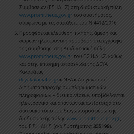
Συμβάσεων (ΕΣΗΔΗΣ) στη διαδικτυακή πύλη
www.promitheus.gov.gr
του συστήματος,
σύμφωνα με τις διατάξεις του Ν.4412/2016.
Προσφέρεται ελεύθερη, πλήρης, άμεση και
δωρεάν ηλεκτρονική πρόσβαση στα έγγραφα
της σύμβασης, στη Διαδικτυακή πύλη
www.promitheus.gov.gr
του Ε.Σ.Η.ΔΗ.Σ. καθώς
και στην επίσημη ιστοσελίδα της ΔΕΥΑ
Καλαμάτας,
deyakalamatas.gr
►ΝΕΑ►Διαγωνισμοί.
Αιτήματα παροχής συμπληρωματικών
πληροφοριών – διευκρινίσεων υποβάλλονται
ηλεκτρονικά και απαντώνται αντίστοιχα στο
δικτυακό τόπο του διαγωνισμού μέσω της
διαδικτυακής πύλης
www.promitheus.gov.gr
,
του Ε.Σ.Η.ΔΗ.Σ. (α/α Συστήματος:
355198
).