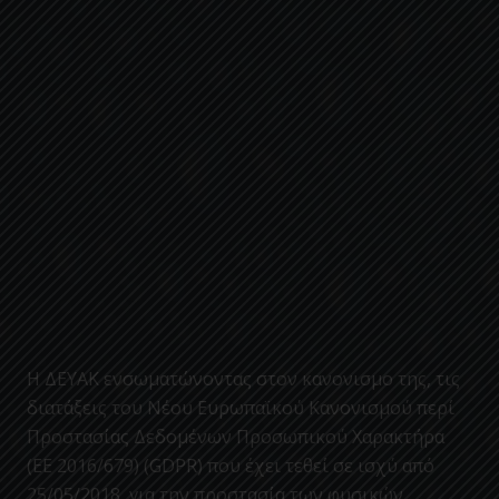
Η ΔΕΥΑΚ ενσωματώνοντας στον κανονισμο της, τις
διατάξεις του Νέου Ευρωπαϊκού Κανονισμού περί
Προστασίας Δεδομένων Προσωπικού Χαρακτήρα
(ΕΕ 2016/679) (GDPR) που έχει τεθεί σε ισχύ από
25/05/2018, για την προστασία των φυσικών