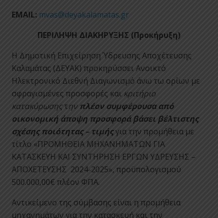
EMAIL
:
mvas@deyakalamatas.gr
ΠΕΡΙΛΗΨΗ ΔΙΑΚΗΡΥΞΗΣ (Προκήρυξη)
Η Δημοτική Επιχείρηση Ύδρευσης Αποχέτευσης
Καλαμάτας (ΔΕΥΑΚ) προκηρύσσει Ανοικτό
Ηλεκτρονικό Διεθνή Διαγωνισμό άνω τω ορίων με
σφραγισμένες προσφορές και
κριτήριο
κατακύρωσης
τ
ην
πλέον συμφέρουσα από
οικονομική άποψη προσφορά βάσει βέλτιστης
σχέσης ποιότητας – τιμής
για την προμήθεια με
τίτλο «ΠΡΟΜΗΘΕΙΑ ΜΗΧΑΝΗΜΑΤΩΝ ΓΙΑ
ΚΑΤΑΣΚΕΥΗ ΚΑΙ ΣΥΝΤΗΡΗΣΗ EΡΓΩΝ ΥΔΡΕΥΣΗΣ –
ΑΠΟΧΕΤΕΥΣΗΣ 2024-2025», προϋπολογισμού
500.000,00€ πλέον ΦΠΑ.
Αντικείμενο της σύμβασης είναι η προμήθεια
μηχανημάτων για την κατασκευή και την