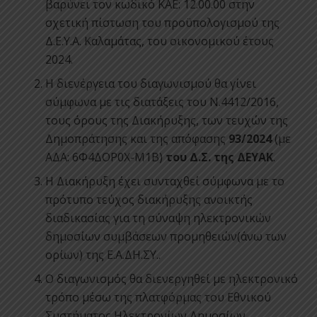
βαρύνει τον κωδικό ΚΑΕ: 12.00.00 στην
σχετική πίστωση του προϋπολογισμού της
Δ.Ε.Υ.Α. Καλαμάτας, του οικονομικού έτους
2024.
Η διενέργεια του διαγωνισμού θα γίνει
σύμφωνα με τις διατάξεις του Ν.4412/2016,
τους όρους της Διακήρυξης, των τευχών της
Δημοπράτησης και της απόφασης
93/2024
(με
ΑΔΑ: 6Φ4ΔΟΡ0Χ-Μ1Β)
του Δ.Σ. της ΔΕΥΑΚ
.
Η Διακήρυξη έχει συνταχθεί σύμφωνα με το
πρότυπο τεύχος διακήρυξης ανοικτής
διαδικασίας για τη σύναψη ηλεκτρονικών
δημοσίων συμβάσεων προμηθειών(άνω των
ορίων) της Ε.Α.ΔΗ.ΣΥ..
Ο διαγωνισμός θα διενεργηθεί με ηλεκτρονικό
τρόπο μέσω της πλατφόρμας του Εθνικού
Συστήματος Ηλεκτρονίων Δημοσίων