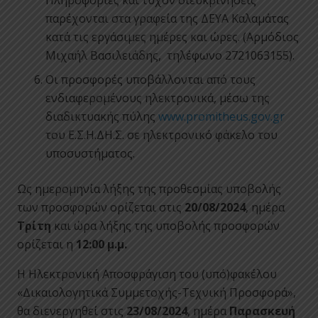
Πληροφορίες και τυχόν διευκρινήσεις
παρέχονται στα γραφεία της ΔΕΥΑ Καλαμάτας
κατά τις εργάσιμες ημέρες και ώρες. (Αρμόδιος
Μιχαήλ Βασιλειάδης, τηλέφωνο 2721063155).
Οι προσφορές υποβάλλονται από τους
ενδιαφερομένους ηλεκτρονικά, μέσω της
διαδικτυακής πύλης
www.promitheus.gov.gr
του Ε.Σ.Η.ΔΗ.Σ. σε ηλεκτρονικό φάκελο του
υποσυστήματος.
Ως ημερομηνία λήξης της προθεσμίας υποβολής
των προσφορών ορίζεται στις
20/08/2024
, ημέρα
Τρίτη
και ώρα λήξης της υποβολής προσφορών
ορίζεται η
12:00 μ.μ.
Η Ηλεκτρονική Αποσφράγιση του (υπό)φακέλου
«Δικαιολογητικά Συμμετοχής-Τεχνική Προσφορά»,
θα διενεργηθεί στις
23/08/2024
, ημέρα
Παρασκευή