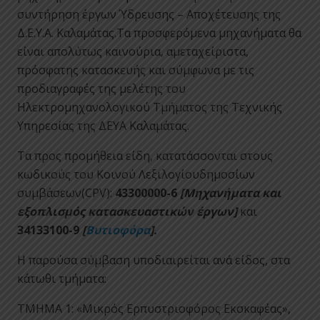
συντήρηση έργων Ύδρευσης – Αποχέτευσης της
Δ.Ε.Υ.Α. Καλαμάτας.Τα προσφερόμενα μηχανήματα θα
είναι απολύτως καινούρια, αμεταχείριστα,
πρόσφατης κατασκευής και σύμφωνα με τις
προδιαγραφές της μελέτης του
Ηλεκτρομηχανολογικού Τμήματος της Τεχνικής
Υπηρεσίας της ΔΕΥΑ Καλαμάτας.
Τα προς προμήθεια είδη, κατατάσσονται στους
κωδικούς του Κοινού Λεξιλογίουδημοσίων
συμβάσεων(CPV):
43300000-6
[Μηχανήματα και
εξοπλισμός κατασκευαστικών έργων]
και
34133100-9
[
Βυτιοφόρα
].
Η παρούσα σύμβαση υποδιαιρείται ανά είδος, στα
κάτωθι τμήματα:
ΤΜΗΜΑ 1: «Μικρός Ερπυστριοφόρος Εκσκαφέας»,