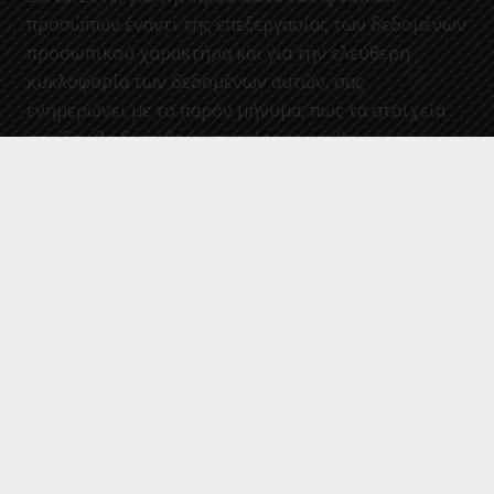
προσώπων έναντι της επεξεργασίας των δεδομένων
προσωπικού χαρακτήρα και για την ελεύθερη
κυκλοφορία των δεδομένων αυτών, σας
ενημερώνει με το παρόν μήνυμα, πως τα στοιχεία
σας δεν θα διατεθούν σε τρίτους και θα
παραμείνουν για αποκλειστική χρήση, επεξεργασία
και στατιστική ανάλυση στην υπηρεσία μας.
Πρόσφατα Άρθρα
Έλεγχος ποιότητας νερών κολύμβησης περιόδου
Ιουλίου 2026 (Ημ. ελέγχου : 21/07/2026)
Έλεγχος ποιότητας νερών κολύμβησης περιόδου
Ιουνίου 2026 (Ημ. ελέγχου : 16/06/2026)
Προμήθεια Υποβρυχίων Ηλεκτροκινητήρων και
Ρυθμιστών Στροφών 2026
Έργο «ΕΠΙΣΚΕΥΕΣ ΔΙΚΤΥΩΝ ΥΔΡΕΥΣΗΣ ΧΡΗΣΗ 2026-