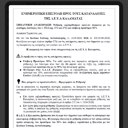
και ώρα
10:00 π.μ.
από την Επιτροπή Διαγωνισμού,
και η Ηλεκτρονική Αποσφράγιση του (υπό)φακέλου
«Οικονομική Προσφορά», κατά την ημερομηνία και
ώρα που θα ορίσει ο αναθέτων φορέας (ΔΕΥΑΚ).
Έως την ημέρα και ώρα Αποσφράγισης των
προσφορώνπροσκομίζονται με ευθύνη του
οικονομικού φορέα,
στον αναθέτοντα φορέα
,
σε
έντυπη μορφή
και σε κλειστό φάκελο, στον
οποίο αναγράφεται ο αποστολέας και ως
παραλήπτης η Επιτροπή Διαγωνισμού του
παρόντος διαγωνισμού, τα στοιχεία της
ηλεκτρονικής προσφοράς του, τα οποία
απαιτείται να προσκομισθούν σε πρωτότυπη
μορφή, σύμφωνα με το άρθρο 2.4.2.5 της
διακήρυξης.
Η διάρκεια της σύμβασης ορίζεται σε
έξι (6)