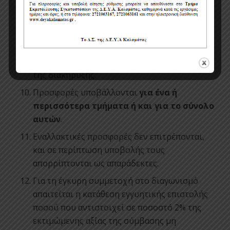
μήνες
από την ημερομηνία υπογραφής της.
Ο χρόνος ισχύος των προσφορών ορίζεται σε
εννέα (9)
μήνες από την επόμενη της
καταληκτικής ημερομηνίας υποβολής
προσφορών σύμφωνα με την παράγραφο 2.4.5
της διακήρυξης.
Προσφορές υποβάλλονται
για ένα ή
περισσότερα τμήματα ή και για το σύνολο
αυτών
.
Εναλλακτικές προσφορές δεν επιτρέπονται,
και σε περίπτωση υποβολής τους
απορρίπτονται ως απαράδεκτες.
Για τη έγκυρη συμμετοχή στο διαγωνισμό
απαιτείται η κατάθεση εγγυητικής επιστολής
ποσού που αντιστοιχεί σε ποσοστό 2% της
εκτιμώμενης αξίας της σύμβασης μη