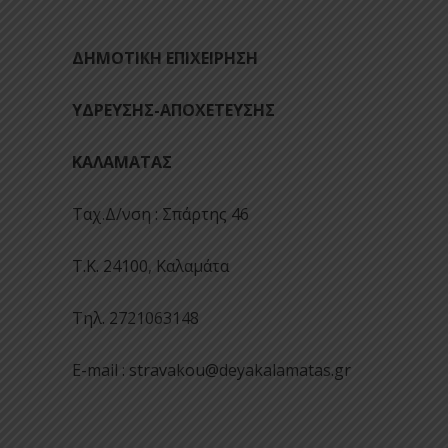
ΔΗΜΟΤΙΚΗ ΕΠΙΧΕΙΡΗΣΗ
ΥΔΡΕΥΣΗΣ-ΑΠΟΧΕΤΕΥΣΗΣ Αρθ
ΚΑΛΑΜΑΤΑΣ
Ταχ.Δ/νση : Σπάρτης 46
Τ.Κ. 24100, Καλαμάτα
Τηλ. 2721063148
E-mail : stravakou@deyakalamatas.gr