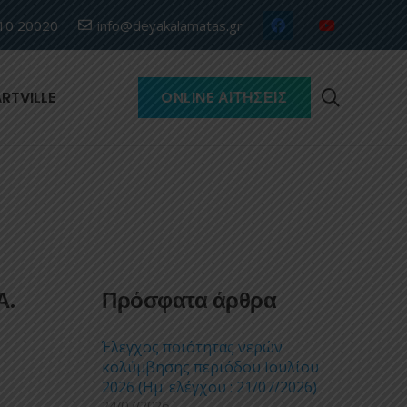
10 20020
info@deyakalamatas.gr
RTVILLE
ONLINE ΑΙΤΉΣΕΙΣ
Α.
Πρόσφατα άρθρα
Έλεγχος ποιότητας νερών
κολύμβησης περιόδου Ιουλίου
2026 (Ημ. ελέγχου : 21/07/2026)
24/07/2026