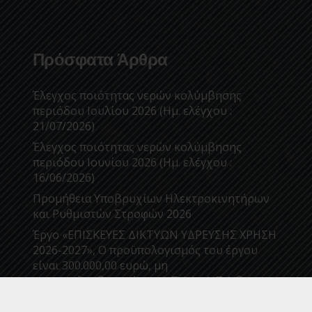
Πρόσφατα Άρθρα
Έλεγχος ποιότητας νερών κολύμβησης
περιόδου Ιουλίου 2026 (Ημ. ελέγχου :
21/07/2026)
Έλεγχος ποιότητας νερών κολύμβησης
περιόδου Ιουνίου 2026 (Ημ. ελέγχου :
16/06/2026)
Προμήθεια Υποβρυχίων Ηλεκτροκινητήρων
και Ρυθμιστών Στροφών 2026
Έργο «ΕΠΙΣΚΕΥΕΣ ΔΙΚΤΥΩΝ ΥΔΡΕΥΣΗΣ ΧΡΗΣΗ
2026-2027», Ο προϋπολογισμός του έργου
είναι 300.000,00 ευρώ, μη
συμπεριλαμβανομένου Φ.Π.Α (ο Φ.Π.Α δεν
καταβάλλεται στον ανάδοχο, αρθ. 45, παρ.4
του Κώδικα Φ.Π.Α – Ν.5144/2024). Με α/α