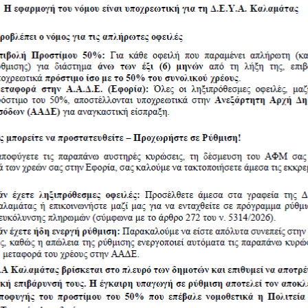
ορείς, φυσικά ή νομικά πρόσωπα με δραστηριότητα σχετικ
τίστοιχα επιμελητήρια.
ς.
ΗΣ ΠΡΟΣΦΟΡΑΣ
είναι υποχρεωτική για τη συμμετοχή 
γωνισμού, οι ενδιαφερόμενοι μπορούν να επικοινωνούν κα
, αρμόδιος υπάλληλος
κ. Στραβάκου.
Ο ΠΡΟΕΔΡΟΣ Δ.Σ.
.Ε.Υ.Α ΚΑΛΑΜΑΤΑΣ