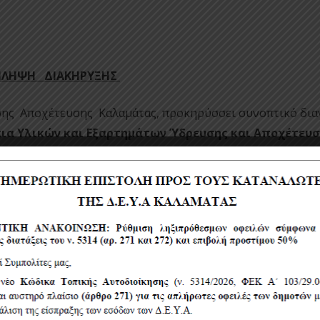
ΙΛΗΨΗ ΔΙΑΚΗΡΥΞΗΣ
σης Αποχέτευσης Καλαμάτας, προκηρύσσει συνοπτικό δι
ια Υλικών και Εξαρτημάτων Ύδρευσης και Αποχέτευσ
9
, συνολικού προϋπολογισμού
59.988,75 ευρώ
πλέον Φ.Π.Α
ης διακήρυξης των εγγράφων σύμβασης και τευχών στην
gr
) ή να τα παραλάβουν από τα γραφεία της Δ.Ε.Υ.Α.K,
 ανέρχεται στο ποσό των 5,00 € , το αργότερο μία (1) ερ
 διαγωνισμού.
α
Δευτέρα
ενώπιον της Επιτροπής Διαγωνισμού στο κτίριο
α υποβολής των προσφορών την 10:00π.μ.