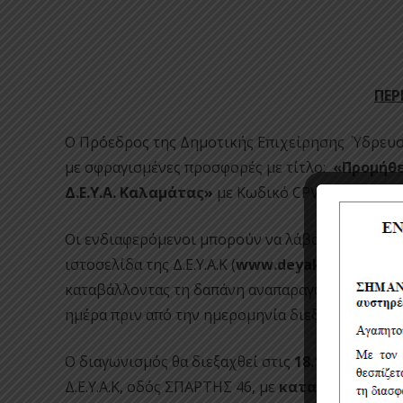
ΠΕΡ
Ο Πρόεδρος της Δημοτικής Επιχείρησης Ύδρευ
με σφραγισμένες προσφορές με τίτλο:
«
Προμήθε
Δ.Ε.Υ.Α. Καλαμάτας
»
με Κωδικό CPV:
43328100-
Οι ενδιαφερόμενοι μπορούν να λάβουν γνώση τ
ιστοσελίδα της Δ.Ε.Υ.Α.Κ (
www.deya
kalamatas
.
καταβάλλοντας τη δαπάνη αναπαραγωγής τους, που
ημέρα πριν από την ημερομηνία διεξαγωγής του
Ο διαγωνισμός θα διεξαχθεί στις
18.1.2021
ημέρ
Δ.Ε.Υ.Α.K, οδός ΣΠΑΡΤΗΣ 46, με
καταληκτική ώρ