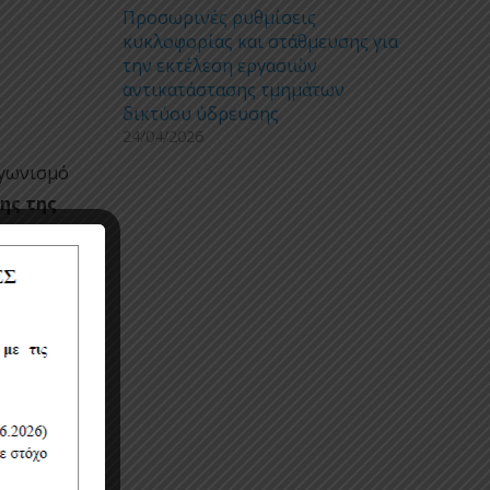
Προσωρινές ρυθμίσεις
κυκλοφορίας και στάθμευσης για
την εκτέλεση εργασιών
αντικατάστασης τμημάτων
δικτύου ύδρευσης
24/04/2026
αγωνισμό
ης της
.24%.
γάσιμη
 της