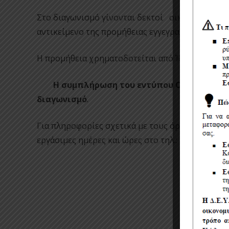
Στο διαγωνισμό γίνονται δεκτοί οικονομικοί φ
αντικείμενο της προμήθειας εγγεγραμμένοι σε αν
Η προμήθεια χρηματοδοτείται από Ίδιους Πόρου
Η συμπλήρωση
του εντύπου
ΟΙΚΟΝΟΜΙΚ
διαγωνισμό
.
Για πληροφορίες σχετικά με τους όρους του δια
εργάσιμες ημέρες και ώρες στο τηλ.:
2721063148
Δ