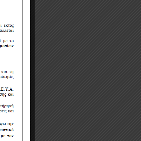
ή με το
στο
τά τις