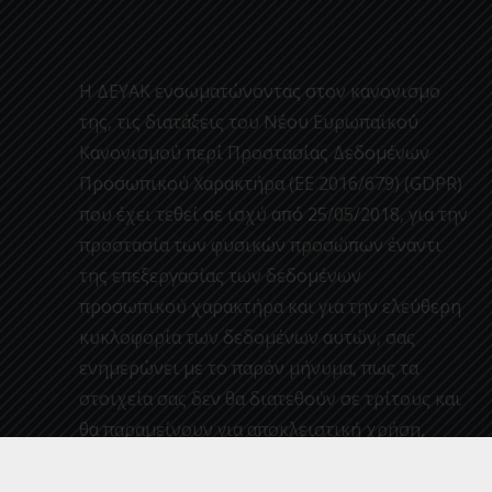
Η ΔΕΥΑΚ ενσωματώνοντας στον κανονισμο
της, τις διατάξεις του Νέου Ευρωπαϊκού
Κανονισμού περί Προστασίας Δεδομένων
Προσωπικού Χαρακτήρα (ΕΕ 2016/679) (GDPR)
που έχει τεθεί σε ισχύ από 25/05/2018, για την
προστασία των φυσικών προσώπων έναντι
της επεξεργασίας των δεδομένων
προσωπικού χαρακτήρα και για την ελεύθερη
κυκλοφορία των δεδομένων αυτών, σας
ενημερώνει με το παρόν μήνυμα, πως τα
στοιχεία σας δεν θα διατεθούν σε τρίτους και
θα παραμείνουν για αποκλειστική χρήση,
επεξεργασία και στατιστική ανάλυση στην
υπηρεσία μας.