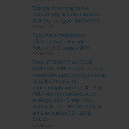
Έλεγχος ποιότητας νερών
κολύμβησης περιόδου Ιουνίου
2026 (Ημ. ελέγχου : 16/06/2026)
19/06/2026
Προμήθεια Υποβρυχίων
Ηλεκτροκινητήρων και
Ρυθμιστών Στροφών 2026
27/04/2026
Έργο «ΕΠΙΣΚΕΥΕΣ ΔΙΚΤΥΩΝ
ΥΔΡΕΥΣΗΣ ΧΡΗΣΗ 2026-2027», Ο
προϋπολογισμός του έργου είναι
300.000,00 ευρώ, μη
συμπεριλαμβανομένου Φ.Π.Α (ο
Φ.Π.Α δεν καταβάλλεται στον
ανάδοχο, αρθ. 45, παρ.4 του
Κώδικα Φ.Π.Α – Ν.5144/2024). Με
α/α Συστήματος Ε.Σ.Η.ΔΗ.Σ.:
220305.
27/04/2026