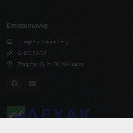
Επικοινωνία
info@deyakalamatas.gr
27210 63700
Σπάρτης 46, 24100, Καλαμάτα