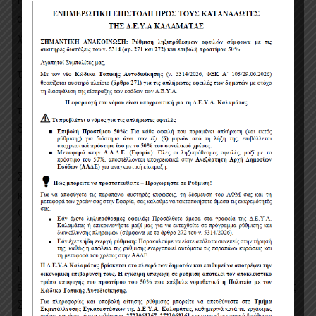
Εργασιών ίσο ή μεγαλύτερο από την εκτιμώμενη
αξία της προ ΦΠΑ. Η οικονομική και
χρηματοοικονομική επάρκεια του διαγωνιζόμενου
αποδεικνύεται από το ύψος του κύκλου εργασιών
των τριών (3) τελευταίων οικονομικών χρήσεων
(μέσος ετήσιος κύκλος εργασιών τελευταίας
τριετίας) σε συνάρτηση προς την ημερομηνία
δημιουργίας του οικονομικού φορέα ή την έναρξη
των δραστηριοτήτων του.
Στον κύκλο εργασιών συμπεριλαμβάνεται και ο
κύκλος εργασιών από συμμετοχή σε κοινοπραξία.
Ως τελευταία χρήση λογίζεται η πιο πρόσφατη
χρήση της οποίας έχουν εγκριθεί από τα αρμόδια
όργανα του διαγωνιζόμενου οικονομικού φορέα ο
ισολογισμός και οι οικονομικές καταστάσεις και
έχει υποβληθεί η δήλωση φορολογίας εισοδήματος.
Σε περίπτωση ένωσης η οικονομική και