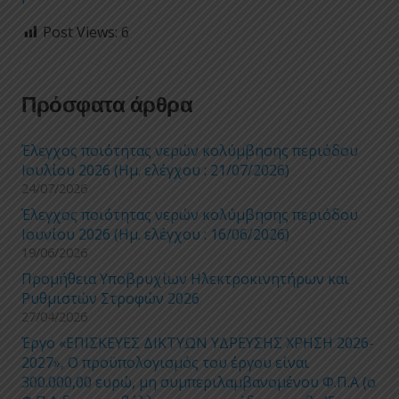
Post Views:
6
Πρόσφατα άρθρα
Έλεγχος ποιότητας νερών κολύμβησης περιόδου
Ιουλίου 2026 (Ημ. ελέγχου : 21/07/2026)
24/07/2026
Έλεγχος ποιότητας νερών κολύμβησης περιόδου
Ιουνίου 2026 (Ημ. ελέγχου : 16/06/2026)
19/06/2026
Προμήθεια Υποβρυχίων Ηλεκτροκινητήρων και
Ρυθμιστών Στροφών 2026
27/04/2026
Έργο «ΕΠΙΣΚΕΥΕΣ ΔΙΚΤΥΩΝ ΥΔΡΕΥΣΗΣ ΧΡΗΣΗ 2026-
2027», Ο προϋπολογισμός του έργου είναι
300.000,00 ευρώ, μη συμπεριλαμβανομένου Φ.Π.Α (ο