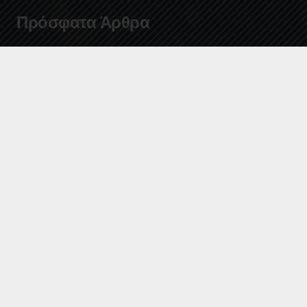
Πρόσφατα Άρθρα
Έλεγχος ποιότητας νερών κολύμβησης περιόδου
Ιουλίου 2026 (Ημ. ελέγχου : 21/07/2026)
Έλεγχος ποιότητας νερών κολύμβησης περιόδου
Ιουνίου 2026 (Ημ. ελέγχου : 16/06/2026)
Προμήθεια Υποβρυχίων Ηλεκτροκινητήρων και
Ρυθμιστών Στροφών 2026
Έργο «ΕΠΙΣΚΕΥΕΣ ΔΙΚΤΥΩΝ ΥΔΡΕΥΣΗΣ ΧΡΗΣΗ 2026-
2027», Ο προϋπολογισμός του έργου είναι
300.000,00 ευρώ, μη συμπεριλαμβανομένου Φ.Π.Α (ο
Φ.Π.Α δεν καταβάλλεται στον ανάδοχο, αρθ. 45,
παρ.4 του Κώδικα Φ.Π.Α – Ν.5144/2024). Με α/α
Συστήματος Ε.Σ.Η.ΔΗ.Σ.: 220305.
Επικοινωνία
info@deyakalamatas.gr