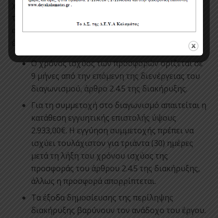
χρηματοοικονομική επάρκεια που απαιτείται κατά
τα ανωτέρω, μπορεί να προκύπτει είτε αθροιστικά
από µέλη της σύμπραξης ή κοινοπραξίας είτε από
ένα µόνο µέλος αυτής.
Ο χρόνος ισχύος των προσφορών ορίζεται σε
9 μήνες από την επόμενη της διενέργειας του
διαγωνισμού, άρθρο 2.4.5 της διακήρυξης.
Για τη συμμετοχή στο διαγωνισμό απαιτείται η
κατάθεση εγγυητικής επιστολής ύψους
2.933,00€. Η εγγύηση συμμετοχής πρέπει να
ισχύει τουλάχιστον για τριάντα (30) ημέρες
μετά τη λήξη του χρόνου ισχύος της
προσφοράς του άρθρου 2.4.5 της διακήρυξης,
άλλως η προσφορά απορρίπτεται.
Τα έξοδα δημοσίευσης της περίληψης
διακήρυξης βαρύνουν τον ανάδοχο του έργου.