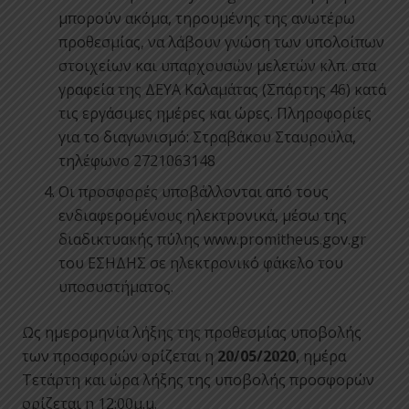
μπορούν ακόμα, τηρουμένης της ανωτέρω
προθεσμίας, να λάβουν γνώση των υπολοίπων
στοιχείων και υπαρχουσών μελετών κλπ. στα
γραφεία της ΔΕΥΑ Καλαμάτας (Σπάρτης 46) κατά
τις εργάσιμες ημέρες και ώρες. Πληροφορίες
για το διαγωνισμό: Στραβάκου Σταυρούλα,
τηλέφωνο 2721063148
Οι προσφορές υποβάλλονται από τους
ενδιαφερομένους ηλεκτρονικά, μέσω της
διαδικτυακής πύλης www.promitheus.gov.gr
του ΕΣΗΔΗΣ σε ηλεκτρονικό φάκελο του
υποσυστήματος.
Ως ημερομηνία λήξης της προθεσμίας υποβολής
των προσφορών ορίζεται η
20/05/2020
, ημέρα
Τετάρτη και ώρα λήξης της υποβολής προσφορών
ορίζεται η 12:00μ.μ.