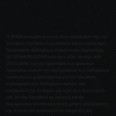
Η ΔΕΥΑΚ ενσωματώνοντας στον κανονισμο της, τις
διατάξεις του Νέου Ευρωπαϊκού Κανονισμού περί
Προστασίας Δεδομένων Προσωπικού Χαρακτήρα
(ΕΕ 2016/679) (GDPR) που έχει τεθεί σε ισχύ από
25/05/2018, για την προστασία των φυσικών
προσώπων έναντι της επεξεργασίας των δεδομένων
προσωπικού χαρακτήρα και για την ελεύθερη
κυκλοφορία των δεδομένων αυτών, σας
ενημερώνει με το παρόν μήνυμα, πως τα στοιχεία
σας δεν θα διατεθούν σε τρίτους και θα
παραμείνουν για αποκλειστική χρήση, επεξεργασία
και στατιστική ανάλυση στην υπηρεσία μας.