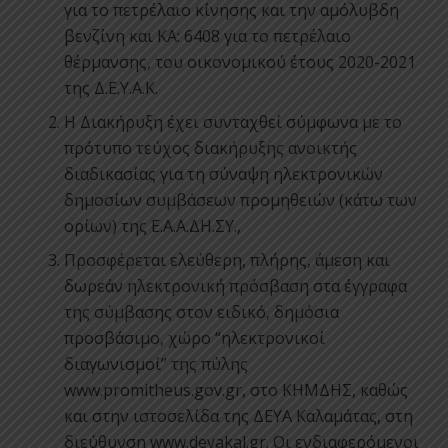
για το πετρέλαιο κίνησης και την αμόλυβδη
βενζίνη και ΚΑ: 6408 για το πετρέλαιο
θέρμανσης, του οικονομικού έτους 2020-2021
της Δ.Ε.Υ.Α.Κ.
Η Διακήρυξη έχει συνταχθεί σύμφωνα με το
πρότυπο τεύχος διακήρυξης ανοικτής
διαδικασίας για τη σύναψη ηλεκτρονικών
δημοσίων συμβάσεων προμηθειών (κάτω των
ορίων) της Ε.Α.Α.ΔΗ.ΣΥ.,
Προσφέρεται ελεύθερη, πλήρης, άμεση και
δωρεάν ηλεκτρονική πρόσβαση στα έγγραφα
της σύμβασης στον ειδικό, δημόσια
προσβάσιμο, χώρο “ηλεκτρονικοί
διαγωνισμοί” της πύλης
www.promitheus.gov.gr, στο ΚΗΜΔΗΣ, καθώς
και στην ιστοσελίδα της ΔΕΥΑ Καλαμάτας, στη
διεύθυνση www.deyakal.gr. Οι ενδιαφερόμενοι