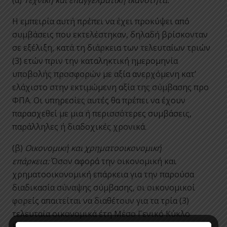
(α)
Τεχνική και επαγγελματική ικανότητα:
Η εμπειρία αυτή πρέπει να έχει προκύψει από
συμβάσεις που εκτελέστηκαν, δηλαδή βρίσκονταν
σε εξέλιξη, κατά τη διάρκεια των τελευταίων τριών
(3) ετών πριν την καταληκτική ημερομηνία
υποβολής προσφορών με αξία ανερχόμενη κατ’
ελάχιστο στην εκτιμώμενη αξία της σύμβασης προ
ΦΠΑ. Οι υπηρεσίες αυτές θα πρέπει να έχουν
παρασχεθεί με μια ή περισσότερες συμβάσεις,
παράλληλες ή διαδοχικές χρονικά.
(β)
Οικονομική και χρηματοοικονομική
επάρκεια:
Όσον αφορά την οικονομική και
χρηματοοικονομική επάρκεια για την παρούσα
διαδικασία σύναψης σύμβασης, οι οικονομικοί
φορείς απαιτείται να διαθέτουν για τα τρία (3)
τελευταία οικονομικά έτη Μέσο Γενικό Κύκλο