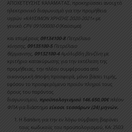
ΑΠΟΧΕΤΕΥΣΗΣ ΚΑΛΑΜΑΤΑΣ, προκηρύσσει ανοιχτό
ηλεκτρονικό διαγωνισμό για την προμήθεια
υγρών
«ΚΑΥΣΙΜΩΝ ΧΡΗΣΗΣ 2020-2021»
με
γενικό
CPV 09100000-0
(Καύσιμα)
και επιμέρους
09134100-8
Πετρέλαιο
κίνησης,
09135100-5
Πετρέλαιο
θέρμανσης,
09132100-4
Αμόλυβδη βενζίνη
με
κριτήριο κατακύρωσης για την εκτέλεση της
προμήθειας
,
την πλέον συμφέρουσα από
οικονομική άποψη προσφορά, μόνο βάσει τιμής,
εφόσον το προσφερόμενο προϊόν πληροί τους
όρους του παρόντος
διαγωνισμού,
προϋπολογισμού 146.650,00€
πλέον
ΦΠΑ
για διάστημα
είκοσι τεσσάρων (24) μηνών.
Η δαπάνη για την εν λόγω σύμβαση βαρύνει
τους κωδικούς του προϋπολογισμού, ΚΑ: 2503