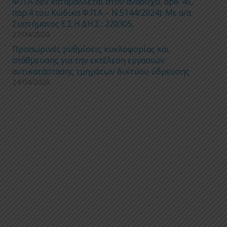
Φ.Π.Α δεν καταβάλλεται στον ανάδοχο, αρθ. 45,
παρ.4 του Κώδικα Φ.Π.Α – Ν.5144/2024). Με α/α
Συστήματος Ε.Σ.Η.ΔΗ.Σ.: 220305.
27/04/2026
Προσωρινές ρυθμίσεις κυκλοφορίας και
στάθμευσης για την εκτέλεση εργασιών
αντικατάστασης τμημάτων δικτύου ύδρευσης
24/04/2026