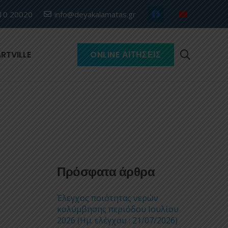
10 20020
info@deyakalamatas.gr
RTVILLE
ONLINE ΑΙΤΉΣΕΙΣ
Πρόσφατα άρθρα
Έλεγχος ποιότητας νερών
κολύμβησης περιόδου Ιουλίου
2026 (Ημ. ελέγχου : 21/07/2026)