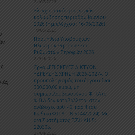
24/07/2026
Έλεγχος ποιότητας νερών
κολύμβησης περιόδου Ιουνίου
2026 (Ημ. ελέγχου : 16/06/2026)
19/06/2026
ν
Προμήθεια Υποβρυχίων
ών
Ηλεκτροκινητήρων και
Ρυθμιστών Στροφών 2026
27/04/2026
ς.
Έργο «ΕΠΙΣΚΕΥΕΣ ΔΙΚΤΥΩΝ
ΥΔΡΕΥΣΗΣ ΧΡΗΣΗ 2026-2027», Ο
προϋπολογισμός του έργου είναι
νιάς
300.000,00 ευρώ, μη
συμπεριλαμβανομένου Φ.Π.Α (ο
Φ.Π.Α δεν καταβάλλεται στον
ανάδοχο, αρθ. 45, παρ.4 του
Κώδικα Φ.Π.Α – Ν.5144/2024). Με
α/α Συστήματος Ε.Σ.Η.ΔΗ.Σ.:
220305.
27/04/2026