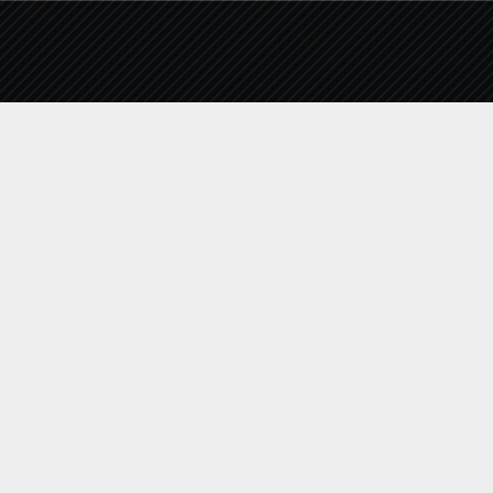
Η ΔΕΥΑΚ ενσωματώνοντας στον κανονισμο
της, τις διατάξεις του Νέου Ευρωπαϊκού
Κανονισμού περί Προστασίας Δεδομένων
Προσωπικού Χαρακτήρα (ΕΕ 2016/679) (GDPR)
που έχει τεθεί σε ισχύ από 25/05/2018, για την
προστασία των φυσικών προσώπων έναντι
της επεξεργασίας των δεδομένων
προσωπικού χαρακτήρα και για την ελεύθερη
κυκλοφορία των δεδομένων αυτών, σας
ενημερώνει με το παρόν μήνυμα, πως τα