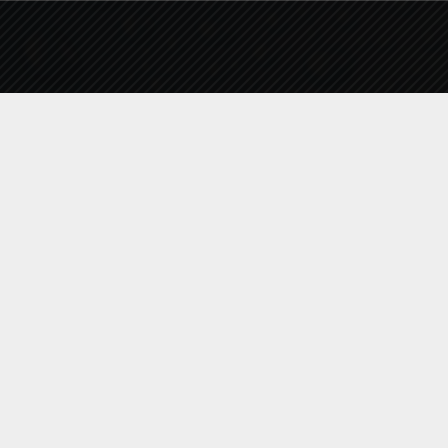
Επικοινωνία
info@deyakalamatas.gr
27210 63700
Σπάρτης 46, 24100, Καλαμάτα