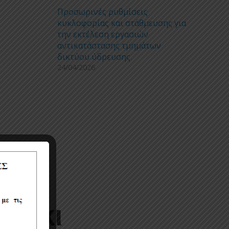
Προσωρινές ρυθμίσεις
κυκλοφορίας και στάθμευσης για
την εκτέλεση εργασιών
αντικατάστασης τμημάτων
δικτύου ύδρευσης
24/04/2026
ρδίκι