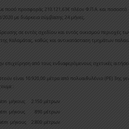
ε ποσό προσφοράς 210.121,63€ πλέον Φ.Π.Α. και ποσοστό
/2020 με διάρκεια σύμβασης 24 μήνες.
ρευσης σε εντός σχεδίου και εντός οικισμού περιοχές τω
της Καλαμάτας, καθώς και αντικατάσταση τμημάτων παλαι
ην επιχείρηση από τους ενδιαφερόμενους σχετικές αιτήσει
τούν είναι 10.920,00 μέτρα από πολυαιθυλένιο (ΡΕ) 3ης γε
ουμε :
 atm μήκους 2.150 μέτρων
0 atm μήκους 890 μέτρων
 atm μήκους 2.800 μέτρων