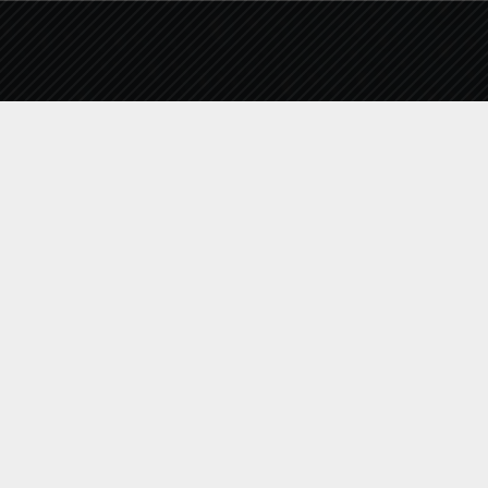
Πρόσφατα Άρθρα
Έλεγχος ποιότητας νερών κολύμβησης
περιόδου Ιουλίου 2026 (Ημ. ελέγχου :
21/07/2026)
Έλεγχος ποιότητας νερών κολύμβησης
περιόδου Ιουνίου 2026 (Ημ. ελέγχου :
16/06/2026)
Προμήθεια Υποβρυχίων Ηλεκτροκινητήρων
και Ρυθμιστών Στροφών 2026
Έργο «ΕΠΙΣΚΕΥΕΣ ΔΙΚΤΥΩΝ ΥΔΡΕΥΣΗΣ ΧΡΗΣΗ