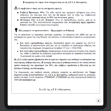
παρ.4 του Κώδικα Φ.Π.Α – Ν.5144/2024). Με α/α
Συστήματος Ε.Σ.Η.ΔΗ.Σ.: 220305.
27/04/2026
Προσωρινές ρυθμίσεις κυκλοφορίας και
στάθμευσης για την εκτέλεση εργασιών
αντικατάστασης τμημάτων δικτύου ύδρευσης
24/04/2026
Πολιτική χρήσης cookies
Όροι χρήσης
Πολιτική Προστασίας Προσωπικών Δεδομένων