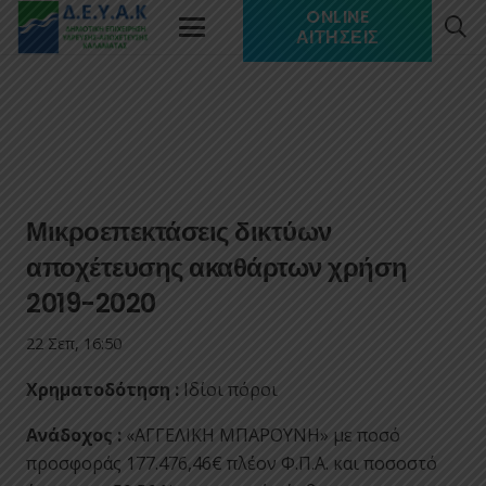
ONLINE
ΑΙΤΉΣΕΙΣ
Μικροεπεκτάσεις δικτύων
αποχέτευσης ακαθάρτων χρήση
2019-2020
22 Σεπ, 16:50
Χρηματοδότηση :
Ιδίοι πόροι
Ανάδοχος :
«ΑΓΓΕΛΙΚΗ ΜΠΑΡΟΥΝΗ» με ποσό
προσφοράς 177.476,46€ πλέον Φ.Π.Α. και ποσοστό