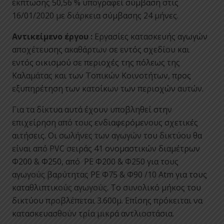
έκπτωσης 50,56 % υπογραφεί σύμβαση στις
16/01/2020 με διάρκεια σύμβασης 24 μήνες.
Αντικείμενο έργου :
Εργασίες κατασκευής αγωγών
αποχέτευσης ακαθάρτων σε εντός σχεδίου και
εντός οικισμού σε περιοχές της πόλεως της
Καλαμάτας και των Τοπικών Κοινοτήτων, προς
εξυπηρέτηση των κατοίκων των περιοχών αυτών.
Για τα δίκτυα αυτά έχουν υποβληθεί στην
επιχείρηση από τους ενδιαφερόμενους σχετικές
αιτήσεις. Οι σωλήνες των αγωγών του δικτύου θα
είναι από PVC σειράς 41 ονομαστικών διαμέτρων
Φ200 & Φ250, από PE Φ200 & Φ250 για τους
αγωγούς βαρύτητας PE Φ75 & Φ90 /10 Atm για τους
καταθλιπτικούς αγωγούς. Το συνολικό μήκος του
δικτύου προβλέπεται 3.600μ. Επίσης πρόκειται να
κατασκευασθούν τρία μικρά αντλιοστάσια.