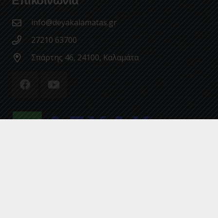
Επικοινωνία
info@deyakalamatas.gr
27210 63700
Σπάρτης 46, 24100, Καλαμάτα