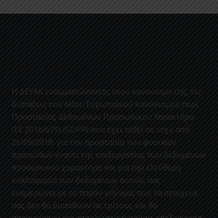
Η ΔΕΥΑΚ ενσωματώνοντας στον κανονισμο της, τις
διατάξεις του Νέου Ευρωπαϊκού Κανονισμού περί
Προστασίας Δεδομένων Προσωπικού Χαρακτήρα
(ΕΕ 2016/679) (GDPR) που έχει τεθεί σε ισχύ από
25/05/2018, για την προστασία των φυσικών
προσώπων έναντι της επεξεργασίας των δεδομένων
προσωπικού χαρακτήρα και για την ελεύθερη
κυκλοφορία των δεδομένων αυτών, σας
ενημερώνει με το παρόν μήνυμα, πως τα στοιχεία
σας δεν θα διατεθούν σε τρίτους και θα