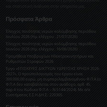
παραμείνουν για αποκλειστική χρήση, επεξεργασία
και στατιστική ανάλυση στην υπηρεσία μας.
Πρόσφατα Άρθρα
Έλεγχος ποιότητας νερών κολύμβησης περιόδου
Ιουλίου 2026 (Ημ. ελέγχου : 21/07/2026)
Έλεγχος ποιότητας νερών κολύμβησης περιόδου
Ιουνίου 2026 (Ημ. ελέγχου : 16/06/2026)
Προμήθεια Υποβρυχίων Ηλεκτροκινητήρων και
Ρυθμιστών Στροφών 2026
Έργο «ΕΠΙΣΚΕΥΕΣ ΔΙΚΤΥΩΝ ΥΔΡΕΥΣΗΣ ΧΡΗΣΗ 2026-
2027», Ο προϋπολογισμός του έργου είναι
300.000,00 ευρώ, μη συμπεριλαμβανομένου Φ.Π.Α (ο
Φ.Π.Α δεν καταβάλλεται στον ανάδοχο, αρθ. 45,
παρ.4 του Κώδικα Φ.Π.Α – Ν.5144/2024). Με α/α
Συστήματος Ε.Σ.Η.ΔΗ.Σ.: 220305.