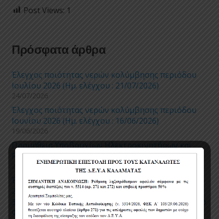
Post Views:
1
Πρόσφατα άρθρα
Έλεγχος ποιότητας νερών κολύμβησης περιόδου
Ιουλίου 2026 (Ημ. ελέγχου : 21/07/2026)
24/07/2026
Έλεγχος ποιότητας νερών κολύμβησης περιόδου
Ιουνίου 2026 (Ημ. ελέγχου : 16/06/2026)
19/06/2026
Προμήθεια Υποβρυχίων Ηλεκτροκινητήρων και
Ρυθμιστών Στροφών 2026
27/04/2026
Έργο «ΕΠΙΣΚΕΥΕΣ ΔΙΚΤΥΩΝ ΥΔΡΕΥΣΗΣ ΧΡΗΣΗ 2026-
2027», Ο προϋπολογισμός του έργου είναι
300.000,00 ευρώ, μη συμπεριλαμβανομένου Φ.Π.Α (ο
Φ.Π.Α δεν καταβάλλεται στον ανάδοχο, αρθ. 45,