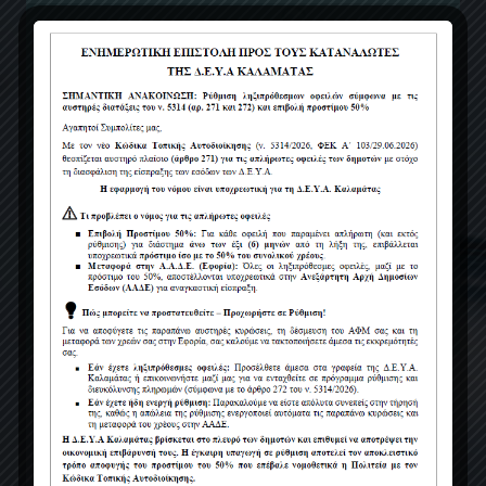
ΤΕΛΟΣ ΣΥΝΔΕΣΗΣ:
(Τα πρώτα μέχρι 100μ²Χ2,00 €/μ². Τα επόμενα
μέχρι 200μ²Χ7,00€/μ². Τα πλέον των
200μ²Χ9,00€/μ²).
100μ² Χ 2,00€/μ² = 200,00 € 100μ² Χ 7,00/μ² =
700,00 € 70μ² Χ 9,00€/μ² = 630,00 €
Τέλος σύνδεσης: 1.530,20 Ευρώ
Δαπάνη Διακλάδωσης + Τέλος Σύνδεσης =
Σύνολο Δαπάνης
540,00 + 1.530,20 = 2.070,00 Ευρώ
ΦΠΑ: 24%
Σύνολο δαπάνης Χ ΦΠΑ 24%
2.070,00 € Χ 24% = 496,80 Ευρώ