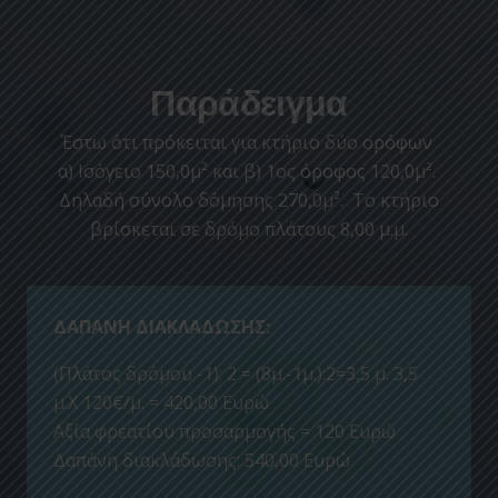
Παράδειγμα
Έστω ότι πρόκειται για κτήριο δύο ορόφων
α) Ισόγειο 150,0μ² και β) 1ος όροφος 120,0μ².
Δηλαδή σύνολο δόμησης 270,0μ². Το κτήριο
βρίσκεται σε δρόμο πλάτους 8,00 μ.μ.
ΔΑΠΑΝΗ ΔΙΑΚΛΑΔΩΣΗΣ:
(Πλάτος δρόμου -1): 2 = (8μ.-1μ.):2=3,5 μ. 3,5
μ.Χ 120€/μ. = 420,00 Ευρώ
Αξία φρεατίου προσαρμογής = 120 Ευρώ
Δαπάνη διακλάδωσης: 540,00 Ευρώ