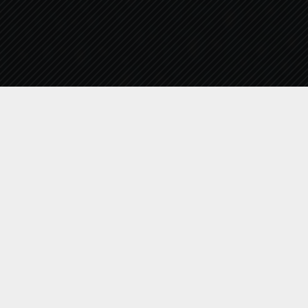
Η ΔΕΥΑΚ ενσωματώνοντας στον κανονισμο της, τις
διατάξεις του Νέου Ευρωπαϊκού Κανονισμού περί
Προστασίας Δεδομένων Προσωπικού Χαρακτήρα
(ΕΕ 2016/679) (GDPR) που έχει τεθεί σε ισχύ από
25/05/2018, για την προστασία των φυσικών
προσώπων έναντι της επεξεργασίας των δεδομένων
προσωπικού χαρακτήρα και για την ελεύθερη
κυκλοφορία των δεδομένων αυτών, σας
ενημερώνει με το παρόν μήνυμα, πως τα στοιχεία
σας δεν θα διατεθούν σε τρίτους και θα
παραμείνουν για αποκλειστική χρήση, επεξεργασία