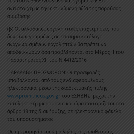
100 του Ν.3669/2008 ανά κατηγορία Μ.Ε.Ε.Π
αντίστοιχη με την εκτιμώμενη αξία της παρούσας
σύμβασης.
(β) Οι αλλοδαπές εργοληπτικές επιχειρήσεις που
δεν είναι γραμμένες σε επίσημο κατάλογο
αναγνωρισμένων εργοληπτών θα πρέπει να
αποδεικνύουν όσα προβλέπονται στο Μέρος ΙΙ του
Παραρτήματος ΧΙΙ του Ν.4412/2016.
ΠΑΡΑΛΑΒΗ ΠΡΟΣΦΟΡΩΝ: Οι προσφορές
υποβάλλονται από τους ενδιαφερομένους
ηλεκτρονικά, μέσω της διαδικτυακής πύλης
www.promitheus.gov.gr
του ΕΣΗΔΗΣ, μέχρι την
καταληκτική ημερομηνία και ώρα που ορίζεται στο
άρθρο 18 της διακήρυξης, σε ηλεκτρονικό φάκελο
του υποσυστήματος.
Ως ημερομηνία και ώρα λήξης της προθεσμίας