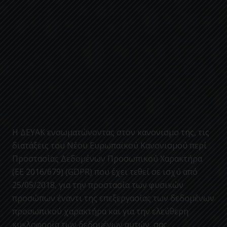
Η ΔΕΥΑΚ ενσωματώνοντας στον κανονισμο της, τις
διατάξεις του Νέου Ευρωπαϊκού Κανονισμού περί
Προστασίας Δεδομένων Προσωπικού Χαρακτήρα
(ΕΕ 2016/679) (GDPR) που έχει τεθεί σε ισχύ από
25/05/2018, για την προστασία των φυσικών
προσώπων έναντι της επεξεργασίας των δεδομένων
προσωπικού χαρακτήρα και για την ελεύθερη
κυκλοφορία των δεδομένων αυτών, σας