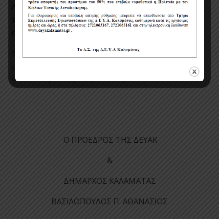
ΛΟΙΠΕΣ ΠΛΗΡΟΦΟΡΙΕΣ: Πληροφορίες στο
τηλέφωνο 27210 63132, αρμόδιος υπάλληλος για
επικοινωνία Ιωάννης Χατζηγιαννόπουλος.
Η παρούσα περίληψη διακήρυξης επέχει θέση
μόνον ανακοίνωσης και δεν υποκαθιστά την
αναλυτική διακήρυξη του διαγωνισμού.
Ο ΠΡΟΕΔΡΟΣ ΤΗΣ ΔΕΥΑΚ
&
ΔΗΜΑΡΧΟΣ ΚΑΛΑΜΑΤΑΣ
ΒΑΣΙΛΟΠΟΥΛΟΣ Π. ΑΘΑΝΑΣΙΟΣ