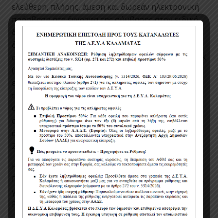
ελεύθερη, πλήρης, άμεση και δωρεάν ηλεκτρονική
πρόσβαση στα έγγραφα της σύμβασης στον ειδικό,
δημόσια προσβάσιμο, χώρο «ηλεκτρονικοί
διαγωνισμοί» της πύλης
www.promitheus.gov.gr
,
στο ΚΗΜΔΗΣ, καθώς και στην ιστοσελίδα της ΔΕΥΑΚ
(www.deyakalamatas.gr). Εφόσον έχουν ζητηθεί
εγκαίρως, ήτοι έως 23/05/2022, η αναθέτουσα αρχή
παρέχει σε όλους τους προσφέροντες που
συμμετέχουν στη διαδικασία σύναψης σύμβασης,
συμπληρωματικές πληροφορίες σχετικά με τα
έγγραφα της σύμβασης, το αργότερο στις
27/05/2022.
Η διακήρυξη του έργου έχει συνταχθεί κατά το
Πρότυπο Τεύχος Διακήρυξης Ανοικτής Διαδικασίας
για την σύναψη Δημοσίων Συμβάσεων Έργου της
ΕΑΑΔΗΣΥ.