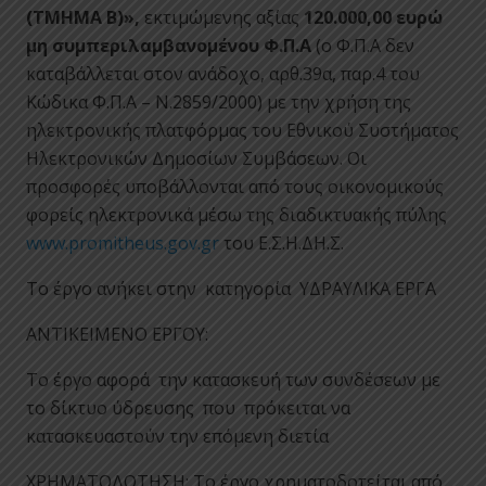
(ΤΜΗΜΑ Β)
»,
εκτιμώμενης αξίας
120.000,00 ευρώ
μη συμπεριλαμβανομένου Φ.Π.Α
(ο Φ.Π.Α δεν
καταβάλλεται στον ανάδοχο, αρθ.39α, παρ.4 του
Κώδικα Φ.Π.Α – Ν.2859/2000) με την χρήση της
ηλεκτρονικής πλατφόρμας του Εθνικού Συστήματος
Ηλεκτρονικών Δημοσίων Συμβάσεων. Οι
προσφορές υποβάλλονται από τους οικονομικούς
φορείς ηλεκτρονικά μέσω της διαδικτυακής πύλης
www.promitheus.gov.gr
του Ε.Σ.Η.ΔΗ.Σ.
Το έργο ανήκει στην κατηγορία ΥΔΡΑΥΛΙΚΑ ΕΡΓΑ
ΑΝΤΙΚΕΙΜΕΝΟ ΕΡΓΟΥ:
Το έργο αφορά την κατασκευή των συνδέσεων με
το δίκτυο ύδρευσης που πρόκειται να
κατασκευαστούν την επόμενη διετία
ΧΡΗΜΑΤΟΔΟΤΗΣΗ: Το έργο χρηματοδοτείται από