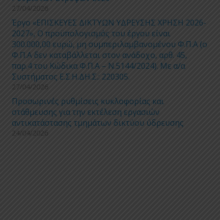
27/04/2026
Έργο «ΕΠΙΣΚΕΥΕΣ ΔΙΚΤΥΩΝ ΥΔΡΕΥΣΗΣ ΧΡΗΣΗ 2026-
2027», Ο προϋπολογισμός του έργου είναι
300.000,00 ευρώ, μη συμπεριλαμβανομένου Φ.Π.Α (ο
Φ.Π.Α δεν καταβάλλεται στον ανάδοχο, αρθ. 45,
παρ.4 του Κώδικα Φ.Π.Α – Ν.5144/2024). Με α/α
Συστήματος Ε.Σ.Η.ΔΗ.Σ.: 220305.
27/04/2026
Προσωρινές ρυθμίσεις κυκλοφορίας και
στάθμευσης για την εκτέλεση εργασιών
αντικατάστασης τμημάτων δικτύου ύδρευσης
24/04/2026