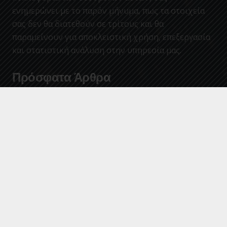
ενημερώνει με το παρόν μήνυμα, πως τα στοιχεία
σας δεν θα διατεθούν σε τρίτους και θα
παραμείνουν για αποκλειστική χρήση, επεξεργασία
και στατιστική ανάλυση στην υπηρεσία μας.
Πρόσφατα Άρθρα
Έλεγχος ποιότητας νερών κολύμβησης περιόδου
Ιουλίου 2026 (Ημ. ελέγχου : 21/07/2026)
Έλεγχος ποιότητας νερών κολύμβησης περιόδου
Ιουνίου 2026 (Ημ. ελέγχου : 16/06/2026)
Προμήθεια Υποβρυχίων Ηλεκτροκινητήρων και
Ρυθμιστών Στροφών 2026
Έργο «ΕΠΙΣΚΕΥΕΣ ΔΙΚΤΥΩΝ ΥΔΡΕΥΣΗΣ ΧΡΗΣΗ 2026-
2027», Ο προϋπολογισμός του έργου είναι
300.000,00 ευρώ, μη συμπεριλαμβανομένου Φ.Π.Α (ο
Φ.Π.Α δεν καταβάλλεται στον ανάδοχο, αρθ. 45,
παρ.4 του Κώδικα Φ.Π.Α – Ν.5144/2024). Με α/α