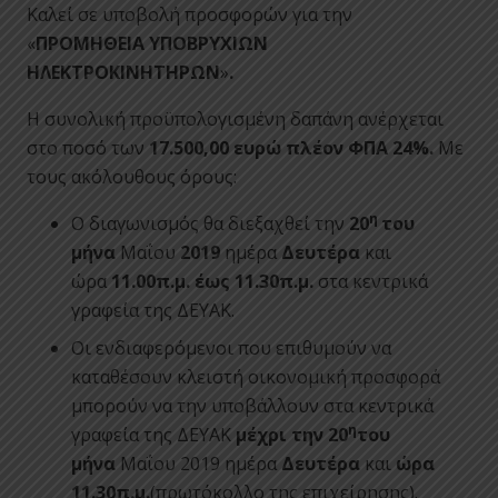
Καλεί σε υποβολή προσφορών για την
«
ΠΡΟΜΗΘΕΙΑ ΥΠΟΒΡΥΧΙΩΝ
ΗΛΕΚΤΡΟΚΙΝΗΤΗΡΩΝ
»
.
Η συνολική προϋπολογισμένη δαπάνη ανέρχεται
στο ποσό των
17.500,00 ευρώ πλέον ΦΠΑ 24%.
Με
τους ακόλουθους όρους:
η
Ο διαγωνισμός θα διεξαχθεί την
20
του
μήνα
Μαΐου
2019
ημέρα
Δευτέρα
και
ώρα
11.00π.μ. έως 11.30π.μ.
στα κεντρικά
γραφεία της ΔΕΥΑΚ.
Οι ενδιαφερόμενοι που επιθυμούν να
καταθέσουν κλειστή οικονομική προσφορά
μπορούν να την υποβάλλουν στα κεντρικά
η
γραφεία της ΔΕΥΑΚ
μέχρι την 20
του
μήνα
Μαΐου 2019 ημέρα
Δευτέρα
και
ώρα
11.30π.μ.
(πρωτόκολλο της επιχείρησης).