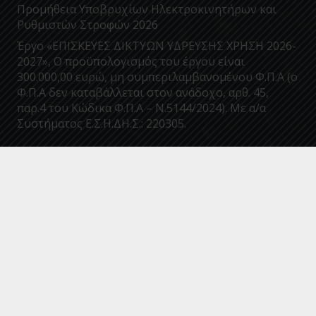
Προμήθεια Υποβρυχίων Ηλεκτροκινητήρων και
Ρυθμιστών Στροφών 2026
Έργο «ΕΠΙΣΚΕΥΕΣ ΔΙΚΤΥΩΝ ΥΔΡΕΥΣΗΣ ΧΡΗΣΗ 2026-
2027», Ο προϋπολογισμός του έργου είναι
300.000,00 ευρώ, μη συμπεριλαμβανομένου Φ.Π.Α (ο
Φ.Π.Α δεν καταβάλλεται στον ανάδοχο, αρθ. 45,
παρ.4 του Κώδικα Φ.Π.Α – Ν.5144/2024). Με α/α
Συστήματος Ε.Σ.Η.ΔΗ.Σ.: 220305.
Επικοινωνία
info@deyakalamatas.gr
27210 63700
Σπάρτης 46, 24100, Καλαμάτα