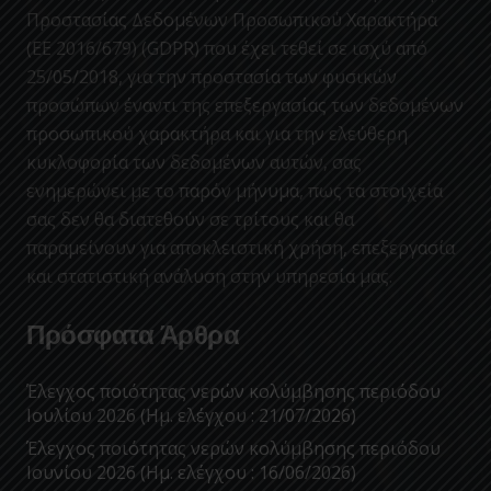
Προστασίας Δεδομένων Προσωπικού Χαρακτήρα
(ΕΕ 2016/679) (GDPR) που έχει τεθεί σε ισχύ από
25/05/2018, για την προστασία των φυσικών
προσώπων έναντι της επεξεργασίας των δεδομένων
προσωπικού χαρακτήρα και για την ελεύθερη
κυκλοφορία των δεδομένων αυτών, σας
ενημερώνει με το παρόν μήνυμα, πως τα στοιχεία
σας δεν θα διατεθούν σε τρίτους και θα
παραμείνουν για αποκλειστική χρήση, επεξεργασία
και στατιστική ανάλυση στην υπηρεσία μας.
Πρόσφατα Άρθρα
Έλεγχος ποιότητας νερών κολύμβησης περιόδου
Ιουλίου 2026 (Ημ. ελέγχου : 21/07/2026)
Έλεγχος ποιότητας νερών κολύμβησης περιόδου
Ιουνίου 2026 (Ημ. ελέγχου : 16/06/2026)