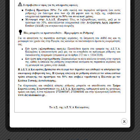
Υπάρχει η δυνατότητα προμήθειας μέρους του
εξοπλισμού από διάφορους προμηθευτές
εκτός αν αναφέρετε διαφορετικά στα τεύχη της
μελέτης.
Η κάθε προσφορά θα πρέπει να συνοδεύεται :
Υπεύθυνη δήλωση του Ν. 1599/1986 άρθρο 8.
Ασφαλιστική ενημερότητα.
Φορολογική ενημερότητα.
Πληροφορίες σχετικά με τον διαγωνισμό: κ.
Βασιλειάδη Μιχάλη, τηλ. 27210-69940.
Ο ΓΕΝΙΚΟΣ ΔΙΕΥΘΥΝΤΗΣ
ΙΠΠΟΚΡΑΤΗΣ ΜΠΑΖΙΩΤΟΠΟΥΛΟΣ