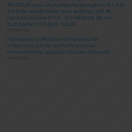
300.000,00 ευρώ, μη συμπεριλαμβανομένου Φ.Π.Α (ο
Φ.Π.Α δεν καταβάλλεται στον ανάδοχο, αρθ. 45,
παρ.4 του Κώδικα Φ.Π.Α – Ν.5144/2024). Με α/α
Συστήματος Ε.Σ.Η.ΔΗ.Σ.: 220305.
27/04/2026
Προσωρινές ρυθμίσεις κυκλοφορίας και
στάθμευσης για την εκτέλεση εργασιών
αντικατάστασης τμημάτων δικτύου ύδρευσης
24/04/2026