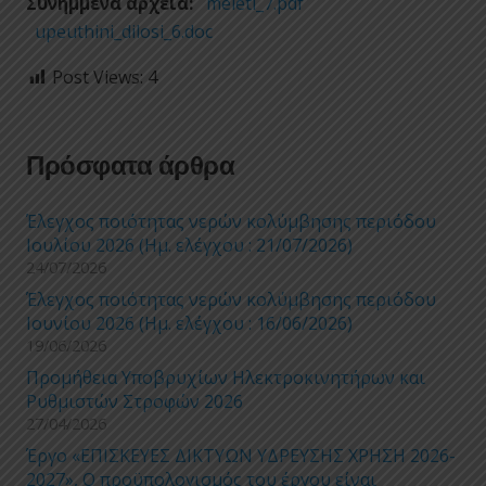
Συνημμένα αρχεία:
meleti_7.pdf
upeuthini_dilosi_6.doc
Post Views:
4
Πρόσφατα άρθρα
Έλεγχος ποιότητας νερών κολύμβησης περιόδου
Ιουλίου 2026 (Ημ. ελέγχου : 21/07/2026)
24/07/2026
Έλεγχος ποιότητας νερών κολύμβησης περιόδου
Ιουνίου 2026 (Ημ. ελέγχου : 16/06/2026)
19/06/2026
Προμήθεια Υποβρυχίων Ηλεκτροκινητήρων και
Ρυθμιστών Στροφών 2026
27/04/2026
Έργο «ΕΠΙΣΚΕΥΕΣ ΔΙΚΤΥΩΝ ΥΔΡΕΥΣΗΣ ΧΡΗΣΗ 2026-
2027», Ο προϋπολογισμός του έργου είναι