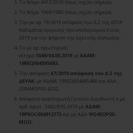
Το Νόμο 4412/2016 όπως ισχύει σήμερα.
Το Νόμο 1069/1980 όπως ισχύει σήμερα.
Την με αρ. 19/2019 απόφαση του Δ.Σ της ΔΕΥΑ
Καλαμάτας έγκρισης προϋπολογισμού έτους
2019 για την ψήφιση της σχετικής πίστωσης .
Το με αρ. πρωτογενές
αίτημα
1049/04.03.2019
με
ΑΔΑΜ:
19REQ004595683.
Την απόφαση
67/2019 απόφαση του Δ.Σ της
ΔΕΥΑΚ
, με ΑΔΑΜ: 19REQ004685486 και ΑΔΑ :
Ω9ΝΜΟΡ0Χ-ΔΟΩ.
Απόφαση αναπληρωτή Γενικού Διευθυντή η με
αρθ. πρωτ.: 2442/8.05.2019 με
ΑΔΑΜ:
19PROC004912772
και με ΑΔΑ:
ΨΟ45ΟΡ0Χ-
ΜΩΟ.