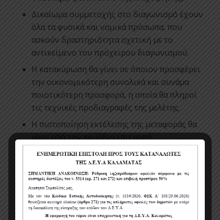
Δικαίωμα συμμετοχής στο διαγωνισμό έχουν
όλα τα φυσικά και νομικά πρόσωπα, που
ασκούν δραστηριότητα σχετική με το
αντικείμενο του πρόχειρου διαγωνισμού.
Η κατακύρωση θα γίνει σε όποιον προσφέρει
την οικονομικότερη συνολικά και συνάμα
ποιοτικότερη προσφορά, η οποία θα πληροί
τις τεχνικές προδιαγραφές της μελέτης.
Η πιστοποίηση εκτέλεσης της μεταφοράς θα
γίνει από την αρμόδια επιτροπή.
Η πληρωμή του αναδόχου θα γίνει σε δύο (2)
μήνες από την έκδοση του τιμολογίου.
Η παράδοση του εξοπλισμού θα γίνει σε χώρο
που θα υποδείξει η ΔΕΥΑΚ με έξοδα του
αναδόχου.