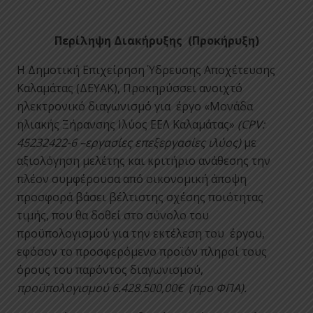
Περίληψη Διακήρυξης (Προκήρυξη)
Η Δημοτική Επιχείρηση Ύδρευσης Αποχέτευσης
Καλαμάτας (ΔΕΥΑΚ), Προκηρύσσει ανοιχτό
ηλεκτρονικό διαγωνισμό για έργο «Μονάδα
ηλιακής Ξήρανσης Ιλύος ΕΕΛ Καλαμάτας»
(
CPV:
45232422-6 –
εργασίες επεξεργασίες ιλύος
)
με
αξιολόγηση μελέτης και κριτήριο ανάθεσης την
πλέον συμφέρουσα από οικονομική άποψη
προσφορά βάσει βέλτιστης σχέσης ποιότητας
τιμής, που θα δοθεί στο σύνολο του
προϋπολογισμού για την εκτέλεση του έργου,
εφόσον το προσφερόμενο προϊόν πληροί τους
όρους του παρόντος διαγωνισμού,
προϋπολογισμού 6.428.500,00€ (προ ΦΠΑ).