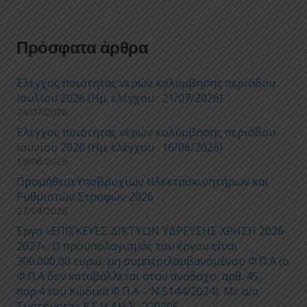
Πρόσφατα άρθρα
Έλεγχος ποιότητας νερών κολύμβησης περιόδου
Ιουλίου 2026 (Ημ. ελέγχου : 21/07/2026)
24/07/2026
Έλεγχος ποιότητας νερών κολύμβησης περιόδου
Ιουνίου 2026 (Ημ. ελέγχου : 16/06/2026)
19/06/2026
Προμήθεια Υποβρυχίων Ηλεκτροκινητήρων και
Ρυθμιστών Στροφών 2026
27/04/2026
Έργο «ΕΠΙΣΚΕΥΕΣ ΔΙΚΤΥΩΝ ΥΔΡΕΥΣΗΣ ΧΡΗΣΗ 2026-
2027», Ο προϋπολογισμός του έργου είναι
300.000,00 ευρώ, μη συμπεριλαμβανομένου Φ.Π.Α (ο
Φ.Π.Α δεν καταβάλλεται στον ανάδοχο, αρθ. 45,
παρ.4 του Κώδικα Φ.Π.Α – Ν.5144/2024). Με α/α
Συστήματος Ε.Σ.Η.ΔΗ.Σ.: 220305.