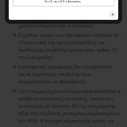
Η διάρκεια της σύμβασης ορίζεται σε
είκοσι
επτά (27) μήνες,
συμπεριλαμβανομένου του
χρόνου δοκιμαστικής λειτουργίας.
Ο χρόνος ισχύος των προσφορών ορίζεται σε
13 μήνες από την ημερομηνία λήξης της
προθεσμίας υποβολής προσφορών, άρθρο 19
της διακήρυξης.
Εναλλακτικές προσφορές δεν επιτρέπονται,
και σε περίπτωση υποβολής τους
απορρίπτονται ως απαράδεκτες.
Για τη συμμετοχή στο διαγωνισμό απαιτείται η
κατάθεση εγγυητικής επιστολής, ποσού που
αντιστοιχεί σε ποσοστό 2% της εκτιμώμενης
αξίας της σύμβασης μη συμπεριλαμβανομένου
του ΦΠΑ. Η εγγύηση συμμετοχής πρέπει να