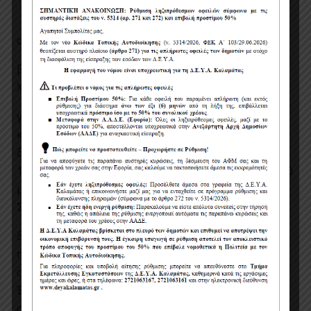
21 της διακήρυξης, που είναι εγκατεστημένα:
α) σε κράτος-μέλος της Ένωσης,
β) σε κράτος-μέλος του Ευρωπαϊκού Οικονομικού
Χώρου (Ε.Ο.Χ.),
γ) σε τρίτες χώρες που έχουν υπογράψει και
κυρώσει τη ΣΔΣ, στο βαθμό που η υπό ανάθεση
δημόσια σύμβαση καλύπτεται από τα Παραρτήματα
1, 2, 4 και 5 και τις γενικές σημειώσεις του σχετικού
με την Ένωση Προσαρτήματος I της ως άνω
Συμφωνίας, καθώς και
δ) σε τρίτες χώρες που δεν εμπίπτουν στην
περίπτωση γ΄ της παρούσας παραγράφου και έχουν
συνάψει διμερείς ή πολυμερείς συμφωνίες με την
Ένωση σε θέματα διαδικασιών ανάθεσης δημοσίων
συμβάσεων.