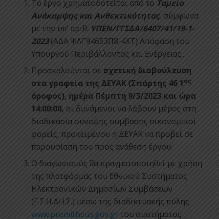
Το έργο χρηματοδοτείται από το
Ταμείο
Ανάκαμψης και Ανθεκτικότητας
, σύμφωνα
με την υπ’ αριθ.
ΥΠΕΝ/ΓΓΣΔΑ/6407/41/19-1-
2023
(ΑΔΑ ΨΛΓ94653Π8-4ΧΤ) Απόφαση του
Υπουργού Περιβάλλοντος και Ενέργειας..
Προσκαλούνται σε
σχετική διαβούλευση
ος
στα γραφεία της ΔΕΥΑΚ (Σπάρτης 46 1
όροφος)
,
ημέρα Πέμπτη 9/3/2023
και ώρα
14:00:00,
οι δυνάμενοι να λάβουν μέρος στη
διαδικασία σύναψης σύμβασης οικονομικοί
φορείς, προκειμένου η ΔΕΥΑΚ να προβεί σε
παρουσίαση του προς ανάθεση έργου.
Ο διαγωνισμός θα πραγματοποιηθεί με χρήση
της πλατφόρμας του Εθνικού Συστήματος
Ηλεκτρονικών Δημοσίων Συμβάσεων
(Ε.Σ.Η.ΔΗ.Σ.) μέσω της διαδικτυακής πύλης
www.promitheus.gov.gr
του συστήματος.