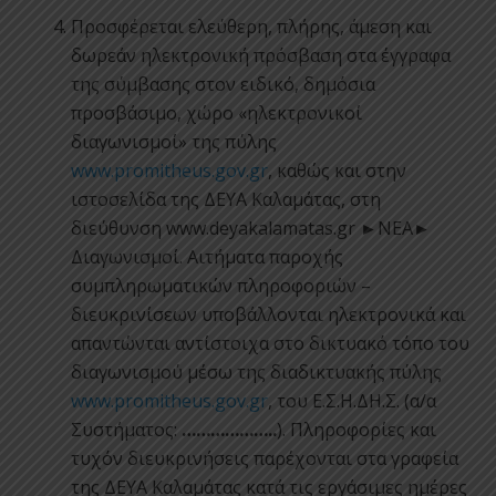
Προσφέρεται ελεύθερη, πλήρης, άμεση και
δωρεάν ηλεκτρονική πρόσβαση στα έγγραφα
της σύμβασης στον ειδικό, δημόσια
προσβάσιμο, χώρο «ηλεκτρονικοί
διαγωνισμοί» της πύλης
www.promitheus.gov.gr
, καθώς και στην
ιστοσελίδα της ΔΕΥΑ Καλαμάτας, στη
διεύθυνση www.deyakalamatas.gr ►ΝΕΑ►
Διαγωνισμοί. Αιτήματα παροχής
συμπληρωματικών πληροφοριών –
διευκρινίσεων υποβάλλονται ηλεκτρονικά και
απαντώνται αντίστοιχα στο δικτυακό τόπο του
διαγωνισμού μέσω της διαδικτυακής πύλης
www.promitheus.gov.gr
, του Ε.Σ.Η.ΔΗ.Σ. (α/α
Συστήματος:
………………..
). Πληροφορίες και
τυχόν διευκρινήσεις παρέχονται στα γραφεία
της ΔΕΥΑ Καλαμάτας κατά τις εργάσιμες ημέρες