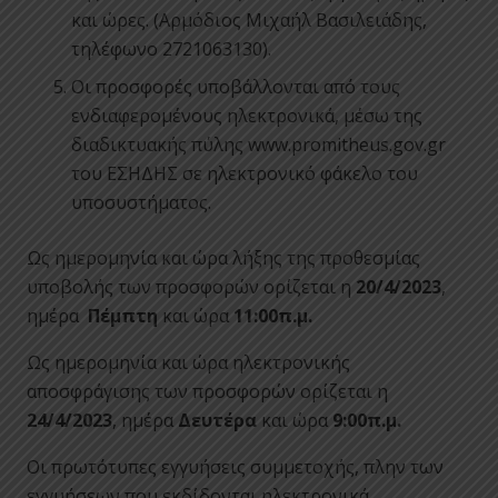
και ώρες. (Αρμόδιος Μιχαήλ Βασιλειάδης,
τηλέφωνο 2721063130).
Οι προσφορές υποβάλλονται από τους
ενδιαφερομένους ηλεκτρονικά, μέσω της
διαδικτυακής πύλης www.promitheus.gov.gr
του ΕΣΗΔΗΣ σε ηλεκτρονικό φάκελο του
υποσυστήματος.
Ως ημερομηνία και ώρα λήξης της προθεσμίας
υποβολής των προσφορών ορίζεται η
20/4/2023
,
ημέρα
Πέμπτη
και ώρα
11:00π.μ.
Ως ημερομηνία και ώρα ηλεκτρονικής
αποσφράγισης των προσφορών ορίζεται η
24/4/2023
, ημέρα
Δευτέρα
και ώρα
9:00π.μ.
Οι πρωτότυπες εγγυήσεις συμμετοχής, πλην των
εγγυήσεων που εκδίδονται ηλεκτρονικά,