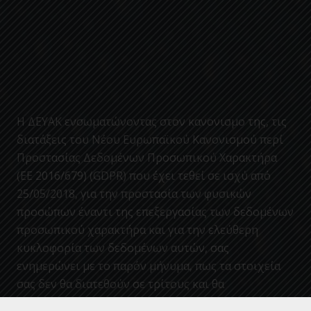
Η ΔΕΥΑΚ ενσωματώνοντας στον κανονισμο της, τις
διατάξεις του Νέου Ευρωπαϊκού Κανονισμού περί
Προστασίας Δεδομένων Προσωπικού Χαρακτήρα
(ΕΕ 2016/679) (GDPR) που έχει τεθεί σε ισχύ από
25/05/2018, για την προστασία των φυσικών
προσώπων έναντι της επεξεργασίας των δεδομένων
προσωπικού χαρακτήρα και για την ελεύθερη
κυκλοφορία των δεδομένων αυτών, σας
ενημερώνει με το παρόν μήνυμα, πως τα στοιχεία
σας δεν θα διατεθούν σε τρίτους και θα
παραμείνουν για αποκλειστική χρήση, επεξεργασία