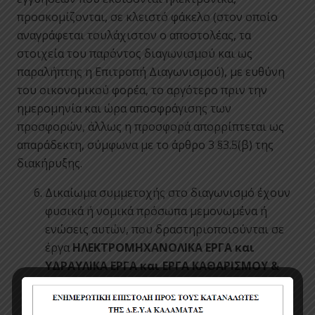
προσκομίζονται, σε κλειστό φάκελο (στον οποίο
αναγράφεται τουλάχιστον ο αποστολέας, τα
στοιχεία του παρόντος διαγωνισμού και ως
παραλήπτης η Επιτροπή Διαγωνισμού), με ευθύνη
του οικονομικού φορέα, το αργότερο πριν την
ημερομηνία και ώρα αποσφράγισης των
προσφορών, άλλως η προσφορά απορρίπτεται ως
απαράδεκτη, σύμφωνα με το άρθρο 3 §3.5(β) της
διακήρυξης.
Δικαίωμα συμμετοχής στο διαγωνισμό έχουν
φυσικά ή νομικά πρόσωπα μεμονωμένα ή
ενώσεις αυτών, που δραστηριοποιούνται σε
έργα
ΗΛΕΚΤΡΟΜΗΧΑΝΟΛΙΚΑ
ΕΡΓΑ
και
ΥΔΡΑΥΛΙΚΑ
ΕΡΓΑ
και ΕΡΓΑ ΚΑΘΑΡΙΣΜΟΥ &
ΕΠΕΞΕΡΓΑΣΙΑΣ ΝΕΡΟΥ ΥΓΡΩΝ ΣΤΕΡΕΩΝ ΚΑΙ
ΑΕΡΙΩΝ ΑΠΟΒΛΗΤΩΝ
, σύμφωνα με το άρθρο