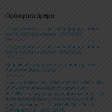
Πρόσφατα άρθρα
Έλεγχος ποιότητας νερών κολύμβησης περιόδου
Ιουλίου 2026 (Ημ. ελέγχου : 21/07/2026)
24/07/2026
Έλεγχος ποιότητας νερών κολύμβησης περιόδου
Ιουνίου 2026 (Ημ. ελέγχου : 16/06/2026)
19/06/2026
Προμήθεια Υποβρυχίων Ηλεκτροκινητήρων και
Ρυθμιστών Στροφών 2026
27/04/2026
Έργο «ΕΠΙΣΚΕΥΕΣ ΔΙΚΤΥΩΝ ΥΔΡΕΥΣΗΣ ΧΡΗΣΗ 2026-
2027», Ο προϋπολογισμός του έργου είναι
300.000,00 ευρώ, μη συμπεριλαμβανομένου Φ.Π.Α (ο
Φ.Π.Α δεν καταβάλλεται στον ανάδοχο, αρθ. 45,
παρ.4 του Κώδικα Φ.Π.Α – Ν.5144/2024). Με α/α
Συστήματος Ε.Σ.Η.ΔΗ.Σ.: 220305.