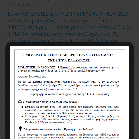
27/04/2026
Έργο «ΕΠΙΣΚΕΥΕΣ ΔΙΚΤΥΩΝ ΥΔΡΕΥΣΗΣ ΧΡΗΣΗ 2026-
2027», Ο προϋπολογισμός του έργου είναι
300.000,00 ευρώ, μη συμπεριλαμβανομένου Φ.Π.Α (ο
Φ.Π.Α δεν καταβάλλεται στον ανάδοχο, αρθ. 45,
παρ.4 του Κώδικα Φ.Π.Α – Ν.5144/2024). Με α/α
Συστήματος Ε.Σ.Η.ΔΗ.Σ.: 220305.
27/04/2026
Προσωρινές ρυθμίσεις κυκλοφορίας και
στάθμευσης για την εκτέλεση εργασιών
αντικατάστασης τμημάτων δικτύου ύδρευσης
24/04/2026
Πολιτική χρήσης cookies