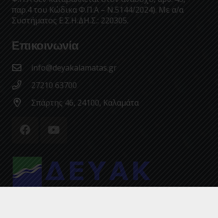
παρ.4 του Κώδικα Φ.Π.Α – Ν.5144/2024). Με α/α
Συστήματος Ε.Σ.Η.ΔΗ.Σ.: 220305.
Επικοινωνία
info@deyakalamatas.gr
27210 63700
Σπάρτης 46, 24100, Καλαμάτα