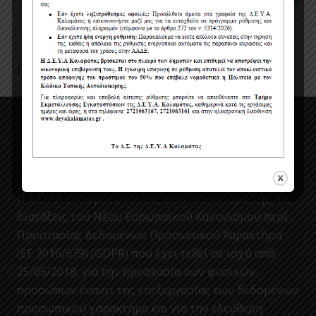
Όροι χρήσης
Πολιτική Προστασίας Προσωπικών Δεδομένων
Η ΔΕΥΑΚ ενσωματώνοντας στον κανονισμο της, τις
διατάξεις του Νέου Ευρωπαϊκού Κανονισμού περί
Προστασίας Δεδομένων Προσωπικού Χαρακτήρα
(ΕΕ 2016/679) (GDPR) που έχει τεθεί σε ισχύ από
25/05/2018, για την προστασία των φυσικών
προσώπων έναντι της επεξεργασίας των δεδομένων
προσωπικού χαρακτήρα και για την ελεύθερη