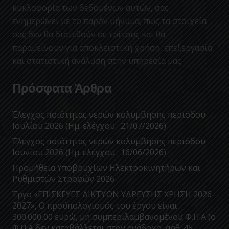
κυκλοφορία των δεδομένων αυτών, σας
ενημερώνει με το παρόν μήνυμα, πως τα στοιχεία
σας δεν θα διατεθούν σε τρίτους και θα
παραμείνουν για αποκλειστική χρήση, επεξεργασία
και στατιστική ανάλυση στην υπηρεσία μας.
Πρόσφατα Άρθρα
Έλεγχος ποιότητας νερών κολύμβησης περιόδου
Ιουλίου 2026 (Ημ. ελέγχου : 21/07/2026)
Έλεγχος ποιότητας νερών κολύμβησης περιόδου
Ιουνίου 2026 (Ημ. ελέγχου : 16/06/2026)
Προμήθεια Υποβρυχίων Ηλεκτροκινητήρων και
Ρυθμιστών Στροφών 2026
Έργο «ΕΠΙΣΚΕΥΕΣ ΔΙΚΤΥΩΝ ΥΔΡΕΥΣΗΣ ΧΡΗΣΗ 2026-
2027», Ο προϋπολογισμός του έργου είναι
300.000,00 ευρώ, μη συμπεριλαμβανομένου Φ.Π.Α (ο
Φ.Π.Α δεν καταβάλλεται στον ανάδοχο, αρθ. 45,