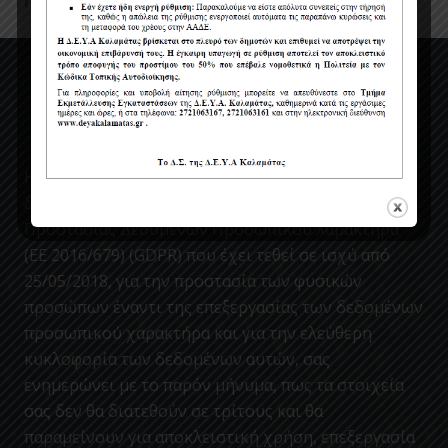
Πολιτική Προστασίας Προσωπικών Δεδομένων
Η ΔΕΥΑΚ ενσωματώνοντας στον κανονισμο της, τις
διατάξεις του Νέου Ευρωπαϊκού Κανονισμού περί
Προστασίας Δεδομένων Προσωπικού Χαρακτήρα
(ΕΕ 2016/679) (GDPR) που έχει τεθεί σε ισχύ από
25/05/2018, για την προστασία των φυσικών
προσώπων έναντι της επεξεργασίας των δεδομένων
προσωπικού χαρακτήρα και για την ελεύθερη
κυκλοφορία των δεδομένων αυτών, σας
ενημερώνει με το παρόν μήνυμα, πως τα στοιχεία
σας δεν θα διατεθούν σε τρίτους και θα
παραμείνουν για αποκλειστική χρήση, επεξεργασία