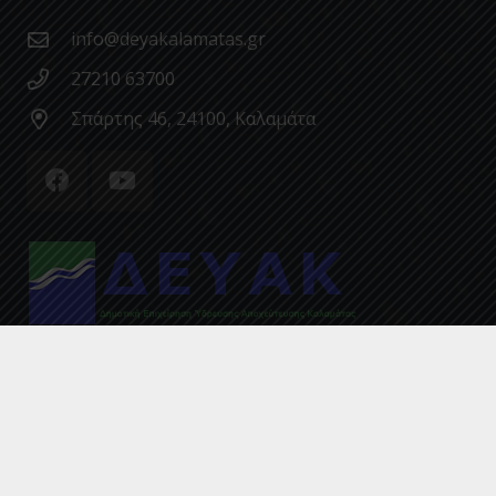
info@deyakalamatas.gr
27210 63700
Σπάρτης 46, 24100, Καλαμάτα