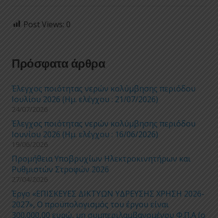
Post Views:
0
Πρόσφατα άρθρα
Έλεγχος ποιότητας νερών κολύμβησης περιόδου
Ιουλίου 2026 (Ημ. ελέγχου : 21/07/2026)
24/07/2026
Έλεγχος ποιότητας νερών κολύμβησης περιόδου
Ιουνίου 2026 (Ημ. ελέγχου : 16/06/2026)
19/06/2026
Προμήθεια Υποβρυχίων Ηλεκτροκινητήρων και
Ρυθμιστών Στροφών 2026
27/04/2026
Έργο «ΕΠΙΣΚΕΥΕΣ ΔΙΚΤΥΩΝ ΥΔΡΕΥΣΗΣ ΧΡΗΣΗ 2026-
2027», Ο προϋπολογισμός του έργου είναι
300.000,00 ευρώ, μη συμπεριλαμβανομένου Φ.Π.Α (ο