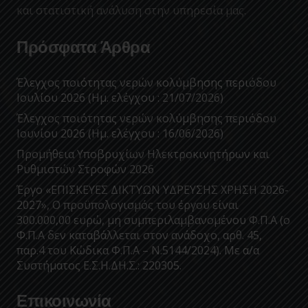
και στατιστική ανάλυση στην υπηρεσία μας.
Πρόσφατα Άρθρα
Έλεγχος ποιότητας νερών κολύμβησης περιόδου
Ιουλίου 2026 (Ημ. ελέγχου : 21/07/2026)
Έλεγχος ποιότητας νερών κολύμβησης περιόδου
Ιουνίου 2026 (Ημ. ελέγχου : 16/06/2026)
Προμήθεια Υποβρυχίων Ηλεκτροκινητήρων και
Ρυθμιστών Στροφών 2026
Έργο «ΕΠΙΣΚΕΥΕΣ ΔΙΚΤΥΩΝ ΥΔΡΕΥΣΗΣ ΧΡΗΣΗ 2026-
2027», Ο προϋπολογισμός του έργου είναι
300.000,00 ευρώ, μη συμπεριλαμβανομένου Φ.Π.Α (ο
Φ.Π.Α δεν καταβάλλεται στον ανάδοχο, αρθ. 45,
παρ.4 του Κώδικα Φ.Π.Α – Ν.5144/2024). Με α/α
Συστήματος Ε.Σ.Η.ΔΗ.Σ.: 220305.
Επικοινωνία