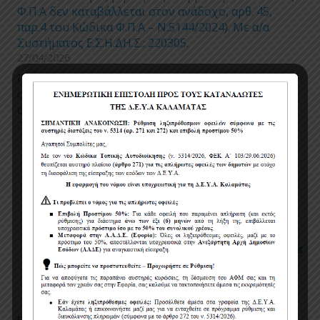
Φ.Π.Α δεν καταβάλλεται στον ανάδοχο, αρθ. 45,
παρ.4 του Κώδικα Φ.Π.Α – Ν.5144/2024). Με α/α
Συστήματος Ε.Σ.Η.ΔΗ.Σ.: 220305.
27/04/2026
Προσωρινές ρυθμίσεις κυκλοφορίας και
στάθμευσης για την εκτέλεση εργασιών
αντικατάστασης τμημάτων δικτύου ύδρευσης
24/04/2026
Πολιτική χρήσης cookies
Όροι χρήσης