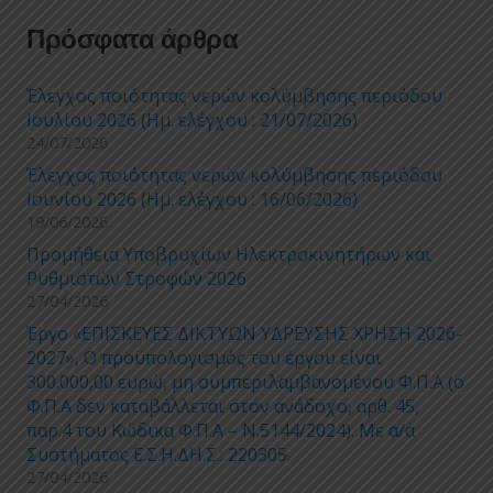
Πρόσφατα άρθρα
Έλεγχος ποιότητας νερών κολύμβησης περιόδου
Ιουλίου 2026 (Ημ. ελέγχου : 21/07/2026)
24/07/2026
Έλεγχος ποιότητας νερών κολύμβησης περιόδου
Ιουνίου 2026 (Ημ. ελέγχου : 16/06/2026)
19/06/2026
Προμήθεια Υποβρυχίων Ηλεκτροκινητήρων και
Ρυθμιστών Στροφών 2026
27/04/2026
Έργο «ΕΠΙΣΚΕΥΕΣ ΔΙΚΤΥΩΝ ΥΔΡΕΥΣΗΣ ΧΡΗΣΗ 2026-
2027», Ο προϋπολογισμός του έργου είναι
300.000,00 ευρώ, μη συμπεριλαμβανομένου Φ.Π.Α (ο
Φ.Π.Α δεν καταβάλλεται στον ανάδοχο, αρθ. 45,
παρ.4 του Κώδικα Φ.Π.Α – Ν.5144/2024). Με α/α
Συστήματος Ε.Σ.Η.ΔΗ.Σ.: 220305.
27/04/2026