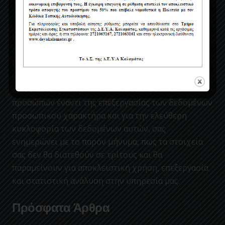
Η ΔΕΥΑΚ ενσωματώνοντας στον κανονισμο της, τις
διατάξεις του Νέου Ευρωπαϊκού Κανονισμού περί
Προστασίας Δεδομένων Προσωπικού Χαρακτήρα
(ΕΕ 2016/679) (GDPR) που έχει τεθεί σε ισχύ από
25/05/2018, για την προστασία των φυσικών
προσώπων έναντι της επεξεργασίας των δεδομένων
προσωπικού χαρακτήρα και για την ελεύθερη
κυκλοφορία των δεδομένων αυτών, σας
ενημερώνει με το παρόν μήνυμα, πως τα στοιχεία
σας δεν θα διατεθούν σε τρίτους και θα
παραμείνουν για αποκλειστική χρήση, επεξεργασία
και στατιστική ανάλυση στην υπηρεσία μας.
Πρόσφατα Άρθρα