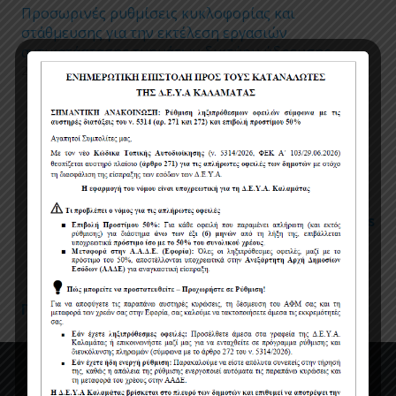
Προσωρινές ρυθμίσεις κυκλοφορίας και
στάθμευσης για την εκτέλεση εργασιών
αντικατάστασης τμημάτων δικτύου ύδρευσης
24/04/2026
Πολιτική χρήσης cookies
Όροι χρήσης
Πολιτική Προστασίας Προσωπικών Δεδομένων