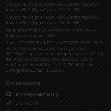
Έλεγχος ποιότητας νερών κολύμβησης περιόδου
Ιουλίου 2026 (Ημ. ελέγχου : 21/07/2026)
Έλεγχος ποιότητας νερών κολύμβησης περιόδου
Ιουνίου 2026 (Ημ. ελέγχου : 16/06/2026)
Προμήθεια Υποβρυχίων Ηλεκτροκινητήρων και
Ρυθμιστών Στροφών 2026
Έργο «ΕΠΙΣΚΕΥΕΣ ΔΙΚΤΥΩΝ ΥΔΡΕΥΣΗΣ ΧΡΗΣΗ 2026-
2027», Ο προϋπολογισμός του έργου είναι
300.000,00 ευρώ, μη συμπεριλαμβανομένου Φ.Π.Α (ο
Φ.Π.Α δεν καταβάλλεται στον ανάδοχο, αρθ. 45,
παρ.4 του Κώδικα Φ.Π.Α – Ν.5144/2024). Με α/α
Συστήματος Ε.Σ.Η.ΔΗ.Σ.: 220305.
Επικοινωνία
info@deyakalamatas.gr
27210 63700