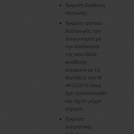
Έγκριση διάθεσης
πίστωσης.
Έγκριση τρόπου
διεξαγωγής του
διαγωνισμού με
την διαδικασία
της απευθείας
ανάθεσης
σύμφωνα με τις
διατάξεις του Ν.
4412/2016 όπως
έχει τροποποιηθεί
και ισχύει μέχρι
σήμερα.
Έγκριση
εισηγητικής