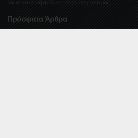
και στατιστική ανάλυση στην υπηρεσία μας.
Πρόσφατα Άρθρα
Έλεγχος ποιότητας νερών κολύμβησης περιόδου
Ιουλίου 2026 (Ημ. ελέγχου : 21/07/2026)
Έλεγχος ποιότητας νερών κολύμβησης περιόδου
Ιουνίου 2026 (Ημ. ελέγχου : 16/06/2026)
Προμήθεια Υποβρυχίων Ηλεκτροκινητήρων και
Ρυθμιστών Στροφών 2026
Έργο «ΕΠΙΣΚΕΥΕΣ ΔΙΚΤΥΩΝ ΥΔΡΕΥΣΗΣ ΧΡΗΣΗ 2026-
2027», Ο προϋπολογισμός του έργου είναι
300.000,00 ευρώ, μη συμπεριλαμβανομένου Φ.Π.Α (ο
Φ.Π.Α δεν καταβάλλεται στον ανάδοχο, αρθ. 45,
παρ.4 του Κώδικα Φ.Π.Α – Ν.5144/2024). Με α/α
Συστήματος Ε.Σ.Η.ΔΗ.Σ.: 220305.
Επικοινωνία