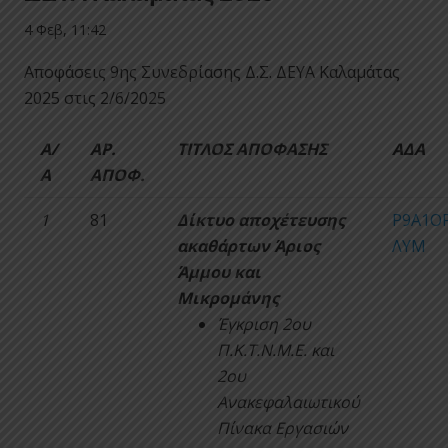
4 Φεβ, 11:42
Αποφάσεις 9ης Συνεδρίασης Δ.Σ. ΔΕΥΑ Καλαμάτας
2025 στις 2/6/2025
Α/
ΑΡ.
ΤΙΤΛΟΣ ΑΠΟΦΑΣΗΣ
ΑΔΑ
Α
ΑΠΟΦ.
1
81
Δίκτυο αποχέτευσης
Ρ9Α1ΟΡ
ακαθάρτων Άριος
ΛΥΜ
Άμμου και
Μικρομάνης
Έγκριση 2ου
Π.Κ.Τ.Ν.Μ.Ε. και
2ου
Ανακεφαλαιωτικού
Πίνακα Εργασιών