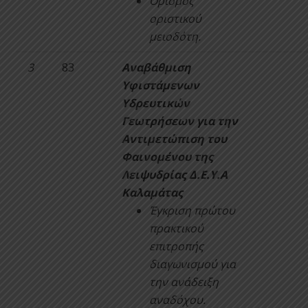
Ορισμός
οριστικού
μειοδότη.
3
83
Αναβάθμιση
Υφιστάμενων
Υδρευτικών
Γεωτρήσεων για την
Αντιμετώπιση του
Φαινομένου της
Λειψυδρίας Δ.Ε.Υ.Α
Καλαμάτας
Έγκριση πρώτου
πρακτικού
επιτροπής
διαγωνισμού για
την ανάδειξη
αναδόχου.