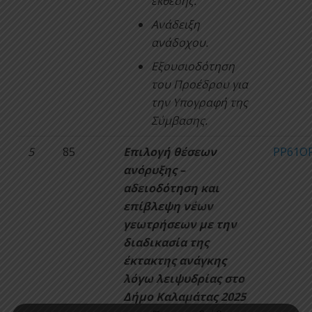
έκθεσης.
Ανάδειξη
ανάδοχου.
Εξουσιοδότηση
του Προέδρου για
την Υπογραφή της
Σύμβασης.
5
85
Επιλογή θέσεων
ΡΡ61ΟΡ
ανόρυξης –
αδειοδότηση και
επίβλεψη νέων
γεωτρήσεων με την
διαδικασία της
έκτακτης ανάγκης
λόγω λειψυδρίας στο
Δήμο Καλαμάτας 2025