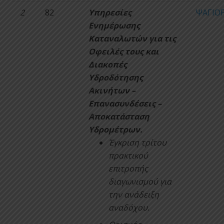
2
82
Υπηρεσίες
ΨΑΓΙΟ
Ενημέρωσης
Καταναλωτών για τις
Οφειλές τους και
Διακοπές
Υδροδότησης
Ακινήτων –
Επανασυνδέσεις –
Αποκατάσταση
Υδρομέτρων.
Έγκριση τρίτου
πρακτικού
επιτροπής
διαγωνισμού για
την ανάδειξη
αναδόχου.