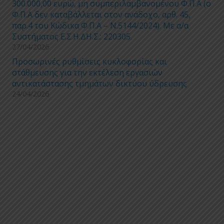
300.000,00 ευρώ, μη συμπεριλαμβανομένου Φ.Π.Α (ο
Φ.Π.Α δεν καταβάλλεται στον ανάδοχο, αρθ. 45,
παρ.4 του Κώδικα Φ.Π.Α – Ν.5144/2024). Με α/α
Συστήματος Ε.Σ.Η.ΔΗ.Σ.: 220305.
27/04/2026
Προσωρινές ρυθμίσεις κυκλοφορίας και
στάθμευσης για την εκτέλεση εργασιών
αντικατάστασης τμημάτων δικτύου ύδρευσης
24/04/2026