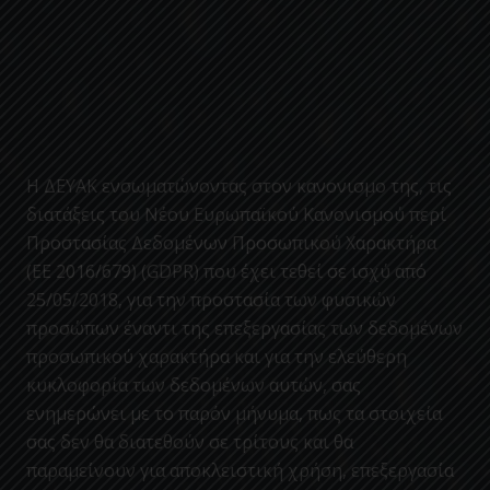
Η ΔΕΥΑΚ ενσωματώνοντας στον κανονισμο της, τις
διατάξεις του Νέου Ευρωπαϊκού Κανονισμού περί
Προστασίας Δεδομένων Προσωπικού Χαρακτήρα
(ΕΕ 2016/679) (GDPR) που έχει τεθεί σε ισχύ από
25/05/2018, για την προστασία των φυσικών
προσώπων έναντι της επεξεργασίας των δεδομένων
προσωπικού χαρακτήρα και για την ελεύθερη
κυκλοφορία των δεδομένων αυτών, σας
ενημερώνει με το παρόν μήνυμα, πως τα στοιχεία
σας δεν θα διατεθούν σε τρίτους και θα
παραμείνουν για αποκλειστική χρήση, επεξεργασία