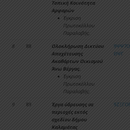
Τοπική Κοινότητα
Αρφαρών
Έγκριση
Πρωτοκόλλου
Παραλαβής.
8
88
Ολοκλήρωση Δικτύου
9ΨΨ7Ο
Αποχέτευσης
ΘΨΓ
Ακαθάρτων Οικισμού
Άνω Βέργας.
Έγκριση
Πρωτοκόλλου
Παραλαβής.
9
89
Έργα ύδρευσης σε
9ΖΞΓΟΡ
περιοχές εκτός
σχεδίου δήμου
Καλαμάτας