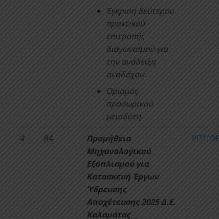
Έγκριση δεύτερου
πρακτικού
επιτροπής
διαγωνισμού για
την ανάδειξη
αναδόχου.
Ορισμός
προσωρινού
μειοδότη.
4
84
Προμήθεια
ΡΠ1ΙΟΡ
Μηχανολογικού
Εξοπλισμού για
Κατασκευή Έργων
Ύδρευσης
Αποχέτευσης 2025 Δ.Ε.
Καλαμάτας