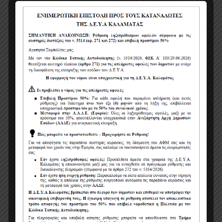
Έγκριση διάθεσης
πίστωσης.
Έγκριση τρόπου
διεξαγωγής του
διαγωνισμού με
την διαδικασία
της απευθείας
ανάθεσης
σύμφωνα με τις
διατάξεις του Ν.
4412/2016 όπως
έχει τροποποιηθεί
και ισχύει μέχρι
σήμερα.
Έγκριση
εισηγητικής
έκθεσης.