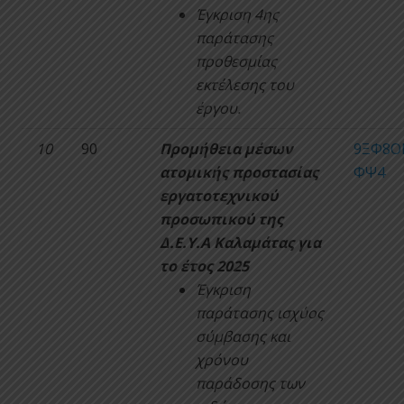
Έγκριση 4ης
παράτασης
προθεσμίας
εκτέλεσης του
έργου.
10
90
Προμήθεια μέσων
9ΞΦ8Ο
ατομικής προστασίας
ΦΨ4
εργατοτεχνικού
προσωπικού της
Δ.Ε.Υ.Α Καλαμάτας για
το έτος 2025
Έγκριση
παράτασης ισχύος
σύμβασης και
χρόνου
παράδοσης των