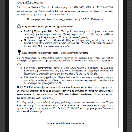
27/04/2026
Έργο «ΕΠΙΣΚΕΥΕΣ ΔΙΚΤΥΩΝ ΥΔΡΕΥΣΗΣ ΧΡΗΣΗ 2026-
2027», Ο προϋπολογισμός του έργου είναι
300.000,00 ευρώ, μη συμπεριλαμβανομένου Φ.Π.Α (ο
Φ.Π.Α δεν καταβάλλεται στον ανάδοχο, αρθ. 45,
παρ.4 του Κώδικα Φ.Π.Α – Ν.5144/2024). Με α/α
Συστήματος Ε.Σ.Η.ΔΗ.Σ.: 220305.
27/04/2026
Προσωρινές ρυθμίσεις κυκλοφορίας και
στάθμευσης για την εκτέλεση εργασιών
αντικατάστασης τμημάτων δικτύου ύδρευσης
24/04/2026