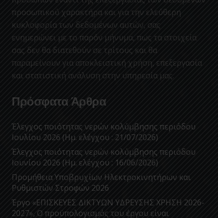
προσωπικού χαρακτήρα και για την ελεύθερη
κυκλοφορία των δεδομένων αυτών, σας
ενημερώνει με το παρόν μήνυμα, πως τα στοιχεία
σας δεν θα διατεθούν σε τρίτους και θα
παραμείνουν για αποκλειστική χρήση, επεξεργασία
και στατιστική ανάλυση στην υπηρεσία μας.
Πρόσφατα Άρθρα
Έλεγχος ποιότητας νερών κολύμβησης περιόδου
Ιουλίου 2026 (Ημ. ελέγχου : 21/07/2026)
Έλεγχος ποιότητας νερών κολύμβησης περιόδου
Ιουνίου 2026 (Ημ. ελέγχου : 16/06/2026)
Προμήθεια Υποβρυχίων Ηλεκτροκινητήρων και
Ρυθμιστών Στροφών 2026
Έργο «ΕΠΙΣΚΕΥΕΣ ΔΙΚΤΥΩΝ ΥΔΡΕΥΣΗΣ ΧΡΗΣΗ 2026-
2027», Ο προϋπολογισμός του έργου είναι