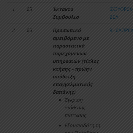
1
65
Έκτακτο
6Χ3ΥΟΡ0Χ
Συμβούλιο
ΖΣΛ
2
66
Προσωπικό
9Η6ΑΟΡ0Χ
αμειβόμενο με
παραστατικά
παρεχόμενων
υπηρεσιών (τίτλος
κτήσης – πρώην
απόδειξη
επαγγελματικής
δαπάνης)
Έγκριση
διάθεσης
πίστωσης
Εξουσιοδότηση