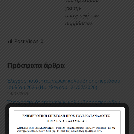
του Πρόεδρου
για την
υπογραφή των
συμβάσεων.
Post Views:
0
Πρόσφατα άρθρα
Έλεγχος ποιότητας νερών κολύμβησης περιόδου
Ιουλίου 2026 (Ημ. ελέγχου : 21/07/2026)
24/07/2026
Έλεγχος ποιότητας νερών κολύμβησης περιόδου
Ιουνίου 2026 (Ημ. ελέγχου : 16/06/2026)
19/06/2026
Προμήθεια Υποβρυχίων Ηλεκτροκινητήρων και
Ρυθμιστών Στροφών 2026