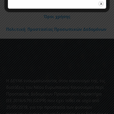
Πολιτική χρήσης cookies
Όροι χρήσης
Πολιτική Προστασίας Προσωπικών Δεδομένων
Η ΔΕΥΑΚ ενσωματώνοντας στον κανονισμο της, τις
διατάξεις του Νέου Ευρωπαϊκού Κανονισμού περί
Προστασίας Δεδομένων Προσωπικού Χαρακτήρα
(ΕΕ 2016/679) (GDPR) που έχει τεθεί σε ισχύ από
25/05/2018, για την προστασία των φυσικών
προσώπων έναντι της επεξεργασίας των δεδομένων