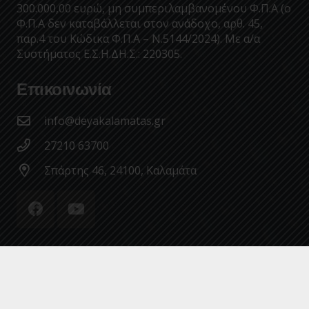
300.000,00 ευρώ, μη συμπεριλαμβανομένου Φ.Π.Α (ο
Φ.Π.Α δεν καταβάλλεται στον ανάδοχο, αρθ. 45,
παρ.4 του Κώδικα Φ.Π.Α – Ν.5144/2024). Με α/α
Συστήματος Ε.Σ.Η.ΔΗ.Σ.: 220305.
Επικοινωνία
info@deyakalamatas.gr
27210 63700
Σπάρτης 46, 24100, Καλαμάτα