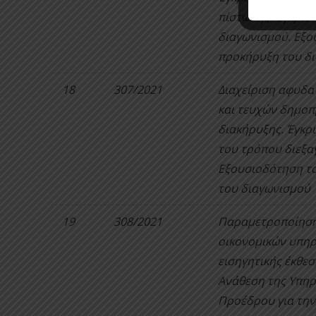
πίστωσης. Έγκρισ
διαγωνισμού. Εξο
προκήρυξη του δ
18
307/2021
Διαχείριση αφυδα
και τευχών δημοπ
διακήρυξης. Έγκρ
του τρόπου διεξα
Εξουσιοδότηση το
του διαγωνισμού
19
308/2021
Παραμετροποίηση
οικονομικών υπηρ
εισηγητικής έκθεσ
Ανάθεση της Υπηρ
Προέδρου για την