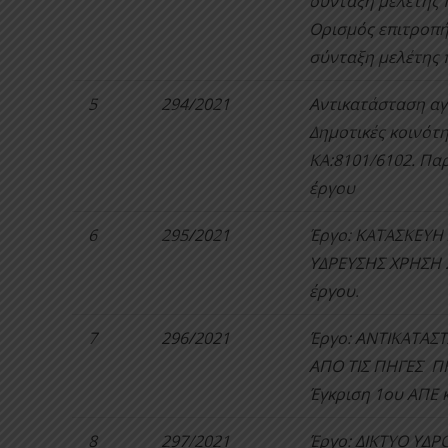
σύνταξη μελέτης 
Ορισμός επιτροπή
σύνταξη μελέτης 
5
294/2021
Αντικατάσταση αγ
Δημοτικές κοινότ
ΚΑ:8101/6102. Πα
έργου
6
295/2021
Έργο: ΚΑΤΑΣΚΕΥΗ
ΥΔΡΕΥΣΗΣ ΧΡΗΣΗ 2
έργου.
7
296/2021
Έργο: ΑΝΤΙΚΑΤΑΣ
ΑΠΟ ΤΙΣ ΠΗΓΕΣ 
Έγκριση 1ου ΑΠΕ
8
297/2021
Έργο: ΔΙΚΤΥΟ ΥΔ