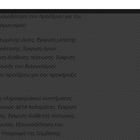
η του τρόπου διεξαγωγής του
υσιοδότηση του προέδρου για την
ιαγωνισμού
τωμένης ιλύος. Έγκριση μελέτης
ράτησης. Έγκριση όρων
ιση διάθεσης πίστωσης. Έγκριση
γωγής του διαγωνισμού.
υ προέδρου για την προκήρυξη
 πληροφοριακού συστήματος
εσιών ΔΕΥΑ Καλαμάτας. Έγκριση
ης. Έγκριση διάθεσης πίστωσης.
εσίας. Εξουσιοδότηση του
 Υπογραφή της Σύμβασης.