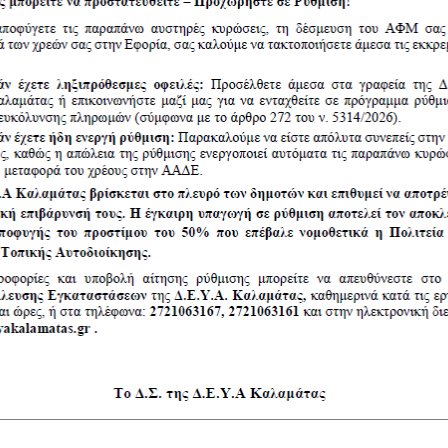
 πίστωσης. Έγκριση του τρόπου
ιαγωνισμού. Εξουσιοδότηση του
 προκήρυξη του διαγωνισμού
εκτρολύτη για την ΕΕΛ της ΔΕΥΑ
ΨΠΦ0ΟΡ0Χ-2Ψ1
ση Πρακτικού Κατακύρωσης.
ού Μειοδότη
ισμού εργαστηρίου
ι μικροβιολογικών δοκιμών ΔΕΥΑ
η εισηγητικής έκθεσης. Έγκριση
ρωσης. Ανάδειξη οριστικού
καυσίμων χρήσης 2022-2023.
και τευχών δημοπράτησης.
κήρυξης. Έγκριση διάθεσης