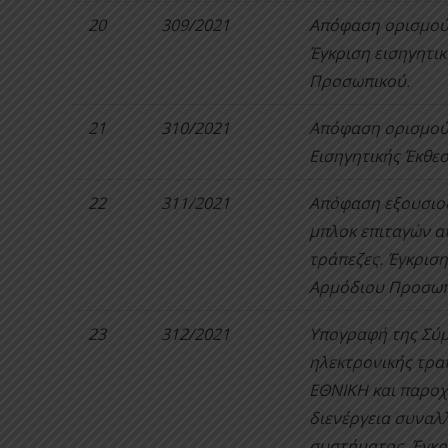
20
309/2021
Απόφαση ορισμού 
Έγκριση εισηγητι
Προσωπικού.
21
310/2021
Απόφαση ορισμού 
Εισηγητικής Έκθεσ
22
311/2021
Απόφαση εξουσιο
μπλοκ επιταγών α
τράπεζες. Έγκριση
Αρμόδιου Προσωπ
23
312/2021
Υπογραφή της Σύ
ηλεκτρονικής τρα
ΕΘΝΙΚΗ και παροχ
διενέργεια συνα
συστήματος. Έγκρ