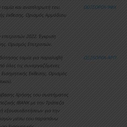
ταμία και αναπληρωτή του.
Ω07ΣΟΡ0Χ-9ΦΧ
κής έκθεσης. Ορισμός Αρμόδιου
επιτροπών 2022. Έγκριση
ης.
Ορισμός Επιτροπών.
δότησης ταμία για παραλαβή
ΩΞ25ΟΡ0Χ-ΑΡΠ
πό όλες τις συνεργαζόμενες
 Εισηγητικής Έκθεσης. Ορισμός
ικού.
μβασης Χρήσης του συστήματος
πεζικής
IBANK
με την Τράπεζα
ή εξουσιοδοτήσεων για την
λλαγών μέσω του παραπάνω
ιση Εισηγητικής