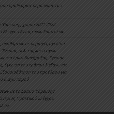
αση προθεσμίας περαίωσης του
ν Ύδρευσης χρήση 2021-2022.
ύ Ελέγχου Εγγυητικών Επιστολών
 ακαθάρτων σε περιοχές σχεδίου
 Έγκριση μελέτης και τευχών
κριση όρων διακήρυξης, Έγκριση
ς, Έγκριση του τρόπου διεξαγωγής
 Εξουσιοδότηση του προέδρου για
ου διαγωνισμού
εων με το Δίκτυο Ύδρευσης
 Έγκριση Πρακτικού Ελέγχου
ολών