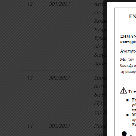
12
301/2021
Λειτουργία και σ
επεξεργασίας λυμ
δεκαοχτώ (18) αν
Έγκριση μελέτης 
Έγκριση όρων δια
πίστωσης. Έγκρισ
διαγωνισμού. Εξο
προκήρυξη του δ
13
302/2021
Σύμβαση παροχής
αυτοκινήτων). Έγκ
διάθεσης πίστωση
Εξουσιοδότηση τ
της Σύμβασης.
14
303/2021
Προμήθεια υδρομέ
τευχών δημοπράτ