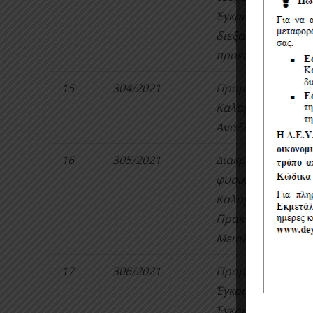
Έγκριση διάθεσης
διεξαγωγής του δ
προέδρου για την
15
304/2021
Προμήθεια πολυηλ
Καλαμάτας. Έγκρι
Ανάδειξη οριστικ
16
305/2021
Διακρίβωση εξοπλ
φυσικοχημικών κα
Καλαμάτας. Έγκρισ
Πρακτικού Κατακύ
Μειοδότη
17
306/2021
Προμήθεια υγρών 
Έγκριση μελέτης 
Έγκριση όρων δια