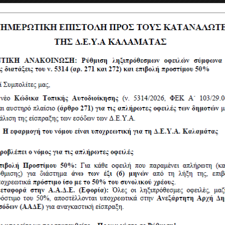
υντήρηση εγκατάστασης
άτων (ΕΕΛ) Καλαμάτας και των
τλιοστασίων λυμάτων της ΔΕΥΑΚ.
και τευχών δημοπράτησης.
κήρυξης. Έγκριση διάθεσης
η του τρόπου διεξαγωγής του
υσιοδότηση του προέδρου για την
ιαγωνισμού
 υπηρεσιών (1 μηχανικού
6Β9ΗΟΡ0Χ-ΜΦ3
ριση εισηγητικής έκθεσης. Έγκριση
ς. Ανάθεση της Υπηρεσίας.
ου Προέδρου για την Υπογραφή
τρων. Έγκριση μελέτης και
ησης. Έγκριση όρων διακήρυξης.