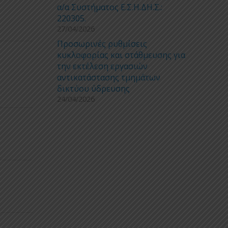
α/α Συστήματος Ε.Σ.Η.ΔΗ.Σ.:
220305.
27/04/2026
Προσωρινές ρυθμίσεις
κυκλοφορίας και στάθμευσης για
την εκτέλεση εργασιών
αντικατάστασης τμημάτων
δικτύου ύδρευσης
24/04/2026