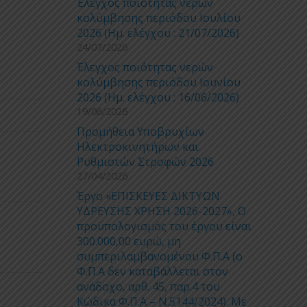
Έλεγχος ποιότητας νερών
κολύμβησης περιόδου Ιουλίου
2026 (Ημ. ελέγχου : 21/07/2026)
24/07/2026
Έλεγχος ποιότητας νερών
κολύμβησης περιόδου Ιουνίου
2026 (Ημ. ελέγχου : 16/06/2026)
19/06/2026
Προμήθεια Υποβρυχίων
Ηλεκτροκινητήρων και
Ρυθμιστών Στροφών 2026
27/04/2026
Έργο «ΕΠΙΣΚΕΥΕΣ ΔΙΚΤΥΩΝ
ΥΔΡΕΥΣΗΣ ΧΡΗΣΗ 2026-2027», Ο
προϋπολογισμός του έργου είναι
300.000,00 ευρώ, μη
συμπεριλαμβανομένου Φ.Π.Α (ο
Φ.Π.Α δεν καταβάλλεται στον
ανάδοχο, αρθ. 45, παρ.4 του
Κώδικα Φ.Π.Α – Ν.5144/2024). Με