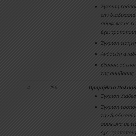
Έγκριση τρόπο
την διαδικασία
σύμφωνα με τις
έχει τροποποιη
Έγκριση εισηγη
Ανάδειξη ανάδ
Εξουσιοδότηση
της σύμβασης.
4
256
Προμήθεια Πολυηλε
Έγκριση διάθεσ
Έγκριση τρόπο
την διαδικασία
σύμφωνα με τις
έχει τροποποιη