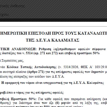
τικής έκθεσης.
οχου.
 του Πρόεδρου για την υπογραφή
ος Κινητού Συνεργείου
ΨΜΝΞΟΡ0Χ-ΣΙ8
χημα)
ης πίστωσης.
υ διεξαγωγής του διαγωνισμού με
 της απευθείας ανάθεσης
 διατάξεις του Ν. 4412/2016 όπως
θεί και ισχύει μέχρι σήμερα.
τικής έκθεσης.
οχου.