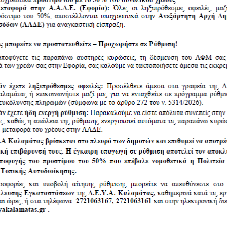
 του Πρόεδρου για την υπογραφή
ΤΛΟ «Ολοκλήρωση
9ΒΞΔΟΡ0Χ-ΚΘΠ
 πράξεων κατασκευής ή/και
ν ύδρευσης και πράξεων
ύων ύδρευσης με εφαρμογή
ιρισμού/ τηλεελέγχου και
ρων»
ρων της Πρόσκλησης
 του προέδρου για υποβολή
Πρόσκληση με κωδικό: 5.5.62.2.Τ
 14585 στο Πρόγραμμα
 κλιματική αλλαγή
γών Ύδρευσης στις Τοπικές &
ΨΩΠΑΟΡ0Χ-Ψ45
τες του Δήμου Καλαμάτας