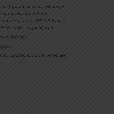
υ διεξαγωγής του διαγωνισμού με
 της απευθείας ανάθεσης
 διατάξεις του Ν. 4412/2016 όπως
θεί και ισχύει μέχρι σήμερα.
τικής έκθεσης.
οχου.
 του Πρόεδρου για την υπογραφή