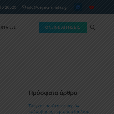
10 20020
info@deyakalamatas.gr
RTVILLE
ONLINE ΑΙΤΉΣΕΙΣ
Πρόσφατα άρθρα
Έλεγχος ποιότητας νερών
κολύμβησης περιόδου Ιουλίου