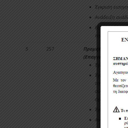
Έγκριση εισηγη
Ανάδειξη ανάδ
Εξουσιοδότηση
της σύμβασης.
5
257
Προμήθεια Οχήματ
(Επαγγελματικό Ό
Έγκριση διάθεσ
Έγκριση τρόπο
την διαδικασία
σύμφωνα με τις
έχει τροποποιη
Έγκριση εισηγη
Ανάδειξη ανάδ