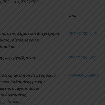
ς 2024 στις 27/12/2024
ΑΔΑ
ης στην Δημοτική Επιχείρηση
ΡΡΦΖΟΡ0Χ-3ΨΟ
σης Τρίπολης του κ.
όπουλου
ης ως εργαζόμενος
ΡΞ00ΟΡ0Χ-ΝΘΓ
μαστική άντληση Γεωτρήσεων
Ψ0ΦΛΟΡ0Χ-8ΨΠ
τητα Καλαμάτας με την
τακτης ανάγκης λόγω
μο Καλαμάτας
ης πίστωσης.