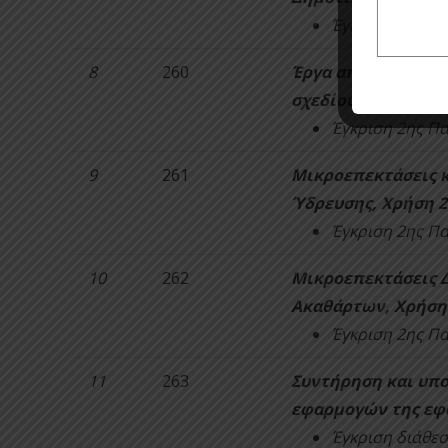
Έγκριση πρωτο
8
260
Έργα αποχέτευσης 
σχεδίου δήμου Κα
Έγκριση 2ης Π
9
261
Μικροεπεκτάσεις κ
Ύδρευσης, Χρήση 2
Έγκριση 2ης Π
10
262
Μικροεπεκτάσεις 
Ακαθάρτων, Χρήση
Έγκριση 2ης Π
11
263
Συντήρηση και υπ
εφαρμογών της εφ
Έγκριση διάθεσ