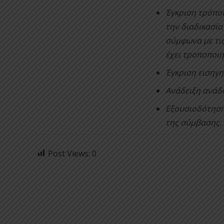
Έγκριση τρόπο
την διαδικασία
σύμφωνα με τις
έχει τροποποιη
Έγκριση εισηγη
Ανάδειξη ανάδ
Εξουσιοδότηση
της σύμβασης.
Post Views:
0