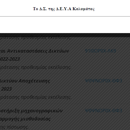
κόλλου παραλαβής έργου.
ακαθάρτων σε περιοχές εκτός
9ΠΜΖΟΡ0Χ-2Ψ0
λαμάτας
αράτασης προθεσμίας εκτέλεσης.
αι Αντικαταστάσεις Δικτύων
91Ι0ΟΡ0Χ-ΛΚ9
022-2023
αράτασης προθεσμίας εκτέλεσης.
Δικτύου Αποχέτευσης
Ψ0ΨΝΟΡ0Χ-ΘΦ3
 2023
αράτασης προθεσμίας εκτέλεσης.
οστήριξη μηχανογραφικών
Ψ0ΨΝΟΡ0Χ-ΘΦ3
αρμογής μισθοδοσίας
ης πίστωσης.