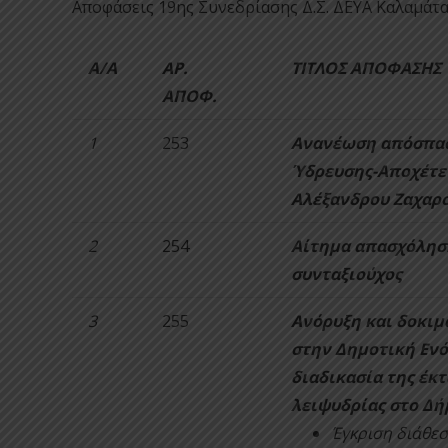
Αποφάσεις 19ης Συνεδρίασης Δ.Σ. ΔΕΥΑ Καλαμάτα
Α/Α
ΑΡ.
ΤΙΤΛΟΣ ΑΠΟΦΑΣΗΣ
ΑΠΟΦ.
1
253
Ανανέωση απόσπασ
Ύδρευσης-Αποχέτευ
Αλέξανδρου Ζαχαρ
2
254
Αίτημα απασχόλησ
συνταξιούχος
3
255
Ανόρυξη και δοκι
στην Δημοτική Ενό
διαδικασία της έκ
λειψυδρίας στο Δή
Έγκριση διάθεσ