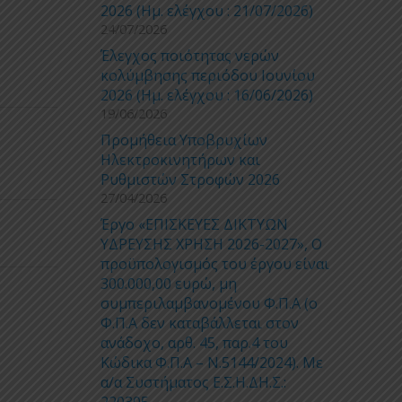
2026 (Ημ. ελέγχου : 21/07/2026)
24/07/2026
Έλεγχος ποιότητας νερών
κολύμβησης περιόδου Ιουνίου
2026 (Ημ. ελέγχου : 16/06/2026)
19/06/2026
Προμήθεια Υποβρυχίων
Ηλεκτροκινητήρων και
Ρυθμιστών Στροφών 2026
27/04/2026
Έργο «ΕΠΙΣΚΕΥΕΣ ΔΙΚΤΥΩΝ
ΥΔΡΕΥΣΗΣ ΧΡΗΣΗ 2026-2027», Ο
προϋπολογισμός του έργου είναι
300.000,00 ευρώ, μη
συμπεριλαμβανομένου Φ.Π.Α (ο
Φ.Π.Α δεν καταβάλλεται στον
ανάδοχο, αρθ. 45, παρ.4 του
Κώδικα Φ.Π.Α – Ν.5144/2024). Με
α/α Συστήματος Ε.Σ.Η.ΔΗ.Σ.:
220305.