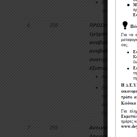
Εξουσιοδότηση
της σύμβασης.
6
258
ΠΡΟΣΚΛΗΣΗ ΜΕ ΤΙ
τμηματοποιημένων
αναβάθμισης έργω
αναβάθμισης δικτ
συστημάτων τηλεχε
έξυπνων υδρομέτ
Αποδοχή των ό
Εξουσιοδότηση
πρότασης στην 
Α/Α ΟΠΣ ΕΣΠΑ:
Περιβάλλον και
7
259
Αντικατάσταση Αγω
Δημοτικές Κοινότη