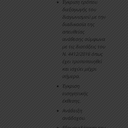
Έγκριση τρόπου
διεξαγωγής του
διαγωνισμού με την
διαδικασία της
απευθείας
ανάθεσης σύμφωνα
με τις διατάξεις του
Ν. 4412/2016 όπως
έχει τροποποιηθεί
και ισχύει μέχρι
σήμερα.
Έγκριση
εισηγητικής
έκθεσης.
Ανάδειξη
ανάδοχου.
Εξουσιοδότηση του