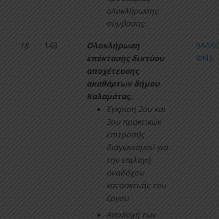
ολοκλήρωσης
σύμβασης.
18
143
Ολοκλήρωση
9ΑΛΛ
επέκτασης δικτύου
ΦΝΔ
αποχέτευσης
ακαθάρτων δήμου
Καλαμάτας.
Έγκριση 2ου και
3ου πρακτικών
επιτροπής
διαγωνισμού για
την επιλογή
αναδόχου
κατασκευής του
έργου
Αποδοχή των