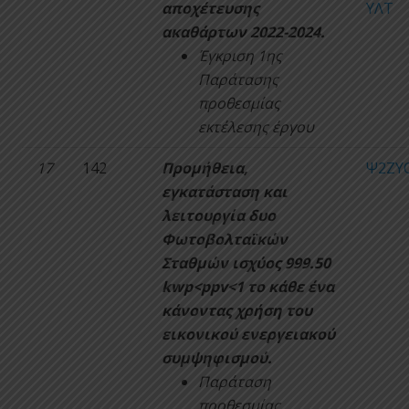
αποχέτευσης
ΥΛΤ
ακαθάρτων 2022-2024.
Έγκριση 1ης
Παράτασης
προθεσμίας
εκτέλεσης έργου
17
142
Προμήθεια,
Ψ2ΖΥ
εγκατάσταση και
λειτουργία δυο
Φωτοβολταϊκών
Σταθμών ισχύος 999.50
kwp<ppv<1 το κάθε ένα
κάνοντας χρήση του
εικονικού ενεργειακού
συμψηφισμού.
Παράταση
προθεσμίας