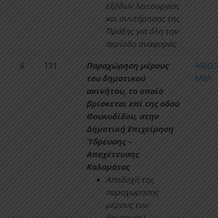
εξόδων λειτουργίας
και συντήρησης της
Πράξης για όλη την
περίοδο αναφοράς
6
131
Παραχώρηση μέρους
ΨΒΩΞ
του δημοτικού
Μ8Λ
ακινήτου, το οποίο
βρίσκεται επί της οδού
Θουκυδίδου, στην
Δημοτική Επιχείρηση
Ύδρευσης –
Αποχέτευσης
Καλαμάτας
Αποδοχή της
παραχώρησης
μέρους του
δημοτικού