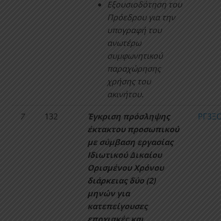
Εξουσιοδότηση του
Πρόεδρου για την
υπογραφή του
ανωτέρω
συμφωνητικού
παραχώρησης
χρήσης του
ακινήτου.
7
132
Έγκριση πρόσληψης
ΡΓ3ΞΟ
έκτακτου προσωπικού
με σύμβαση εργασίας
Ιδιωτικού Δικαίου
Ορισμένου Χρόνου
διάρκειας δύο (2)
μηνών για
κατεπείγουσες
εποχιακές και