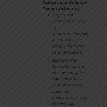
Συλλεκτήρας Ομβρίων
Ζώνης Ι Καλαμάτας
Έγκριση του
υποδείγματος για
τη
χρηματοοικονομική
βιωσιμότητα της
πράξης σύμφωνα
με το υπόδειγμα,
Δέσμευση της
Δ.Ε.Υ.Α Καλαμάτας
για την εξασφάλιση
των απαιτούμενων
χρηματοδοτικών
πόρων και
μηχανισμών για την
κάλυψη των