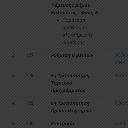
Ύδρευσης Δήμου
Καλαμάτας – Φάση Β
Παράταση
προθεσμίας
ολοκλήρωσης
σύμβασης
2
127
Ρύθμιση Οφειλών
6ΘΘΛ
ΜΗΒ
3
128
5η Τροποποίηση
91ΔΛΟ
Τεχνικού
Προγράμματος
4
129
6η Τροποποίηση
ΡΟΛΥ
Προϋπολογισμού
5
130
Κεντρικός
6ΞΚ1