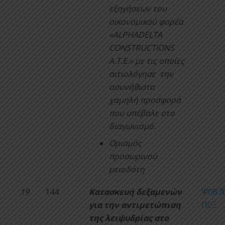
εξηγήσεων του
οικονομικού φορέα
«ALPHADELTA
CONSTRUCTIONS
Α.Τ.Ε.» με τις οποίες
αιτιολόγησε την
ασυνήθιστα
χαμηλή προσφορά
που υπέβαλε στο
διαγωνισμό.
Ορισμός
προσωρινού
μειοδότη
19
144
Κατασκευή δεξαμενών
Ψ0Β7
για την αντιμετώπιση
Π0Ξ
της λειψυδρίας στο