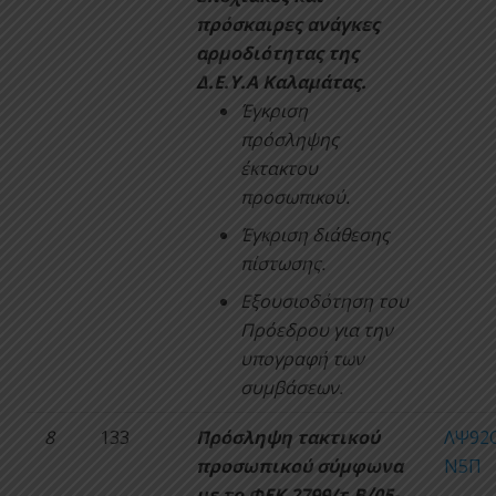
πρόσκαιρες ανάγκες
αρμοδιότητας της
Δ.Ε.Υ.Α Καλαμάτας.
Έγκριση
πρόσληψης
έκτακτου
προσωπικού.
Έγκριση διάθεσης
πίστωσης.
Εξουσιοδότηση του
Πρόεδρου για την
υπογραφή των
συμβάσεων.
8
133
Πρόσληψη τακτικού
ΛΨ92
προσωπικού σύμφωνα
Ν5Π
με το ΦΕΚ 2799/τ.Β΄/05-