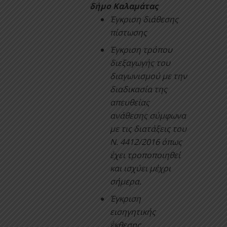
δήμο Καλαμάτας
Έγκριση διάθεσης
πίστωσης
Έγκριση τρόπου
διεξαγωγής του
διαγωνισμού με την
διαδικασία της
απευθείας
ανάθεσης σύμφωνα
με τις διατάξεις του
Ν. 4412/2016 όπως
έχει τροποποιηθεί
και ισχύει μέχρι
σήμερα.
Έγκριση
εισηγητικής
έκθεσης.