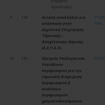
ενέργειες
πρόσληψης.
9
134
Αίτηση υπαλλήλου για
Ψ1ΖΝ
απόσπαση στην
ΛΝΝ
Δημοτική Επιχείρηση
Ύδρευσης –
Αποχέτευσης Λάρισας
(Δ.Ε.Υ.Α.Λ).
10
135
Ορισμός Υπόλογου και
9ΩΥΙ
Υπευθύνου
Λογαριασμού για την
ταμειακή διαχείριση
λογαριασμού ή
αναλόγως
λογαριασμών
χρηματοδοτούμενων