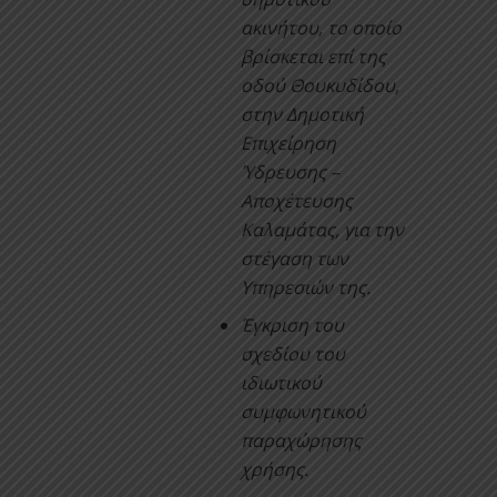
ακινήτου, το οποίο
βρίσκεται επί της
οδού Θουκυδίδου,
στην Δημοτική
Επιχείρηση
Ύδρευσης –
Αποχέτευσης
Καλαμάτας, για την
στέγαση των
Υπηρεσιών της.
Έγκριση του
σχεδίου του
ιδιωτικού
συμφωνητικού
παραχώρησης
χρήσης.