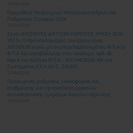
19/06/2026
Προμήθεια Υποβρυχίων Ηλεκτροκινητήρων και
Ρυθμιστών Στροφών 2026
27/04/2026
Έργο «ΕΠΙΣΚΕΥΕΣ ΔΙΚΤΥΩΝ ΥΔΡΕΥΣΗΣ ΧΡΗΣΗ 2026-
2027», Ο προϋπολογισμός του έργου είναι
300.000,00 ευρώ, μη συμπεριλαμβανομένου Φ.Π.Α (ο
Φ.Π.Α δεν καταβάλλεται στον ανάδοχο, αρθ. 45,
παρ.4 του Κώδικα Φ.Π.Α – Ν.5144/2024). Με α/α
Συστήματος Ε.Σ.Η.ΔΗ.Σ.: 220305.
27/04/2026
Προσωρινές ρυθμίσεις κυκλοφορίας και
στάθμευσης για την εκτέλεση εργασιών
αντικατάστασης τμημάτων δικτύου ύδρευσης
24/04/2026