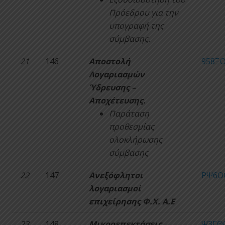
Πρόεδρου για την
υπογραφή της
σύμβασης.
21
146
Αποστολή
958ΞΟ
Λογαριασμών
Ύδρευσης –
Αποχέτευσης.
Παράταση
προθεσμίας
ολοκλήρωσης
σύμβασης
22
147
Ανεξόφλητοι
ΡΨ6Ο
λογαριασμοί
επιχείρησης Φ.Χ. Α.Ε
23
148
Μικροεπεκτάσεις
Ψ3ΓΘ