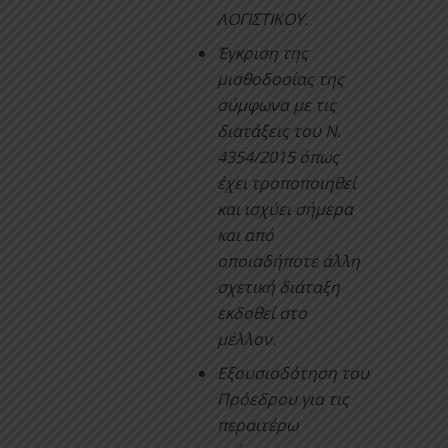
ΛΟΓΙΣΤΙΚΟΥ.
Έγκριση της
μισθοδοσίας της
σύμφωνα με τις
διατάξεις του Ν.
4354/2015 όπως
έχει τροποποιηθεί
και ισχύει σήμερα
και από
οποιαδήποτε άλλη
σχετική διάταξη
εκδοθεί στο
μέλλον.
Εξουσιοδότηση του
Πρόεδρου για τις
περαιτέρω