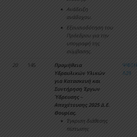
Ανάδειξη
ανάδοχου.
Εξουσιοδότηση του
Πρόεδρου για την
υπογραφή της
σύμβασης.
20
145
Προμήθεια
ΨΦΞΗ
Υδραυλικών Υλικών
Λ29
για Κατασκευή και
Συντήρηση Έργων
Ύδρευσης –
Αποχέτευσης 2025 Δ.Ε.
Θουρίας.
Έγκριση διάθεσης
πίστωσης