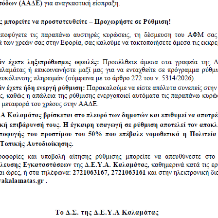
τιση Πίνακα Μηχανικών ΔΕΥΑ
9Κ5ΚΟΡ0Χ-Ρ90
γραφή τους στους Πίνακες του
Όροι χρήσης
Πολιτική Προστασίας 