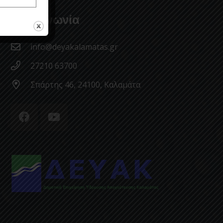
Επικοινωνία
info@deyakalamatas.gr
27210 63700
Σπάρτης 46, 24100, Καλαμάτα