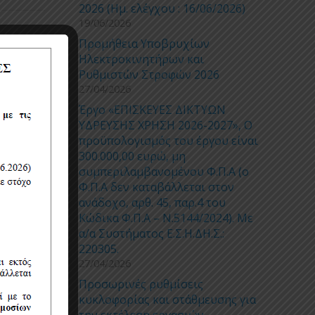
2026 (Ημ. ελέγχου : 16/06/2026)
19/06/2026
Προμήθεια Υποβρυχίων
Ηλεκτροκινητήρων και
Ρυθμιστών Στροφών 2026
27/04/2026
Έργο «ΕΠΙΣΚΕΥΕΣ ΔΙΚΤΥΩΝ
ΥΔΡΕΥΣΗΣ ΧΡΗΣΗ 2026-2027», Ο
προϋπολογισμός του έργου είναι
300.000,00 ευρώ, μη
συμπεριλαμβανομένου Φ.Π.Α (ο
Φ.Π.Α δεν καταβάλλεται στον
ανάδοχο, αρθ. 45, παρ.4 του
Κώδικα Φ.Π.Α – Ν.5144/2024). Με
α/α Συστήματος Ε.Σ.Η.ΔΗ.Σ.:
220305.
27/04/2026
Προσωρινές ρυθμίσεις
κυκλοφορίας και στάθμευσης για
την εκτέλεση εργασιών