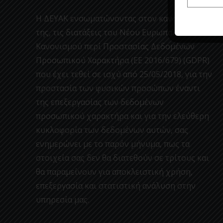
Η ΔΕΥΑΚ ενσωματώνοντας στον κανονισμο
της, τις διατάξεις του Νέου Ευρωπαϊκού
Κανονισμού περί Προστασίας Δεδομένων
Προσωπικού Χαρακτήρα (ΕΕ 2016/679) (GDPR)
που έχει τεθεί σε ισχύ από 25/05/2018, για την
προστασία των φυσικών προσώπων έναντι
της επεξεργασίας των δεδομένων
προσωπικού χαρακτήρα και για την ελεύθερη
κυκλοφορία των δεδομένων αυτών, σας
ενημερώνει με το παρόν μήνυμα, πως τα
στοιχεία σας δεν θα διατεθούν σε τρίτους και
θα παραμείνουν για αποκλειστική χρήση,
επεξεργασία και στατιστική ανάλυση στην
υπηρεσία μας.