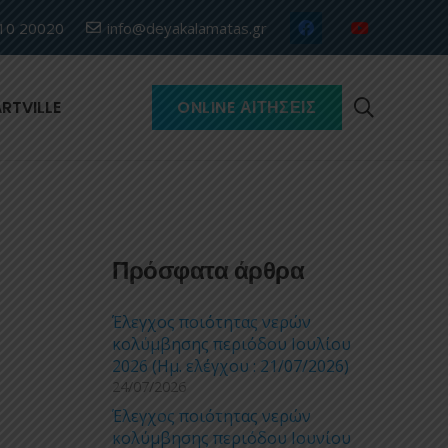
10 20020
info@deyakalamatas.gr
RTVILLE
ONLINE ΑΙΤΉΣΕΙΣ
Πρόσφατα άρθρα
Έλεγχος ποιότητας νερών
κολύμβησης περιόδου Ιουλίου
2026 (Ημ. ελέγχου : 21/07/2026)
24/07/2026
Έλεγχος ποιότητας νερών
κολύμβησης περιόδου Ιουνίου