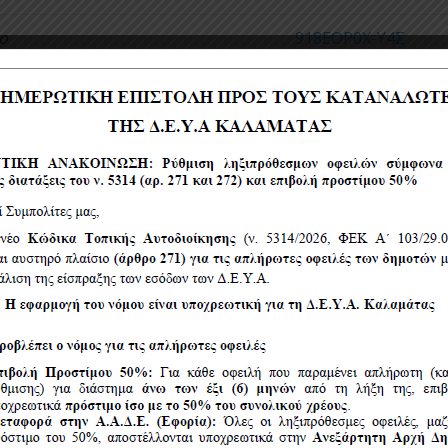
ο
918ΕΟΡ0Χ-Υ4Σ
 Προσλήψεων Προσωπικού ΔΕΥΑ
ΩΥΜΖΟΡ0Χ-1ΗΜ
 από το ΤπΔ για το έργο
9ΨΥΒΟΡ0Χ-ΛΟΓ
δράσεις βελτίωσης της
ειας και αξιοποίηση Ανανεώσιμων
στις υποδομές διαχείρισης υδάτων
 Καλαμάτας» του προγράμματος
.
Έγκριση Εισηγητικής Έκθεσης
.
ι των προϋποθέσεων του
ου από το ΤπΔ
.
Εξουσιοδότηση
 Υπογραφή του Επενδυτικού
Δ