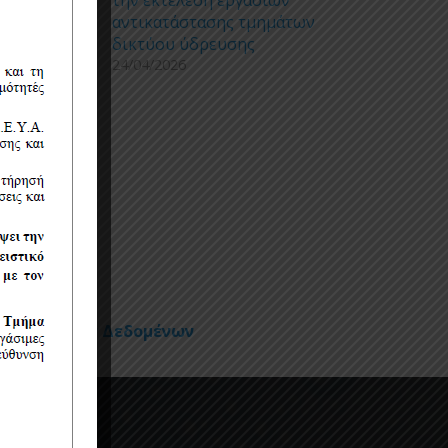
αντικατάστασης τμημάτων
δικτύου ύδρευσης
24/04/2026
Προσωπικών Δεδομένων