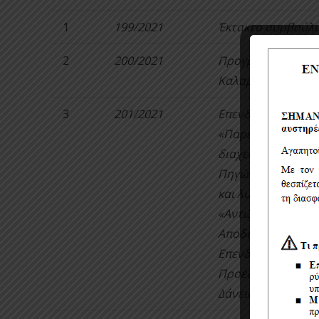
1
199/2021
Έκτακτο συμβούλι
2
200/2021
Προγραμματισμός
Καλαμάτας 2022
3
201/2021
Επενδυτικό Δάνειο
«Παρεμβάσεις και 
διαχείρισης ενέργ
Πηγών Ενέργειας 
και λυμάτων ΔΕΥΑ
«Αντώνης Τρίτσης»
Αποδοχή όρων κα
Επενδυτικού Δάνει
Προέδρου για την
Δάνειου από το Τπ