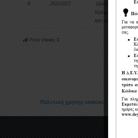
4
202/2021
Ορισμός – Κατάρ
Καλαμάτας για Εγ
ΜΗ.Μ.Ε.Δ.
Post Views:
0
Πολιτική χρήσης cookies