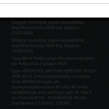
Πρόσφατα Άρθρα
Έλεγχος ποιότητας νερών κολύμβησης
περιόδου Ιουλίου 2026 (Ημ. ελέγχου :
21/07/2026)
Έλεγχος ποιότητας νερών κολύμβησης
περιόδου Ιουνίου 2026 (Ημ. ελέγχου :
16/06/2026)
Προμήθεια Υποβρυχίων Ηλεκτροκινητήρων
και Ρυθμιστών Στροφών 2026
Έργο «ΕΠΙΣΚΕΥΕΣ ΔΙΚΤΥΩΝ ΥΔΡΕΥΣΗΣ ΧΡΗΣΗ
2026-2027», Ο προϋπολογισμός του έργου
είναι 300.000,00 ευρώ, μη
συμπεριλαμβανομένου Φ.Π.Α (ο Φ.Π.Α δεν
καταβάλλεται στον ανάδοχο, αρθ. 45, παρ.4
του Κώδικα Φ.Π.Α – Ν.5144/2024). Με α/α
Συστήματος Ε.Σ.Η.ΔΗ.Σ.: 220305.