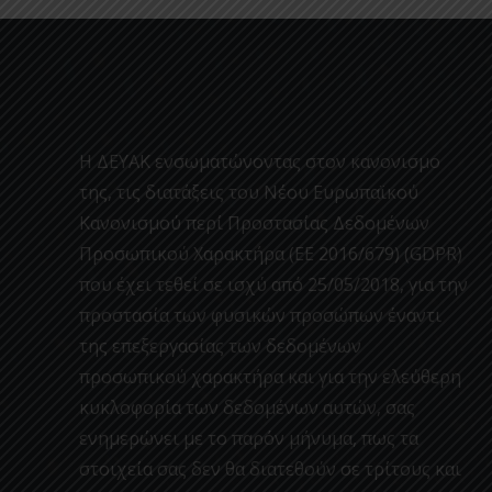
Η ΔΕΥΑΚ ενσωματώνοντας στον κανονισμο
της, τις διατάξεις του Νέου Ευρωπαϊκού
Κανονισμού περί Προστασίας Δεδομένων
Προσωπικού Χαρακτήρα (ΕΕ 2016/679) (GDPR)
που έχει τεθεί σε ισχύ από 25/05/2018, για την
προστασία των φυσικών προσώπων έναντι
της επεξεργασίας των δεδομένων
προσωπικού χαρακτήρα και για την ελεύθερη
κυκλοφορία των δεδομένων αυτών, σας
ενημερώνει με το παρόν μήνυμα, πως τα
στοιχεία σας δεν θα διατεθούν σε τρίτους και