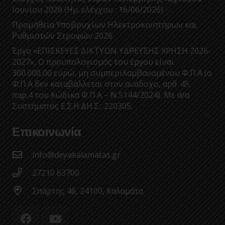
Ιουνίου 2026 (Ημ. ελέγχου : 16/06/2026)
Προμήθεια Υποβρυχίων Ηλεκτροκινητήρων και
Ρυθμιστών Στροφών 2026
Έργο «ΕΠΙΣΚΕΥΕΣ ΔΙΚΤΥΩΝ ΥΔΡΕΥΣΗΣ ΧΡΗΣΗ 2026-
2027», Ο προϋπολογισμός του έργου είναι
300.000,00 ευρώ, μη συμπεριλαμβανομένου Φ.Π.Α (ο
Φ.Π.Α δεν καταβάλλεται στον ανάδοχο, αρθ. 45,
παρ.4 του Κώδικα Φ.Π.Α – Ν.5144/2024). Με α/α
Συστήματος Ε.Σ.Η.ΔΗ.Σ.: 220305.
Επικοινωνία
info@deyakalamatas.gr
27210 63700
Σπάρτης 46, 24100, Καλαμάτα