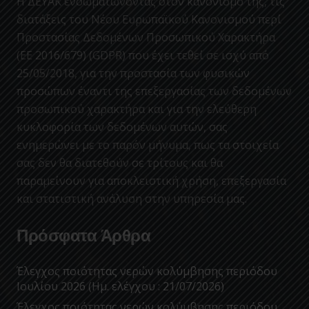
Η ΔΕΥΑΚ ενσωματώνοντας στον κανονισμο της, τις
διατάξεις του Νέου Ευρωπαϊκού Κανονισμού περί
Προστασίας Δεδομένων Προσωπικού Χαρακτήρα
(ΕΕ 2016/679) (GDPR) που έχει τεθεί σε ισχύ από
25/05/2018, για την προστασία των φυσικών
προσώπων έναντι της επεξεργασίας των δεδομένων
προσωπικού χαρακτήρα και για την ελεύθερη
κυκλοφορία των δεδομένων αυτών, σας
ενημερώνει με το παρόν μήνυμα, πως τα στοιχεία
σας δεν θα διατεθούν σε τρίτους και θα
παραμείνουν για αποκλειστική χρήση, επεξεργασία
και στατιστική ανάλυση στην υπηρεσία μας.
Πρόσφατα Άρθρα
Έλεγχος ποιότητας νερών κολύμβησης περιόδου
Ιουλίου 2026 (Ημ. ελέγχου : 21/07/2026)
Έλεγχος ποιότητας νερών κολύμβησης περιόδου