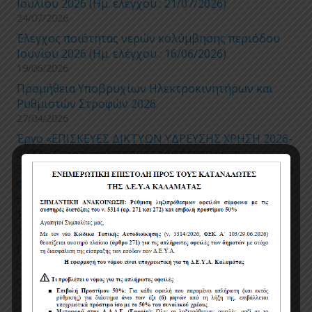
Ιουλίου 2026 (Ημ. ελέγχου : 21/07/2026)
24/07/2026
Έλεγχος ποιότητας νερών κολύμβησης περιόδου
Ιουνίου 2026 (Ημ. ελέγχου : 16/06/2026)
19/06/2026
Προμήθεια Υποβρυχίων Ηλεκτροκινητήρων και
Ρυθμιστών Στροφών 2026
27/04/2026
Έργο «ΕΠΙΣΚΕΥΕΣ ΔΙΚΤΥΩΝ ΥΔΡΕΥΣΗΣ ΧΡΗΣΗ 2026-
2027», Ο προϋπολογισμός του έργου είναι
300.000,00 ευρώ, μη συμπεριλαμβανομένου Φ.Π.Α (ο
Φ.Π.Α δεν καταβάλλεται στον ανάδοχο, αρθ. 45,
παρ.4 του Κώδικα Φ.Π.Α – Ν.5144/2024). Με α/α
Συστήματος Ε.Σ.Η.ΔΗ.Σ.: 220305.
27/04/2026
Προσωρινές ρυθμίσεις κυκλοφορίας και
στάθμευσης για την εκτέλεση εργασιών
αντικατάστασης τμημάτων δικτύου ύδρευσης
24/04/2026