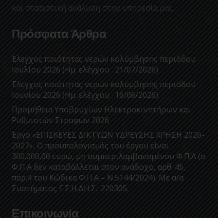
και στατιστική ανάλυση στην υπηρεσία μας.
Πρόσφατα Άρθρα
Έλεγχος ποιότητας νερών κολύμβησης περιόδου
Ιουλίου 2026 (Ημ. ελέγχου : 21/07/2026)
Έλεγχος ποιότητας νερών κολύμβησης περιόδου
Ιουνίου 2026 (Ημ. ελέγχου : 16/06/2026)
Προμήθεια Υποβρυχίων Ηλεκτροκινητήρων και
Ρυθμιστών Στροφών 2026
Έργο «ΕΠΙΣΚΕΥΕΣ ΔΙΚΤΥΩΝ ΥΔΡΕΥΣΗΣ ΧΡΗΣΗ 2026-
2027», Ο προϋπολογισμός του έργου είναι
300.000,00 ευρώ, μη συμπεριλαμβανομένου Φ.Π.Α (ο
Φ.Π.Α δεν καταβάλλεται στον ανάδοχο, αρθ. 45,
παρ.4 του Κώδικα Φ.Π.Α – Ν.5144/2024). Με α/α
Συστήματος Ε.Σ.Η.ΔΗ.Σ.: 220305.
Επικοινωνία