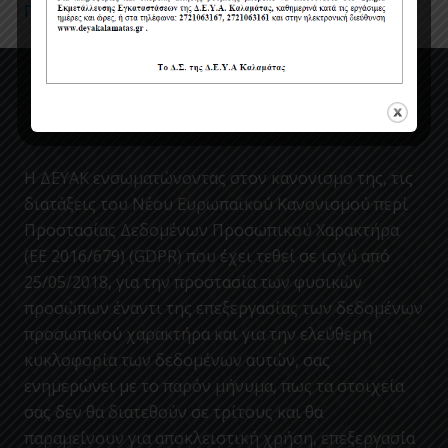
Πολιτική Προστασίας Προσωπικών Δεδομένων
Η ΔΕΥΑΚ ενσωματώνοντας στον κανονισμο της, τις
διατάξεις του Νέου Ευρωπαϊκού Κανονισμού περί
Προστασίας Δεδομένων Προσωπικού Χαρακτήρα
(ΕΕ 2016/679) (GDPR) που έχει τεθεί σε ισχύ από
25/05/2018, για την προστασία των φυσικών
προσώπων έναντι της επεξεργασίας των δεδομένων
προσωπικού χαρακτήρα και για την ελεύθερη
κυκλοφορία των δεδομένων αυτών, σας
ενημερώνει με το παρόν μήνυμα, πως τα στοιχεία
σας δεν θα διατεθούν σε τρίτους και θα
παραμείνουν για αποκλειστική χρήση, επεξεργασία