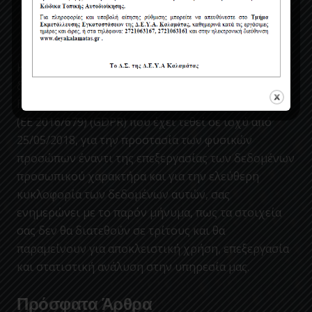
Η ΔΕΥΑΚ ενσωματώνοντας στον κανονισμο της, τις
διατάξεις του Νέου Ευρωπαϊκού Κανονισμού περί
Προστασίας Δεδομένων Προσωπικού Χαρακτήρα
(ΕΕ 2016/679) (GDPR) που έχει τεθεί σε ισχύ από
25/05/2018, για την προστασία των φυσικών
προσώπων έναντι της επεξεργασίας των δεδομένων
προσωπικού χαρακτήρα και για την ελεύθερη
κυκλοφορία των δεδομένων αυτών, σας
ενημερώνει με το παρόν μήνυμα, πως τα στοιχεία
σας δεν θα διατεθούν σε τρίτους και θα
παραμείνουν για αποκλειστική χρήση, επεξεργασία
και στατιστική ανάλυση στην υπηρεσία μας.
Πρόσφατα Άρθρα