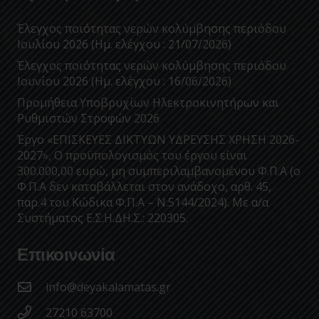
Έλεγχος ποιότητας νερών κολύμβησης περιόδου
Ιουλίου 2026 (Ημ. ελέγχου : 21/07/2026)
Έλεγχος ποιότητας νερών κολύμβησης περιόδου
Ιουνίου 2026 (Ημ. ελέγχου : 16/06/2026)
Προμήθεια Υποβρυχίων Ηλεκτροκινητήρων και
Ρυθμιστών Στροφών 2026
Έργο «ΕΠΙΣΚΕΥΕΣ ΔΙΚΤΥΩΝ ΥΔΡΕΥΣΗΣ ΧΡΗΣΗ 2026-
2027», Ο προϋπολογισμός του έργου είναι
300.000,00 ευρώ, μη συμπεριλαμβανομένου Φ.Π.Α (ο
Φ.Π.Α δεν καταβάλλεται στον ανάδοχο, αρθ. 45,
παρ.4 του Κώδικα Φ.Π.Α – Ν.5144/2024). Με α/α
Συστήματος Ε.Σ.Η.ΔΗ.Σ.: 220305.
Επικοινωνία
info@deyakalamatas.gr
27210 63700