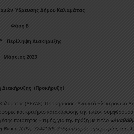
ομών Ύδρευσης Δήμου Καλαμάτας
Φάση Β
ο
Περίληψη Διακήρυξης
Μάρτιος
2023
 Διακήρυξης (Προκήρυξη)
Καλαμάτας (ΔΕΥΑΚ), Προκηρύσσει Ανοικτό Ηλεκτρονικό Δι
σφορές και κριτήριο κατακύρωσης την πλέον συμφέρουσα
σης ποιότητας – τιμής, για την πράξη με τίτλο
«Αναβάθμ
η Β»
και
(CPV): 32441200-8 (Εξοπλισμός τηλεμετρίας και ελ