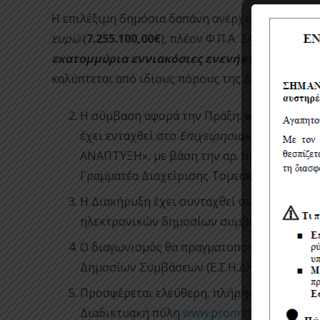
Η επιλέξιμη δημόσια δαπάνη ανέρχεται σε
επτά 
ευρώ
(
7.255.100,00€
), πλέον Φ.Π.Α. 24% (
1.741.224
εκατομμύρια εννιακόσιες ενενήντα έξι χιλιάδ
καλύπτεται από ιδίους πόρους της ΔΕΥΑ
ΚΑΛΑΜ
Η σύμβαση αφορά την Πράξη:
«Αναβάθμιση
έχει ενταχθεί στο
Επιχειρησιακό Πρόγραμμ
ΑΝΑΠΤΥΞΗ», με βάση την αρ. πρωτ. ΕΥΔ ΠΕ
Γραμματέα Διαχείρισης Τομεακών ΕΠ ΕΤΠΑ 
Η Διακήρυξη έχει συνταχθεί σύμφωνα με το
ηλεκτρονικών δημοσίων συμβάσεων προμηθε
Ο διαγωνισμός θα πραγματοποιηθεί με χρή
Δημοσίων Συμβάσεων (Ε.Σ.Η.ΔΗ.Σ.) μέσω τη
Προσφέρεται ελεύθερη, πλήρης, άμεση και
Διαδικτυακή πύλη
www.promitheus.gov.gr
τ