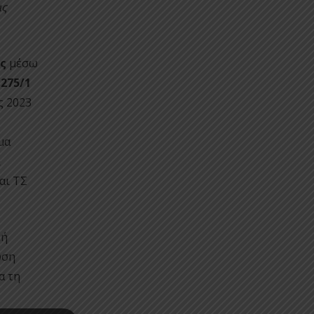
ας
ας
μέσω
 275/1
ς 2023
μα
&
αι ΤΣ
κή
ωση
α τη