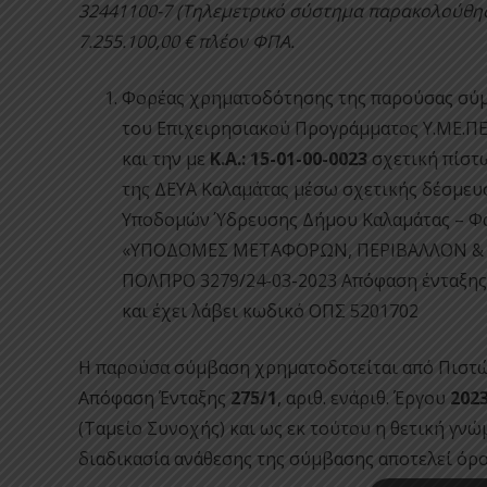
32441100-7 (Τηλεμετρικό σύστημα παρακολούθησ
7.255.100,00
€ πλέον ΦΠΑ.
Φορέας χρηματοδότησης της παρούσας σύμ
του Επιχειρησιακού Προγράμματος Υ.ΜΕ.ΠΕΡ
και την με
Κ.Α.: 15-01-00-0023
σχετική πίστ
της ΔΕΥΑ Καλαμάτας μέσω σχετικής δέσμευ
Υποδομών Ύδρευσης Δήμου Καλαμάτας – Φάσ
«ΥΠΟΔΟΜΕΣ ΜΕΤΑΦΟΡΩΝ, ΠΕΡΙΒΑΛΛΟΝ & ΑΕ
ΠΟΛΠΡΟ 3279/24-03-2023 Απόφαση ένταξης 
και έχει λάβει κωδικό ΟΠΣ 5201702
Η παρούσα σύμβαση χρηματοδοτείται από Πιστ
Απόφαση Ένταξης
275/1
, αριθ. ενάριθ. Έργου
202
(Ταμείο Συνοχής) και ως εκ τούτου η θετική γνώμ
διαδικασία ανάθεσης της σύμβασης αποτελεί όρο