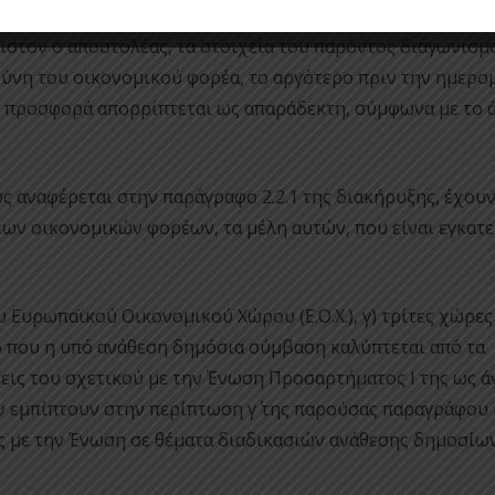
 εγγυήσεων που εκδίδονται ηλεκτρονικά, προσκομίζονται,
ιστον ο αποστολέας, τα στοιχεία του παρόντος διαγωνισμ
θύνη του οικονομικού φορέα, το αργότερο πριν την ημερο
 προσφορά απορρίπτεται ως απαράδεκτη, σύμφωνα με το 
 αναφέρεται στην παράγραφο 2.2.1 της διακήρυξης, έχου
ων οικονομικών φορέων, τα μέλη αυτών, που είναι εγκατ
υ Ευρωπαϊκού Οικονομικού Χώρου (Ε.Ο.Χ.), γ) τρίτες χώρες
ό που η υπό ανάθεση δημόσια σύμβαση καλύπτεται από τα
ιώσεις του σχετικού με την Ένωση Προσαρτήματος I της ως 
εν εμπίπτουν στην περίπτωση γ΄ της παρούσας παραγράφου 
ς με την Ένωση σε θέματα διαδικασιών ανάθεσης δημοσίω