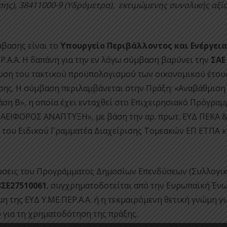
ης), 38411000-9 (Υδρόμετρα)
,
εκτιμώμενης συνολικής αξί
βασης είναι το
Υπουργείο Περιβάλλοντος και Ενέργει
.Α.Α. Η δαπάνη για την εν λόγω σύμβαση βαρύνει την
ΣΑΕ
ωση του τακτικού προϋπολογισμού των οικονομικού έτου
σης. Η σύμβαση περιλαμβάνεται στην Πράξη: «Αναβάθμιση
η Β», η οποία έχει ενταχθεί στο Επιχειρησιακό Πρόγραμ
ΙΦΟΡΟΣ ΑΝΑΠΤΥΞΗ», με βάση την αρ. πρωτ. ΕΥΔ ΠΕΚΑ 
του Ειδικού Γραμματέα Διαχείρισης Τομεακών ΕΠ ΕΤΠΑ κ
ώσεις του Προγράμματος Δημοσίων Επενδύσεων (Συλλογι
3ΣΕ27510061
, συγχρηματοδοτείται από την Ευρωπαϊκή Έν
η της ΕΥΔ Υ.ΜE.ΠΕΡ.Α.Α. ή η τεκμαιρόμενη θετική γνώμη γι
 για τη χρηματοδότηση της πράξης.