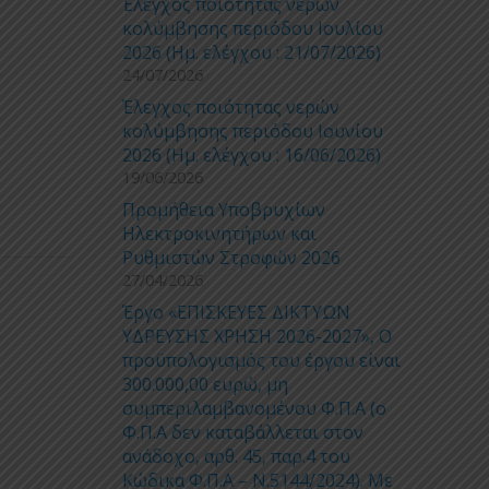
Έλεγχος ποιότητας νερών
κολύμβησης περιόδου Ιουλίου
2026 (Ημ. ελέγχου : 21/07/2026)
24/07/2026
Έλεγχος ποιότητας νερών
κολύμβησης περιόδου Ιουνίου
2026 (Ημ. ελέγχου : 16/06/2026)
19/06/2026
Προμήθεια Υποβρυχίων
Ηλεκτροκινητήρων και
Ρυθμιστών Στροφών 2026
27/04/2026
Έργο «ΕΠΙΣΚΕΥΕΣ ΔΙΚΤΥΩΝ
ΥΔΡΕΥΣΗΣ ΧΡΗΣΗ 2026-2027», Ο
προϋπολογισμός του έργου είναι
300.000,00 ευρώ, μη
συμπεριλαμβανομένου Φ.Π.Α (ο
Φ.Π.Α δεν καταβάλλεται στον
ανάδοχο, αρθ. 45, παρ.4 του
Κώδικα Φ.Π.Α – Ν.5144/2024). Με