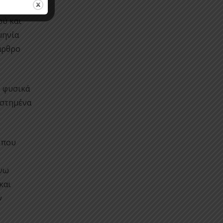
 σε
ού και
μηνία
άρθρο
ν φυσικά
εστημένα
 που
άνω
και
ν