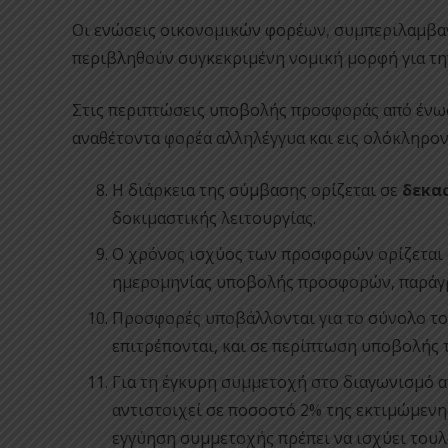
Οι ενώσεις οικονομικών φορέων, συμπεριλαμβα
περιβληθούν συγκεκριμένη νομική μορφή για τ
Στις περιπτώσεις υποβολής προσφοράς από ένωσ
αναθέτοντα φορέα αλληλέγγυα και εις ολόκληρον
Η διάρκεια της σύμβασης ορίζεται σε
δεκαο
δοκιμαστικής λειτουργίας.
Ο χρόνος ισχύος των προσφορών ορίζεται σ
ημερομηνίας υποβολής προσφορών, παράγρα
Προσφορές υποβάλλονται για το σύνολο το
επιτρέπονται, και σε περίπτωση υποβολής 
Για τη έγκυρη συμμετοχή στο διαγωνισμό α
αντιστοιχεί σε ποσοστό 2% της εκτιμώμεν
εγγύηση συμμετοχής πρέπει να ισχύει τουλά