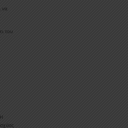
 να
τι του
 Η
ισχύος