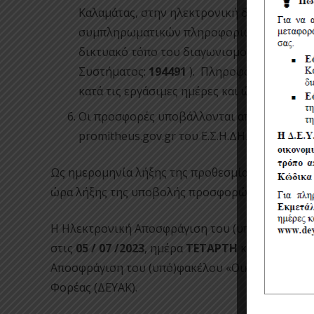
Καλαμάτας, στην ηλεκτρονική διεύθυνση
de
συμπληρωματικών πληροφοριών – διευκριν
δικτυακό τόπο του διαγωνισμού μέσω της 
Συστήματος:
194491
). Πληροφορίες και τυ
κατά τις εργάσιμες ημέρες και ώρες. (Αρμό
Οι προσφορές υποβάλλονται από τους ενδι
promitheus.gov.gr του Ε.Σ.Η.ΔΗ.Σ. σε ηλεκ
Ως ημερομηνία λήξης της προθεσμίας υποβολής
ώρα λήξης της υποβολής προσφορών ορίζεται 
Η Ηλεκτρονική Αποσφράγιση του (υπό)φακέλου 
στις
05
/ 07 /2023
, ημέρα
ΤΕΤΑΡΤΗ
και ώρα
10:0
Αποσφράγιση του (υπό)φακέλου «Οικονομική Προ
Φορέας (ΔΕΥΑΚ).