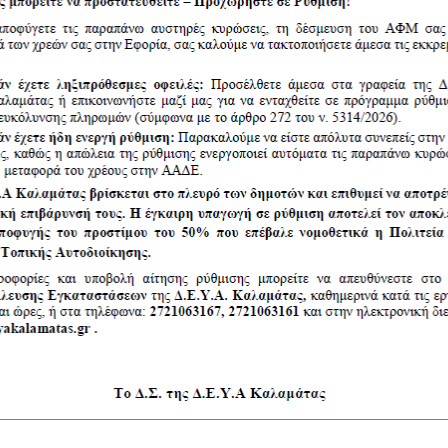
yakalamatas.gr
►ΝΕΑ ►Διαγωνισμοί. Αιτήματα παροχής
ίσεων υποβάλλονται ηλεκτρονικά και απαντώνται αντίστ
διαδικτυακής πύλης
www.promitheus.gov.gr
, του Ε.Σ.Η.ΔΗ.Σ.
χόν διευκρινήσεις παρέχονται στα γραφεία της ΔΕΥΑ Καλα
διος Μιχαήλ Βασιλειάδης, τηλέφωνο 2721063130).
αφερομένους ηλεκτρονικά, μέσω της διαδικτυακής πύλης
τρονικό φάκελο του υποσυστήματος.
 των προσφορών ορίζεται η
03 / 07 /2023
, ημέρα
ΔΕΥΤΕΡΑ
η
12:00 μμ
«Δικαιολογητικά Συμμετοχής-Τεχνική Προσφορά», θα διεν
0 πμ
από την επιτροπή διαγωνισμού, και η Ηλεκτρονική
σφορά», κατά την ημερομηνία και ώρα που θα ορίσει ο Α