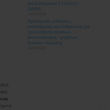
α/α Συστήματος Ε.Σ.Η.ΔΗ.Σ.:
220305.
27/04/2026
Προσωρινές ρυθμίσεις
κυκλοφορίας και στάθμευσης για
την εκτέλεση εργασιών
αντικατάστασης τμημάτων
δικτύου ύδρευσης
24/04/2026
εθνή
 από
ιση
έγχου),