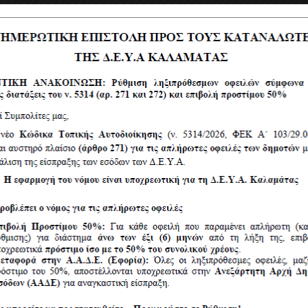
εκατομμύρια διακόσιες πενήντα πέντε χιλιάδες και εκ
,00€
), ήτοι η συνολική δημόσια δαπάνη ανέρχεται σε
οκτ
ες και τριακόσια είκοσι τέσσερα
ευρώ (
8.996.324,00€
). 
ΑΤΑΣ
 Υποδομών Ύδρευσης Δήμου Καλαμάτας – Φάση Β»
, η
α
«ΥΠΟΔΟΜΕΣ ΜΕΤΑΦΟΡΩΝ, ΠΕΡΙΒΑΛΛΟΝ & ΑΕΙΦΟΡΟΣ
ΚΑ & ΠΟΛΠΡΟ 3279/24-03-2023 Απόφαση ένταξης του Ειδικ
και ΤΣ και έχει λάβει κωδικό ΟΠΣ 5201702
 πρότυπο τεύχος διακήρυξης ανοικτής διαδικασίας για τ
ιών (άνω των ορίων) της Ε.Α.Α.ΔΗ.ΣΥ.
ση της πλατφόρμας του Εθνικού Συστήματος Ηλεκτρονικώ
ς διαδικτυακής πύλης
www.promitheus.gov.gr
του συστήμα
 δωρεάν ηλεκτρονική πρόσβαση στα έγγραφα της σύμβασης
ου Ε.Σ.Η.ΔΗ.Σ. καθώς και στην επίσημη ιστοσελίδα της ΔΕΥ