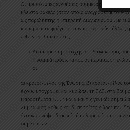
Οι πρωτότυπες εγγυήσεις συμμετοχής, πλην των
κλειστό φάκελο (στον οποίο αναγράφεται τουλάχ
ως παραλήπτης η Επιτροπή Διαγωνισμού), με ευ
και ώρα αποσφράγισης των προσφορών, άλλως η
2.4.2.5 της διακήρυξης.
Δικαίωμα συμμετοχής στο διαγωνισμό, όπως
ή νομικά πρόσωπα και, σε περίπτωση ενώσε
σε:
α) κράτος-μέλος της Ένωσης, β) κράτος-μέλος το
έχουν υπογράψει και κυρώσει τη ΣΔΣ, στο βαθμ
Παραρτήματα 1, 2, 4 και 5 και τις γενικές σημε
Συμφωνίας, καθώς και δ) σε τρίτες χώρες που δ
έχουν συνάψει διμερείς ή πολυμερείς συμφωνίε
συμβάσεων.