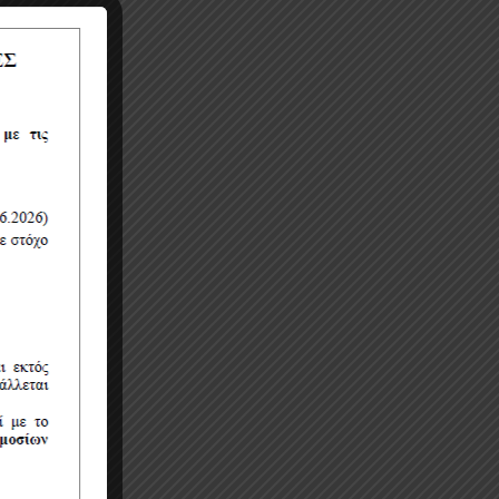
ατό
ώ
Ο ΦΠΑ
 οποία
ού
η σύναψη
ν
τος.
, στη
Α