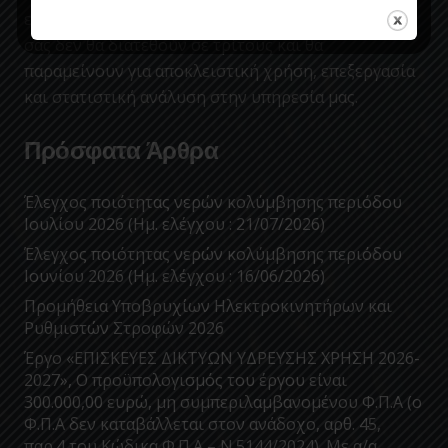
ενημερώνει με το παρόν μήνυμα, πως τα στοιχεία
σας δεν θα διατεθούν σε τρίτους και θα
παραμείνουν για αποκλειστική χρήση, επεξεργασία
και στατιστική ανάλυση στην υπηρεσία μας.
Πρόσφατα Άρθρα
Έλεγχος ποιότητας νερών κολύμβησης περιόδου
Ιουλίου 2026 (Ημ. ελέγχου : 21/07/2026)
Έλεγχος ποιότητας νερών κολύμβησης περιόδου
Ιουνίου 2026 (Ημ. ελέγχου : 16/06/2026)
Προμήθεια Υποβρυχίων Ηλεκτροκινητήρων και
Ρυθμιστών Στροφών 2026
Έργο «ΕΠΙΣΚΕΥΕΣ ΔΙΚΤΥΩΝ ΥΔΡΕΥΣΗΣ ΧΡΗΣΗ 2026-
2027», Ο προϋπολογισμός του έργου είναι
300.000,00 ευρώ, μη συμπεριλαμβανομένου Φ.Π.Α (ο
Φ.Π.Α δεν καταβάλλεται στον ανάδοχο, αρθ. 45,
παρ.4 του Κώδικα Φ.Π.Α – Ν.5144/2024). Με α/α