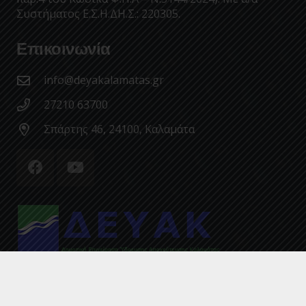
Συστήματος Ε.Σ.Η.ΔΗ.Σ.: 220305.
Επικοινωνία
info@deyakalamatas.gr
27210 63700
Σπάρτης 46, 24100, Καλαμάτα