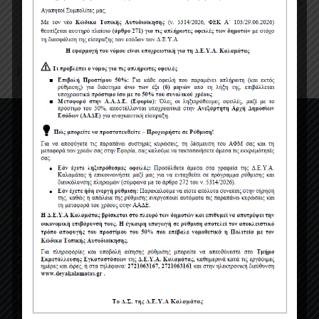
Πολιτική χρήσης cookies
Όροι χρήσης
Πολιτική Προστασίας Προσωπικών Δεδομένων
Η ΔΕΥΑΚ ενσωματώνοντας στον κανονισμο της, τις
διατάξεις του Νέου Ευρωπαϊκού Κανονισμού περί
Προστασίας Δεδομένων Προσωπικού Χαρακτήρα
(ΕΕ 2016/679) (GDPR) που έχει τεθεί σε ισχύ από
25/05/2018, για την προστασία των φυσικών
προσώπων έναντι της επεξεργασίας των δεδομένων
προσωπικού χαρακτήρα και για την ελεύθερη
κυκλοφορία των δεδομένων αυτών, σας