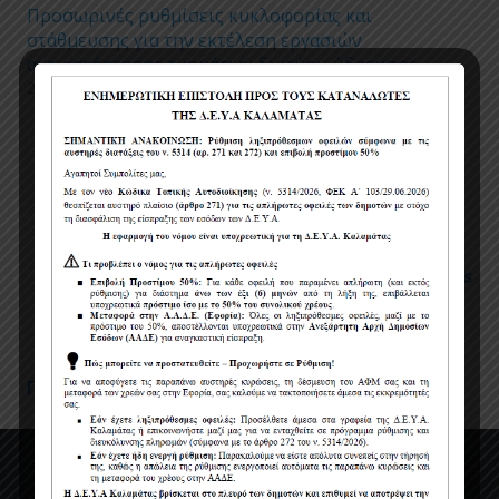
Προσωρινές ρυθμίσεις κυκλοφορίας και
στάθμευσης για την εκτέλεση εργασιών
αντικατάστασης τμημάτων δικτύου ύδρευσης
24/04/2026
Πολιτική χρήσης cookies
Όροι χρήσης
Πολιτική Προστασίας Προσωπικών Δεδομένων